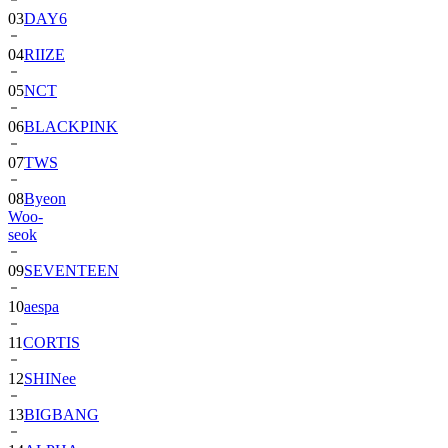
03
DAY6
04
RIIZE
05
NCT
06
BLACKPINK
07
TWS
08
Byeon
Woo-
seok
09
SEVENTEEN
10
aespa
11
CORTIS
12
SHINee
13
BIGBANG