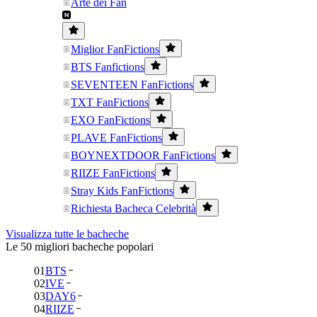
Arte dei Fan
Miglior FanFictions
BTS Fanfictions
SEVENTEEN FanFictions
TXT FanFictions
EXO FanFictions
PLAVE FanFictions
BOYNEXTDOOR FanFictions
RIIZE FanFictions
Stray Kids FanFictions
Richiesta Bacheca Celebrità
Visualizza tutte le bacheche
Le 50 migliori bacheche popolari
01
BTS
02
IVE
03
DAY6
04
RIIZE