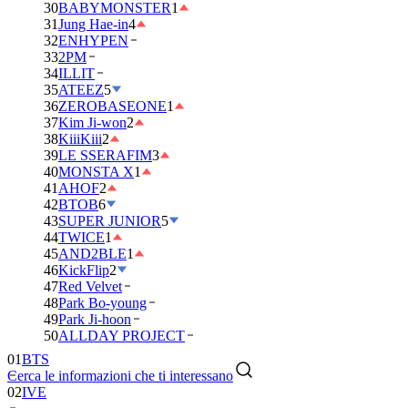
30
BABYMONSTER
1
31
Jung Hae-in
4
32
ENHYPEN
33
2PM
34
ILLIT
35
ATEEZ
5
36
ZEROBASEONE
1
37
Kim Ji-won
2
38
KiiiKiii
2
39
LE SSERAFIM
3
40
MONSTA X
1
41
AHOF
2
42
BTOB
6
43
SUPER JUNIOR
5
44
TWICE
1
45
AND2BLE
1
46
KickFlip
2
47
Red Velvet
48
Park Bo-young
49
Park Ji-hoon
50
ALLDAY PROJECT
01
BTS
Cerca le informazioni che ti interessano
02
IVE