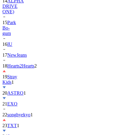
14
ALPHA
DRIVE
ONE)
15
Park
Bo-
gum
16
IU
17
NewJeans
18
Hearts2Hearts
2
19
Stray
Kids
1
20
ASTRO
1
21
EXO
22
songhyekyo
1
23
TXT
1