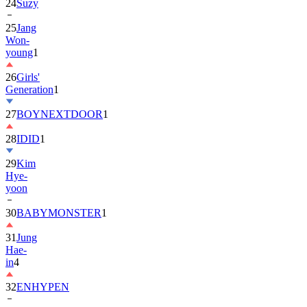
24
Suzy
25
Jang
Won-
young
1
26
Girls'
Generation
1
27
BOYNEXTDOOR
1
28
IDID
1
29
Kim
Hye-
yoon
30
BABYMONSTER
1
31
Jung
Hae-
in
4
32
ENHYPEN