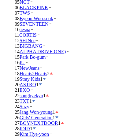
05
NCT
06
BLACKPINK
07
TWS
08
Byeon Woo-seok
09
SEVENTEEN
10
aespa
11
CORTIS
12
SHINee
13
BIGBANG
14
ALPHA DRIVE ONE)
15
Park Bo-gum
16
IU
17
NewJeans
18
Hearts2Hearts
2
19
Stray Kids
1
20
ASTRO
1
21
EXO
22
songhyekyo
1
23
TXT
1
24
Suzy
25
Jang Won-young
1
26
Girls' Generation
1
27
BOYNEXTDOOR
1
28
IDID
1
29
Kim Hye-yoon