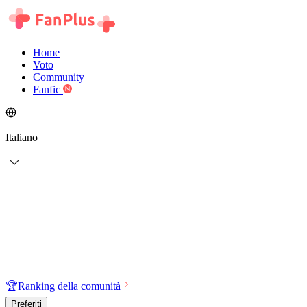
Home
Voto
Community
Fanfic
Italiano
🏆
Ranking della comunità
Preferiti