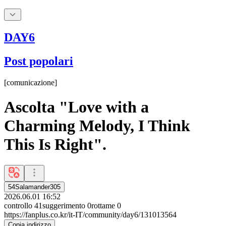
DAY6
Post popolari
[
comunicazione
]
Ascolta "Love with a
Charming Melody, I Think
This Is Right".
54Salamander305
2026.06.01 16:52
controllo
41
suggerimento
0
rottame
0
https://fanplus.co.kr/it-IT/community/day6/131013564
Copia indirizzo