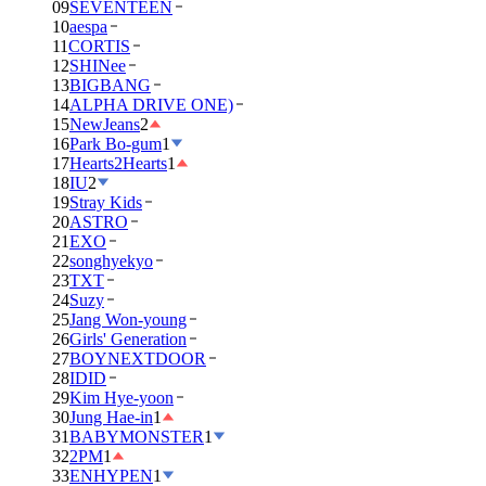
09
SEVENTEEN
10
aespa
11
CORTIS
12
SHINee
13
BIGBANG
14
ALPHA DRIVE ONE)
15
NewJeans
2
16
Park Bo-gum
1
17
Hearts2Hearts
1
18
IU
2
19
Stray Kids
20
ASTRO
21
EXO
22
songhyekyo
23
TXT
24
Suzy
25
Jang Won-young
26
Girls' Generation
27
BOYNEXTDOOR
28
IDID
29
Kim Hye-yoon
30
Jung Hae-in
1
31
BABYMONSTER
1
32
2PM
1
33
ENHYPEN
1