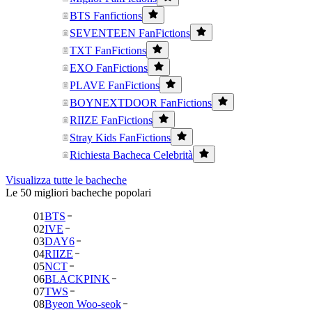
BTS Fanfictions
SEVENTEEN FanFictions
TXT FanFictions
EXO FanFictions
PLAVE FanFictions
BOYNEXTDOOR FanFictions
RIIZE FanFictions
Stray Kids FanFictions
Richiesta Bacheca Celebrità
Visualizza tutte le bacheche
Le 50 migliori bacheche popolari
01
BTS
02
IVE
03
DAY6
04
RIIZE
05
NCT
06
BLACKPINK
07
TWS
08
Byeon Woo-seok