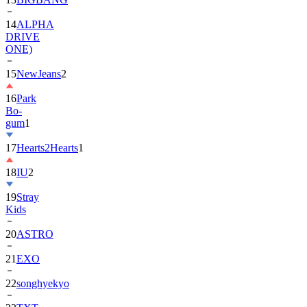
DRIVE
ONE)
15
NewJeans
2
16
Park
Bo-
gum
1
17
Hearts2Hearts
1
18
IU
2
19
Stray
Kids
20
ASTRO
21
EXO
22
songhyekyo
23
TXT