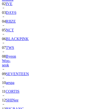
03
DAY6
04
RIIZE
05
NCT
06
BLACKPINK
07
TWS
08
Byeon
Woo-
seok
09
SEVENTEEN
10
aespa
11
CORTIS
12
SHINee
13
BIGBANG
14
ALPHA