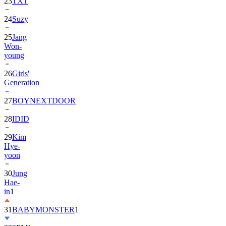
24
Suzy
25
Jang
Won-
young
26
Girls'
Generation
27
BOYNEXTDOOR
28
IDID
29
Kim
Hye-
yoon
30
Jung
Hae-
in
1
31
BABYMONSTER
1
32
2PM
1