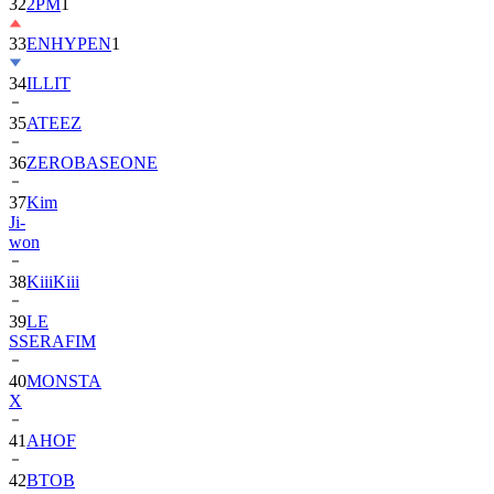
33
ENHYPEN
1
34
ILLIT
35
ATEEZ
36
ZEROBASEONE
37
Kim
Ji-
won
38
KiiiKiii
39
LE
SSERAFIM
40
MONSTA
X
41
AHOF
42
BTOB
43
SUPER