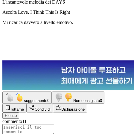
L'incantevole melodia dei DAY6
Ascolta Love, I Think This Is Right
Mi ricarica davvero a livello emotivo.
suggerimento
0
Non consigliato
0
rottame
Condividi
Dichiarazione
Elenco
commento
11