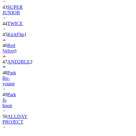
JUNIOR
44
TWICE
45
KickFlip
1
46
Red
Velvet
1
47
AND2BLE
2
48
Park
Bo-
young
49
Park
Ji-
hoon
50
ALLDAY
PROJECT