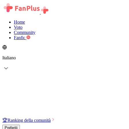
Home
Voto
Community
Fanfic
Italiano
🏆
Ranking della comunità
Preferiti