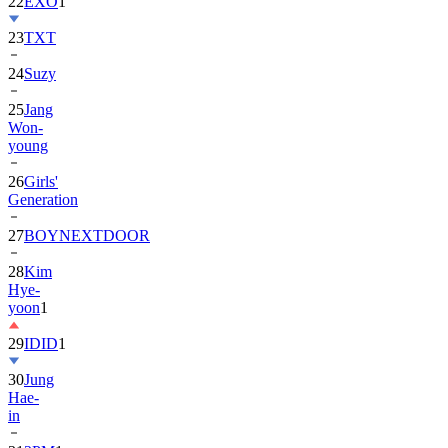
23
TXT
24
Suzy
25
Jang
Won-
young
26
Girls'
Generation
27
BOYNEXTDOOR
28
Kim
Hye-
yoon
1
29
IDID
1
30
Jung
Hae-
in
31
2PM
1