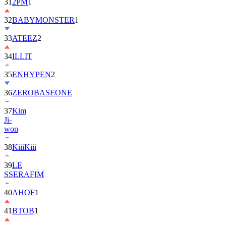
32
BABYMONSTER
1
33
ATEEZ
2
34
ILLIT
35
ENHYPEN
2
36
ZEROBASEONE
37
Kim
Ji-
won
38
KiiiKiii
39
LE
SSERAFIM
40
AHOF
1
41
BTOB
1
42
MONSTA
X
2