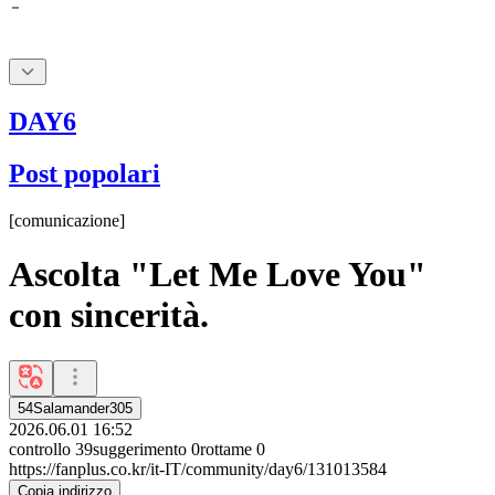
DAY6
Post popolari
[
comunicazione
]
Ascolta "Let Me Love You"
con sincerità.
54Salamander305
2026.06.01 16:52
controllo
39
suggerimento
0
rottame
0
https://fanplus.co.kr/it-IT/community/day6/131013584
Copia indirizzo