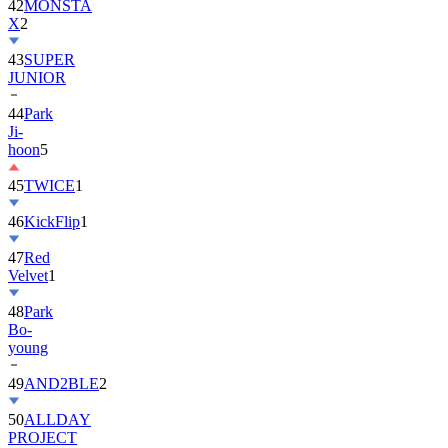
43
SUPER
JUNIOR
44
Park
Ji-
hoon
5
45
TWICE
1
46
KickFlip
1
47
Red
Velvet
1
48
Park
Bo-
young
49
AND2BLE
2
50
ALLDAY
PROJECT