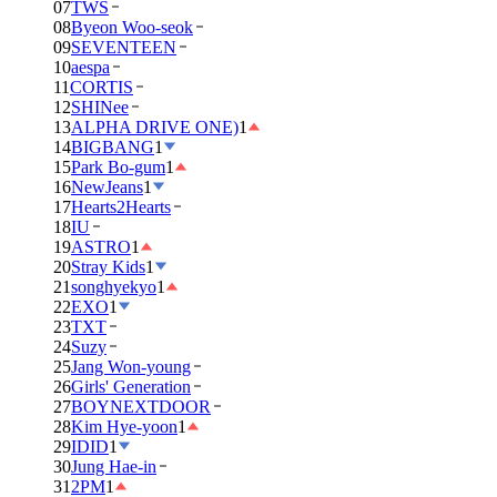
07
TWS
08
Byeon Woo-seok
09
SEVENTEEN
10
aespa
11
CORTIS
12
SHINee
13
ALPHA DRIVE ONE)
1
14
BIGBANG
1
15
Park Bo-gum
1
16
NewJeans
1
17
Hearts2Hearts
18
IU
19
ASTRO
1
20
Stray Kids
1
21
songhyekyo
1
22
EXO
1
23
TXT
24
Suzy
25
Jang Won-young
26
Girls' Generation
27
BOYNEXTDOOR
28
Kim Hye-yoon
1
29
IDID
1
30
Jung Hae-in
31
2PM
1