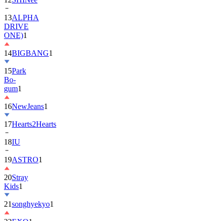
DRIVE
ONE)
1
14
BIGBANG
1
15
Park
Bo-
gum
1
16
NewJeans
1
17
Hearts2Hearts
18
IU
19
ASTRO
1
20
Stray
Kids
1
21
songhyekyo
1
22
EXO
1