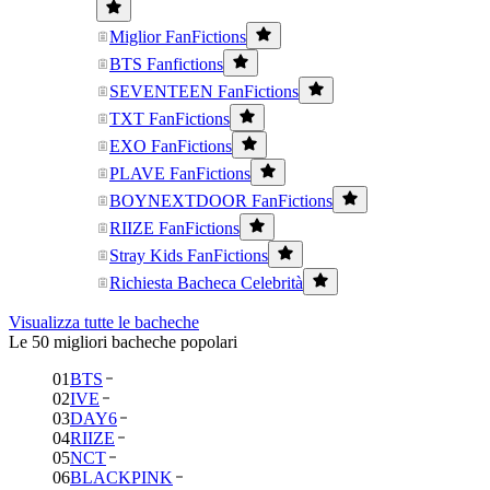
Miglior FanFictions
BTS Fanfictions
SEVENTEEN FanFictions
TXT FanFictions
EXO FanFictions
PLAVE FanFictions
BOYNEXTDOOR FanFictions
RIIZE FanFictions
Stray Kids FanFictions
Richiesta Bacheca Celebrità
Visualizza tutte le bacheche
Le 50 migliori bacheche popolari
01
BTS
02
IVE
03
DAY6
04
RIIZE
05
NCT
06
BLACKPINK