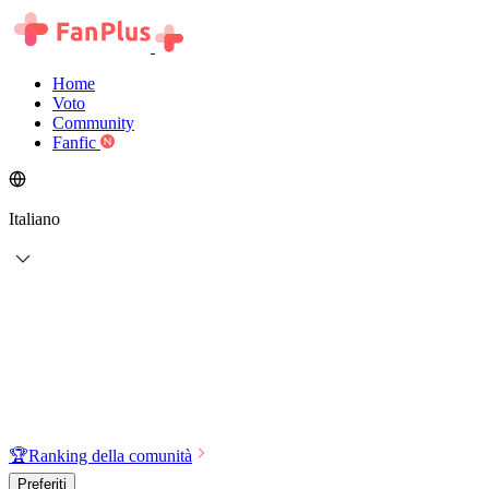
Home
Voto
Community
Fanfic
Italiano
🏆
Ranking della comunità
Preferiti