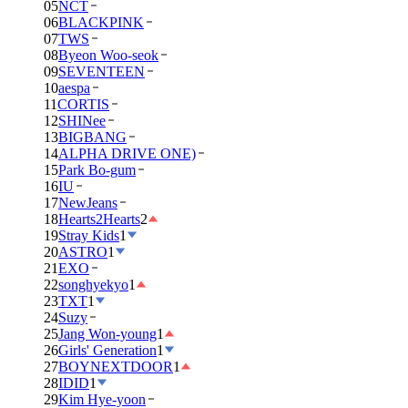
05
NCT
06
BLACKPINK
07
TWS
08
Byeon Woo-seok
09
SEVENTEEN
10
aespa
11
CORTIS
12
SHINee
13
BIGBANG
14
ALPHA DRIVE ONE)
15
Park Bo-gum
16
IU
17
NewJeans
18
Hearts2Hearts
2
19
Stray Kids
1
20
ASTRO
1
21
EXO
22
songhyekyo
1
23
TXT
1
24
Suzy
25
Jang Won-young
1
26
Girls' Generation
1
27
BOYNEXTDOOR
1
28
IDID
1
29
Kim Hye-yoon