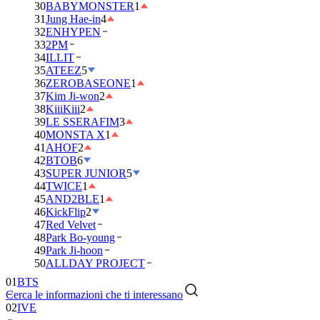
30
BABYMONSTER
1
31
Jung Hae-in
4
32
ENHYPEN
33
2PM
34
ILLIT
35
ATEEZ
5
36
ZEROBASEONE
1
37
Kim Ji-won
2
38
KiiiKiii
2
39
LE SSERAFIM
3
40
MONSTA X
1
41
AHOF
2
42
BTOB
6
43
SUPER JUNIOR
5
44
TWICE
1
45
AND2BLE
1
46
KickFlip
2
47
Red Velvet
48
Park Bo-young
49
Park Ji-hoon
50
ALLDAY PROJECT
01
BTS
Cerca le informazioni che ti interessano
02
IVE