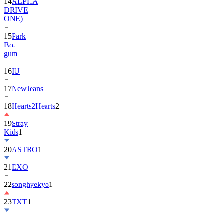
14
ALPHA
DRIVE
ONE)
15
Park
Bo-
gum
16
IU
17
NewJeans
18
Hearts2Hearts
2
19
Stray
Kids
1
20
ASTRO
1
21
EXO
22
songhyekyo
1
23
TXT
1