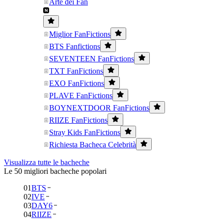
Arte dei Fan
Miglior FanFictions
BTS Fanfictions
SEVENTEEN FanFictions
TXT FanFictions
EXO FanFictions
PLAVE FanFictions
BOYNEXTDOOR FanFictions
RIIZE FanFictions
Stray Kids FanFictions
Richiesta Bacheca Celebrità
Visualizza tutte le bacheche
Le 50 migliori bacheche popolari
01
BTS
02
IVE
03
DAY6
04
RIIZE