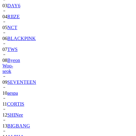
03
DAY6
04
RIIZE
05
NCT
06
BLACKPINK
07
TWS
08
Byeon
Woo-
seok
09
SEVENTEEN
10
aespa
11
CORTIS
12
SHINee
13
BIGBANG