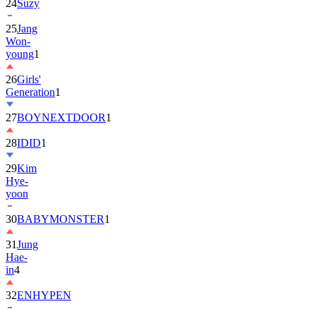
24
Suzy
25
Jang
Won-
young
1
26
Girls'
Generation
1
27
BOYNEXTDOOR
1
28
IDID
1
29
Kim
Hye-
yoon
30
BABYMONSTER
1
31
Jung
Hae-
in
4
32
ENHYPEN