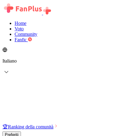
Home
Voto
Community
Fanfic
Italiano
🏆
Ranking della comunità
Preferiti