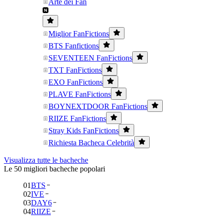
Arte dei Fan
Miglior FanFictions
BTS Fanfictions
SEVENTEEN FanFictions
TXT FanFictions
EXO FanFictions
PLAVE FanFictions
BOYNEXTDOOR FanFictions
RIIZE FanFictions
Stray Kids FanFictions
Richiesta Bacheca Celebrità
Visualizza tutte le bacheche
Le 50 migliori bacheche popolari
01
BTS
02
IVE
03
DAY6
04
RIIZE