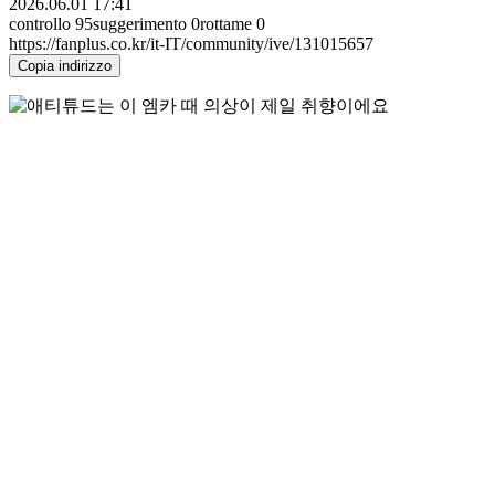
2026.06.01 17:41
controllo
95
suggerimento
0
rottame
0
https://fanplus.co.kr/it-IT/community/ive/131015657
Copia indirizzo