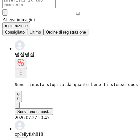
Allega immagini
registrazione
Consigliato
Ultimo
Ordine di registrazione
덩실덩실
Sono rimasta stupita da quanto bene ti stesse ques
0
Scrivi una risposta
2026.07.27 20:45
opJellyfish818