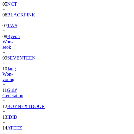
06
BLACKPINK
07
TWS
08
Byeon
Woo-
seok
09
SEVENTEEN
10
Jang
Won-
young
11
Girls'
Generation
12
BOYNEXTDOOR
13
IDID
14
ATEEZ
15
ZEROBASEONE