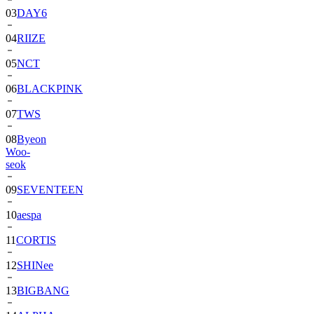
03
DAY6
04
RIIZE
05
NCT
06
BLACKPINK
07
TWS
08
Byeon
Woo-
seok
09
SEVENTEEN
10
aespa
11
CORTIS
12
SHINee
13
BIGBANG