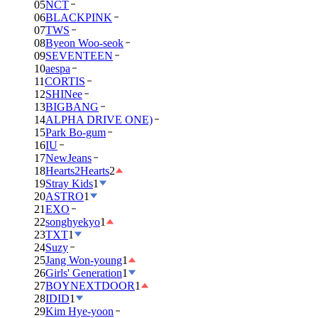
05
NCT
06
BLACKPINK
07
TWS
08
Byeon Woo-seok
09
SEVENTEEN
10
aespa
11
CORTIS
12
SHINee
13
BIGBANG
14
ALPHA DRIVE ONE)
15
Park Bo-gum
16
IU
17
NewJeans
18
Hearts2Hearts
2
19
Stray Kids
1
20
ASTRO
1
21
EXO
22
songhyekyo
1
23
TXT
1
24
Suzy
25
Jang Won-young
1
26
Girls' Generation
1
27
BOYNEXTDOOR
1
28
IDID
1
29
Kim Hye-yoon