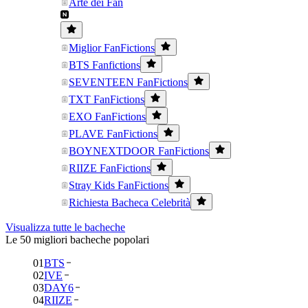
Arte dei Fan
Miglior FanFictions
BTS Fanfictions
SEVENTEEN FanFictions
TXT FanFictions
EXO FanFictions
PLAVE FanFictions
BOYNEXTDOOR FanFictions
RIIZE FanFictions
Stray Kids FanFictions
Richiesta Bacheca Celebrità
Visualizza tutte le bacheche
Le 50 migliori bacheche popolari
01
BTS
02
IVE
03
DAY6
04
RIIZE