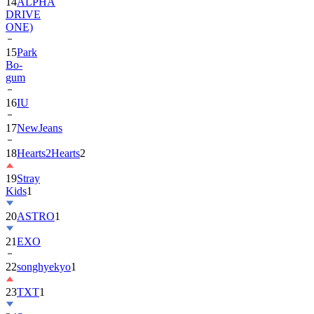
14
ALPHA
DRIVE
ONE)
15
Park
Bo-
gum
16
IU
17
NewJeans
18
Hearts2Hearts
2
19
Stray
Kids
1
20
ASTRO
1
21
EXO
22
songhyekyo
1
23
TXT
1