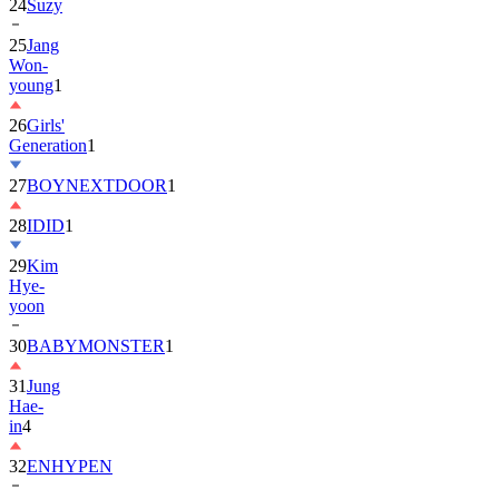
24
Suzy
25
Jang
Won-
young
1
26
Girls'
Generation
1
27
BOYNEXTDOOR
1
28
IDID
1
29
Kim
Hye-
yoon
30
BABYMONSTER
1
31
Jung
Hae-
in
4
32
ENHYPEN