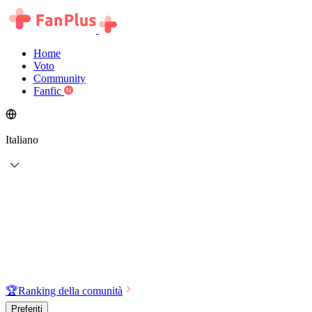
Home
Voto
Community
Fanfic
Italiano
🏆
Ranking della comunità
Preferiti