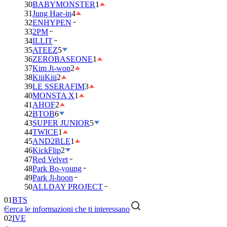
30
BABYMONSTER
1
31
Jung Hae-in
4
32
ENHYPEN
33
2PM
34
ILLIT
35
ATEEZ
5
36
ZEROBASEONE
1
37
Kim Ji-won
2
38
KiiiKiii
2
39
LE SSERAFIM
3
40
MONSTA X
1
41
AHOF
2
42
BTOB
6
43
SUPER JUNIOR
5
44
TWICE
1
45
AND2BLE
1
46
KickFlip
2
47
Red Velvet
48
Park Bo-young
49
Park Ji-hoon
50
ALLDAY PROJECT
01
BTS
Cerca le informazioni che ti interessano
02
IVE