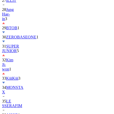
27
ILLIT
28
Jung
Hae-
in
3
29
BTOB
1
30
ZEROBASEONE
1
31
SUPER
JUNIOR
5
32
Kim
Ji-
won
1
33
KiiiKiii
3
34
MONSTA
X
35
LE
SSERAFIM