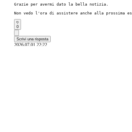
Grazie per avermi dato la bella notizia.

Non vedo l'ora di assistere anche alla prossima es
0
Scrivi una risposta
2026.07.01 22:22
yuStarfish833
Con tutte le notizie che continuano ad arrivare su
Non vedo l'ora di scoprire quali nuovi lati mostre
0
Scrivi una risposta
2026.07.01 22:05