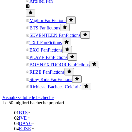
Arte dei Fan
Miglior FanFictions
BTS Fanfictions
SEVENTEEN FanFictions
TXT FanFictions
EXO FanFictions
PLAVE FanFictions
BOYNEXTDOOR FanFictions
RIIZE FanFictions
Stray Kids FanFictions
Richiesta Bacheca Celebrità
Visualizza tutte le bacheche
Le 50 migliori bacheche popolari
01
BTS
02
IVE
03
DAY6
04
RIIZE