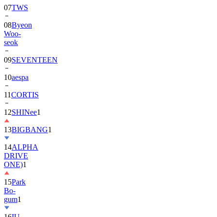
07
TWS
08
Byeon
Woo-
seok
09
SEVENTEEN
10
aespa
11
CORTIS
12
SHINee
1
13
BIGBANG
1
14
ALPHA
DRIVE
ONE)
1
15
Park
Bo-
gum
1
16
IU