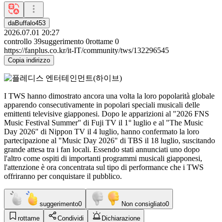
daBuffalo453
2026.07.01 20:27
controllo
39
suggerimento
0
rottame
0
https://fanplus.co.kr/it-IT/community/tws/132296545
Copia indirizzo
I TWS hanno dimostrato ancora una volta la loro popolarità globale
apparendo consecutivamente in popolari speciali musicali delle
emittenti televisive giapponesi. Dopo le apparizioni al "2026 FNS
Music Festival Summer" di Fuji TV il 1° luglio e al "The Music
Day 2026" di Nippon TV il 4 luglio, hanno confermato la loro
partecipazione al "Music Day 2026" di TBS il 18 luglio, suscitando
grande attesa tra i fan locali. Essendo stati annunciati uno dopo
l'altro come ospiti di importanti programmi musicali giapponesi,
l'attenzione è ora concentrata sul tipo di performance che i TWS
offriranno per conquistare il pubblico.
suggerimento
0
Non consigliato
0
rottame
Condividi
Dichiarazione