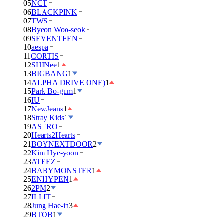
05
NCT
06
BLACKPINK
07
TWS
08
Byeon Woo-seok
09
SEVENTEEN
10
aespa
11
CORTIS
12
SHINee
1
13
BIGBANG
1
14
ALPHA DRIVE ONE)
1
15
Park Bo-gum
1
16
IU
17
NewJeans
1
18
Stray Kids
1
19
ASTRO
20
Hearts2Hearts
21
BOYNEXTDOOR
2
22
Kim Hye-yoon
23
ATEEZ
24
BABYMONSTER
1
25
ENHYPEN
1
26
2PM
2
27
ILLIT
28
Jung Hae-in
3
29
BTOB
1