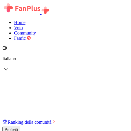
Home
Voto
Community
Fanfic
Italiano
🏆
Ranking della comunità
Preferiti