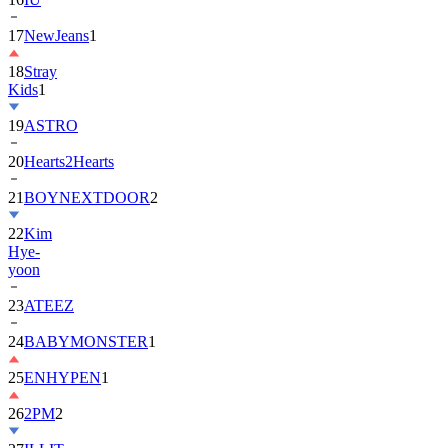
17
NewJeans
1
18
Stray
Kids
1
19
ASTRO
20
Hearts2Hearts
21
BOYNEXTDOOR
2
22
Kim
Hye-
yoon
23
ATEEZ
24
BABYMONSTER
1
25
ENHYPEN
1
26
2PM
2