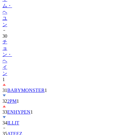
ヘ
ユ
ン
30
チ
ョ
ン・
ヘ
イ
ン
1
31
BABYMONSTER
1
32
2PM
1
33
ENHYPEN
1
34
ILLIT
35
ATEEZ
36
ZEROBASEONE