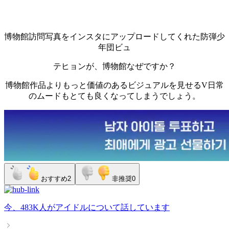
博物館訪問写真をインスタにアップロードしてくれた防弾少
年団ビュ
テヒョンが、博物館なぜですか？
博物館作品よりもっと価値のあるビジュアルを見せるV日常
のムードもとても良くなってしまうでしょう。
おすすめ
2
非推奨
0
今、
483K人
が
アイドル
について話しています