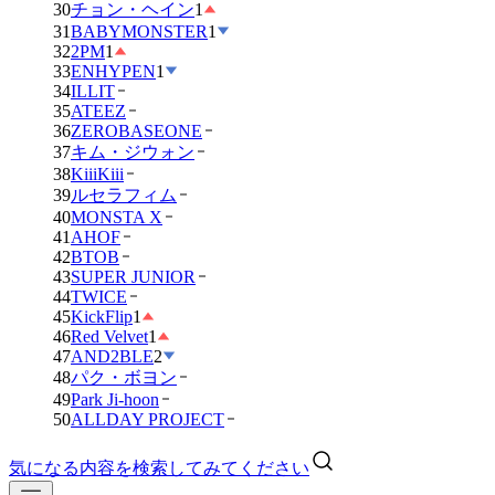
30
チョン・ヘイン
1
31
BABYMONSTER
1
32
2PM
1
33
ENHYPEN
1
34
ILLIT
35
ATEEZ
36
ZEROBASEONE
37
キム・ジウォン
38
KiiiKiii
39
ルセラフィム
40
MONSTA X
41
AHOF
42
BTOB
43
SUPER JUNIOR
44
TWICE
45
KickFlip
1
46
Red Velvet
1
47
AND2BLE
2
48
パク・ボヨン
49
Park Ji-hoon
50
ALLDAY PROJECT
気になる内容を検索してみてください