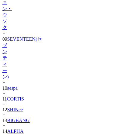
ウ
ソ
ク
09
SEVENTEEN(セ
ブ
ン
テ
ィ
ー
ン)
10
aespa
11
CORTIS
12
SHINee
13
BIGBANG
14
ALPHA
DRIVE
ONE)