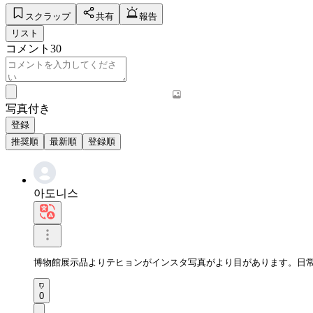
スクラップ
共有
報告
リスト
コメント
30
写真付き
登録
推奨順
最新順
登録順
아도니스
博物館展示品よりテヒョンがインスタ写真がより目があります。日
0