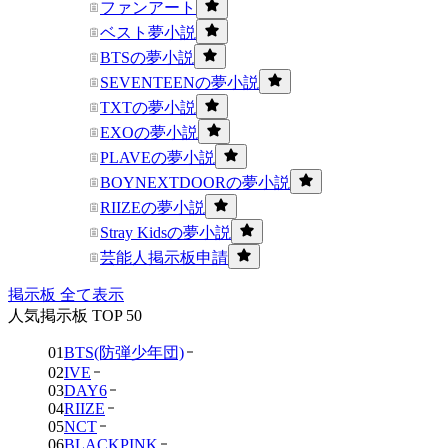
ファンアート
ベスト夢小説
BTSの夢小説
SEVENTEENの夢小説
TXTの夢小説
EXOの夢小説
PLAVEの夢小説
BOYNEXTDOORの夢小説
RIIZEの夢小説
Stray Kidsの夢小説
芸能人掲示板申請
掲示板 全て表示
人気掲示板 TOP 50
01
BTS(防弾少年団)
02
IVE
03
DAY6
04
RIIZE
05
NCT
06
BLACKPINK