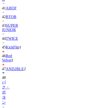
42
BTOB
43
SUPER
JUNIOR
44
TWICE
45
KickFlip
1
46
Red
Velvet
1
47
AND2BLE
2
48
パ
ク・
ボ
ヨ
ン
49
Park
Ji-