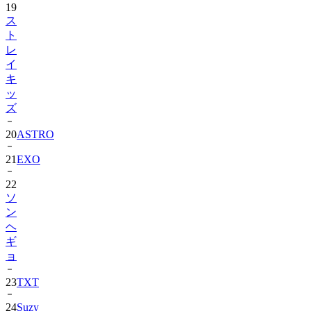
ト
レ
イ
キ
ッ
ズ
20
ASTRO
21
EXO
22
ソ
ン
ヘ
ギ
ョ
23
TXT
24
Suzy
25