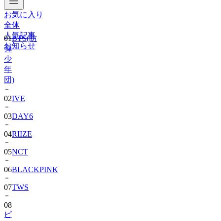
お気に入り
01
BTS(防
全体
弾
人気記事
少
お知らせ
年
団)
02
IVE
03
DAY6
04
RIIZE
05
NCT
06
BLACKPINK
07
TWS
08
ピ
ョ
ン・