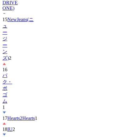
15
NewJeans(ニ
ュ
ー
ジ
ー
ン
ズ)
2
16
パ
ク・
ボ
ゴ
ム
1
17
Hearts2Hearts
1
18
IU
2
19
ス