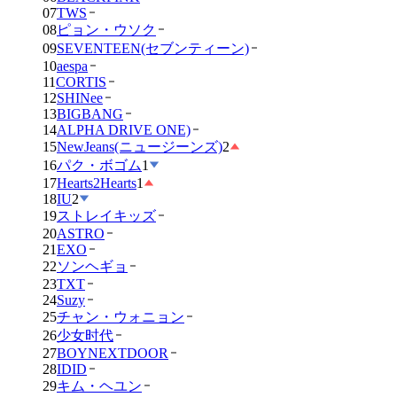
07
TWS
08
ピョン・ウソク
09
SEVENTEEN(セブンティーン)
10
aespa
11
CORTIS
12
SHINee
13
BIGBANG
14
ALPHA DRIVE ONE)
15
NewJeans(ニュージーンズ)
2
16
パク・ボゴム
1
17
Hearts2Hearts
1
18
IU
2
19
ストレイキッズ
20
ASTRO
21
EXO
22
ソンヘギョ
23
TXT
24
Suzy
25
チャン・ウォニョン
26
少女时代
27
BOYNEXTDOOR
28
IDID
29
キム・ヘユン