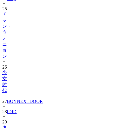
チ
ャ
ン・
ウ
ォ
ニ
ョ
ン
26
少
女
时
代
27
BOYNEXTDOOR
28
IDID
29
キ
ム・