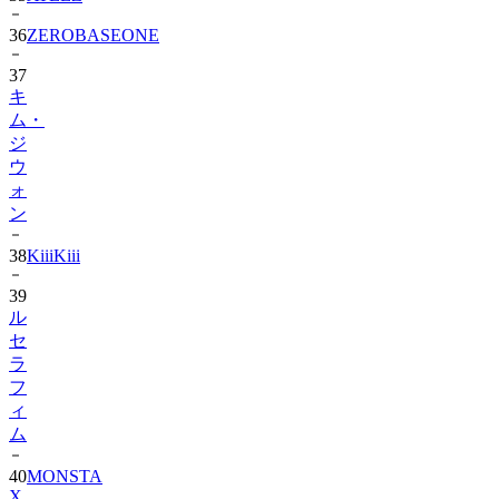
37
キ
ム・
ジ
ウ
ォ
ン
38
KiiiKiii
39
ル
セ
ラ
フ
ィ
ム
40
MONSTA
X
41
AHOF