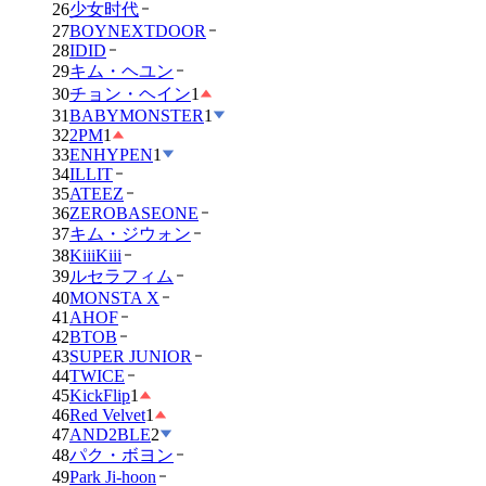
26
少女时代
27
BOYNEXTDOOR
28
IDID
29
キム・ヘユン
30
チョン・ヘイン
1
31
BABYMONSTER
1
32
2PM
1
33
ENHYPEN
1
34
ILLIT
35
ATEEZ
36
ZEROBASEONE
37
キム・ジウォン
38
KiiiKiii
39
ルセラフィム
40
MONSTA X
41
AHOF
42
BTOB
43
SUPER JUNIOR
44
TWICE
45
KickFlip
1
46
Red Velvet
1
47
AND2BLE
2
48
パク・ボヨン
49
Park Ji-hoon