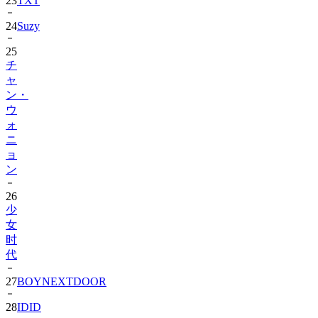
23
TXT
24
Suzy
25
チ
ャ
ン・
ウ
ォ
ニ
ョ
ン
26
少
女
时
代
27
BOYNEXTDOOR
28
IDID