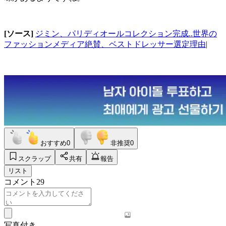
[ソース]
ジミン、パリディオールコレクション完成..世界の
ファッションメディア絶賛、ベストドレッサー選定理由
|
おすすめ
0
非推奨
0
スクラップ
共有
報告
リスト
コメント
29
写真付き