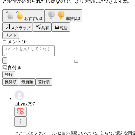
と愛情が込められた応援なので、より大切に近づきますね。
おすすめ
0
非推奨
0
スクラップ
共有
報告
リスト
コメント
10
写真付き
登録
推奨順
最新順
登録順
taLynx797
ツアーズとファン・ミンヒョン様親しいですね。知らない意外な関