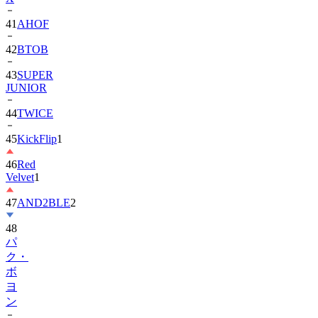
41
AHOF
42
BTOB
43
SUPER
JUNIOR
44
TWICE
45
KickFlip
1
46
Red
Velvet
1
47
AND2BLE
2
48
パ
ク・
ボ
ヨ
ン