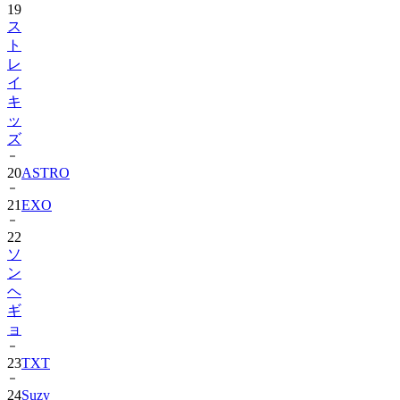
19
ス
ト
レ
イ
キ
ッ
ズ
20
ASTRO
21
EXO
22
ソ
ン
ヘ
ギ
ョ
23
TXT
24
Suzy