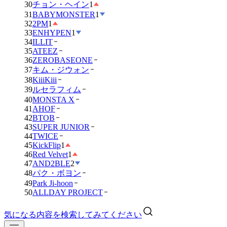
30
チョン・ヘイン
1
31
BABYMONSTER
1
32
2PM
1
33
ENHYPEN
1
34
ILLIT
35
ATEEZ
36
ZEROBASEONE
37
キム・ジウォン
38
KiiiKiii
39
ルセラフィム
40
MONSTA X
41
AHOF
42
BTOB
43
SUPER JUNIOR
44
TWICE
45
KickFlip
1
46
Red Velvet
1
47
AND2BLE
2
48
パク・ボヨン
49
Park Ji-hoon
50
ALLDAY PROJECT
気になる内容を検索してみてください