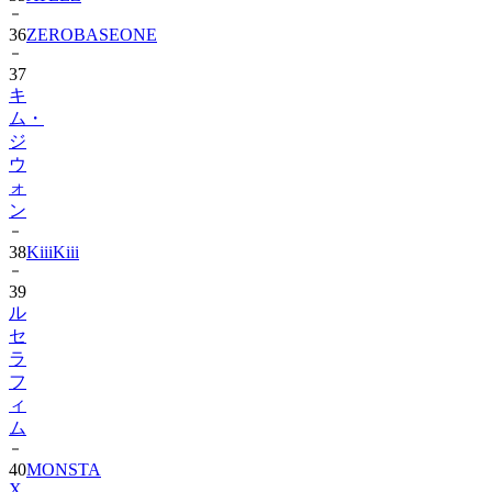
36
ZEROBASEONE
37
キ
ム・
ジ
ウ
ォ
ン
38
KiiiKiii
39
ル
セ
ラ
フ
ィ
ム
40
MONSTA
X