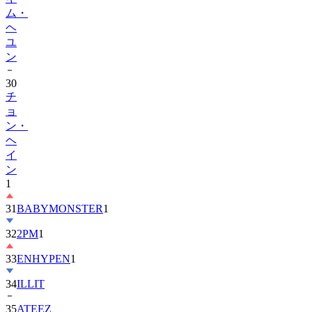
ム・
ヘ
ユ
ン
30
チ
ョ
ン・
ヘ
イ
ン
1
31
BABYMONSTER
1
32
2PM
1
33
ENHYPEN
1
34
ILLIT
35
ATEEZ