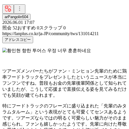
arPangolin504
2026.06.01 17:07
照会
52
おすすめ
0
スクラップ
0
https://fanplus.co.kr/ja-JP/community/tws/131014211
アドレスコピー
ツアーズメンバーたちがファン・ミンヒョン先輩のために鶏
串フードトラックをプレゼントしたというニュースが本当に
フンフンですね。普段もお金の先輩後輩関係として知られて
いましたが、こうして応援まで直接伝える姿を見てみるだけ
でも笑顔が建てられます。
特にフードトラックのフレーズに盛り込まれた「先輩のみタ
ラムタルーム」という表現がとても可愛くてセンスあるよう
です。ツアーズならではの明るく可愛らしい魅力がそのまま
感じられ、ファンも嬉しかったようです。先輩に向けた尊敬