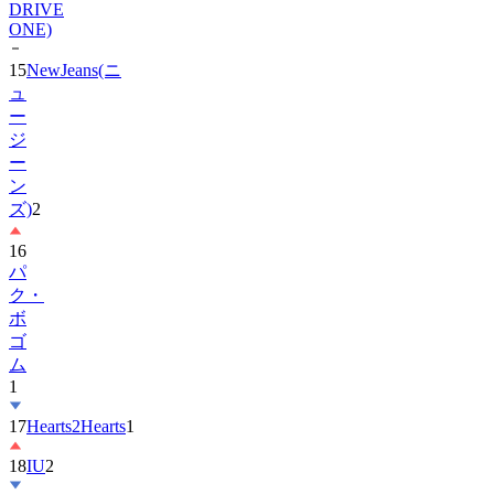
DRIVE
ONE)
15
NewJeans(ニ
ュ
ー
ジ
ー
ン
ズ)
2
16
パ
ク・
ボ
ゴ
ム
1
17
Hearts2Hearts
1
18
IU
2