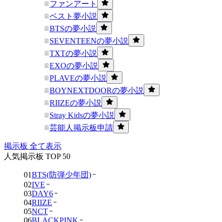
ファンアート
ベスト夢小説
BTSの夢小説
SEVENTEENの夢小説
TXTの夢小説
EXOの夢小説
PLAVEの夢小説
BOYNEXTDOORの夢小説
RIIZEの夢小説
Stray Kidsの夢小説
芸能人掲示板申請
掲示板 全て表示
人気掲示板 TOP 50
01
BTS(防弾少年団)
02
IVE
03
DAY6
04
RIIZE
05
NCT
06
BLACKPINK