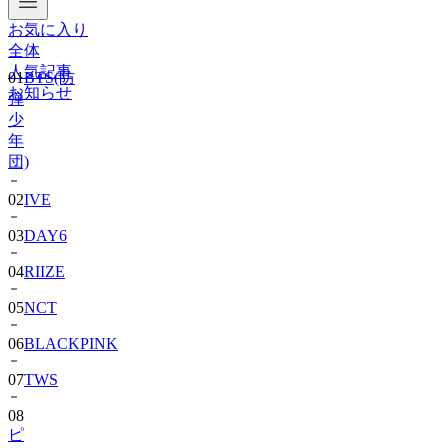
お気に入り
全体
人気記事
01
BTS(防
お知らせ
弾
少
年
団)
02
IVE
03
DAY6
04
RIIZE
05
NCT
06
BLACKPINK
07
TWS
08
ピ