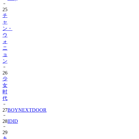
25
チ
ャ
ン・
ウ
ォ
ニ
ョ
ン
26
少
女
时
代
27
BOYNEXTDOOR
28
IDID
29
キ