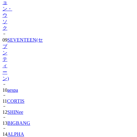
ョ
ン・
ウ
ソ
ク
09
SEVENTEEN(セ
ブ
ン
テ
ィ
ー
ン)
10
aespa
11
CORTIS
12
SHINee
13
BIGBANG
14
ALPHA