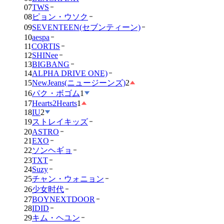
07
TWS
08
ピョン・ウソク
09
SEVENTEEN(セブンティーン)
10
aespa
11
CORTIS
12
SHINee
13
BIGBANG
14
ALPHA DRIVE ONE)
15
NewJeans(ニュージーンズ)
2
16
パク・ボゴム
1
17
Hearts2Hearts
1
18
IU
2
19
ストレイキッズ
20
ASTRO
21
EXO
22
ソンヘギョ
23
TXT
24
Suzy
25
チャン・ウォニョン
26
少女时代
27
BOYNEXTDOOR
28
IDID
29
キム・ヘユン