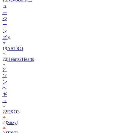
ュ
ー
ジ
ー
ン
ズ)
1
19
ASTRO
20
Hearts2Hearts
21
ソ
ン
ヘ
ギ
ョ
22
EXO
3
23
Suzy
1