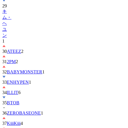
29
キ
ム・
ヘ
ユ
ン
1
30
ATEEZ
2
31
2PM
2
32
BABYMONSTER
1
33
ENHYPEN
1
34
ILLIT
6
35
BTOB
36
ZEROBASEONE
1
37
KiiiKiii
4