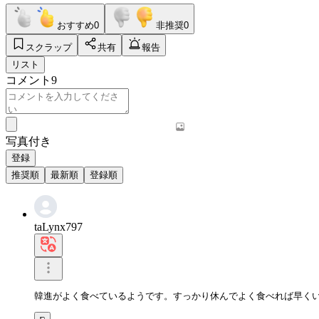
おすすめ
0
非推奨
0
スクラップ
共有
報告
リスト
コメント
9
写真付き
登録
推奨順
最新順
登録順
taLynx797
韓進がよく食べているようです。すっかり休んでよく食べれば早く