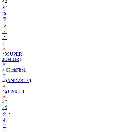
42
ル
セ
ラ
フ
ィ
ム
2
43
SUPER
JUNIOR
1
44
KickFlip
1
45
AND2BLE
1
46
TWICE
1
47
パ
ク・
ボ
ヨ