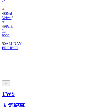
ン
1
48
Red
Velvet
3
49
Park
Ji-
hoon
50
ALLDAY
PROJECT
TWS
人気記事