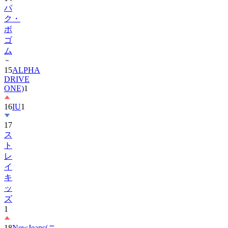
パ
ク・
ボ
ゴ
ム
15
ALPHA
DRIVE
ONE)
1
16
IU
1
17
ス
ト
レ
イ
キ
ッ
ズ
1
18
NewJeans(ニ