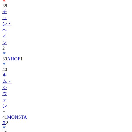
38
チ
ョ
ン・
ヘ
イ
ン
2
39
AHOF
1
40
キ
ム・
ジ
ウ
ォ
ン
41
MONSTA
X
2