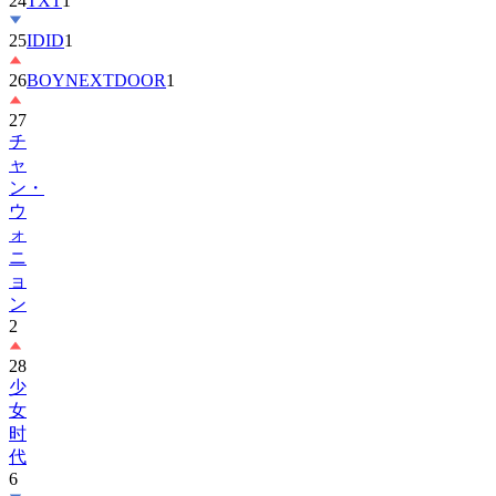
24
TXT
1
25
IDID
1
26
BOYNEXTDOOR
1
27
チ
ャ
ン・
ウ
ォ
ニ
ョ
ン
2
28
少
女
时
代
6