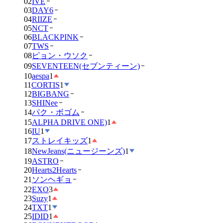
02
IVE
03
DAY6
04
RIIZE
05
NCT
06
BLACKPINK
07
TWS
08
ピョン・ウソク
09
SEVENTEEN(セブンティーン)
10
aespa
1
11
CORTIS
1
12
BIGBANG
13
SHINee
14
パク・ボゴム
15
ALPHA DRIVE ONE)
1
16
IU
1
17
ストレイキッズ
1
18
NewJeans(ニュージーンズ)
1
19
ASTRO
20
Hearts2Hearts
21
ソンヘギョ
22
EXO
3
23
Suzy
1
24
TXT
1
25
IDID
1