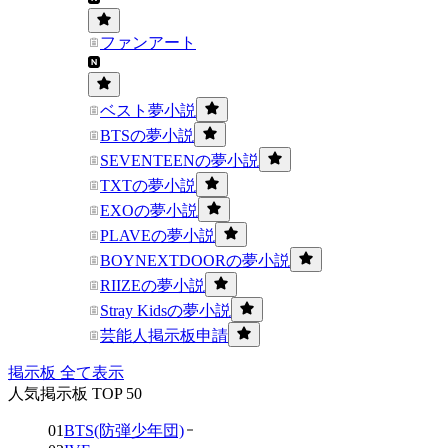
ファンアート
ベスト夢小説
BTSの夢小説
SEVENTEENの夢小説
TXTの夢小説
EXOの夢小説
PLAVEの夢小説
BOYNEXTDOORの夢小説
RIIZEの夢小説
Stray Kidsの夢小説
芸能人掲示板申請
掲示板 全て表示
人気掲示板 TOP 50
01
BTS(防弾少年団)