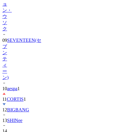
ョ
ン・
ウ
ソ
ク
09
SEVENTEEN(セ
ブ
ン
テ
ィ
ー
ン)
10
aespa
1
11
CORTIS
1
12
BIGBANG
13
SHINee
14