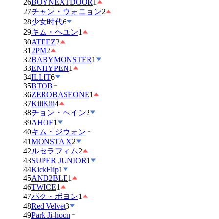
26
BOYNEXTDOOR
1
27
チャン・ウォニョン
2
28
少女时代
6
29
キム・ヘユン
1
30
ATEEZ
2
31
2PM
2
32
BABYMONSTER
1
33
ENHYPEN
1
34
ILLIT
6
35
BTOB
36
ZEROBASEONE
1
37
KiiiKiii
4
38
チョン・ヘイン
2
39
AHOF
1
40
キム・ジウォン
41
MONSTA X
2
42
ルセラフィム
2
43
SUPER JUNIOR
1
44
KickFlip
1
45
AND2BLE
1
46
TWICE
1
47
パク・ボヨン
1
48
Red Velvet
3
49
Park Ji-hoon