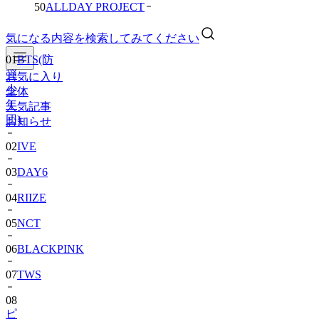
50
ALLDAY PROJECT
気になる内容を検索してみてください
01
BTS(防
弾
お気に入り
少
全体
年
人気記事
団)
お知らせ
02
IVE
03
DAY6
04
RIIZE
05
NCT
06
BLACKPINK
07
TWS
08
ピ