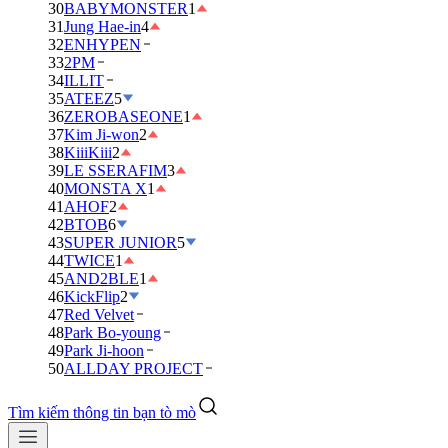
30
BABYMONSTER
1
31
Jung Hae-in
4
32
ENHYPEN
33
2PM
34
ILLIT
35
ATEEZ
5
36
ZEROBASEONE
1
37
Kim Ji-won
2
38
KiiiKiii
2
39
LE SSERAFIM
3
40
MONSTA X
1
41
AHOF
2
42
BTOB
6
43
SUPER JUNIOR
5
44
TWICE
1
45
AND2BLE
1
46
KickFlip
2
47
Red Velvet
48
Park Bo-young
49
Park Ji-hoon
50
ALLDAY PROJECT
Tìm kiếm thông tin bạn tò mò