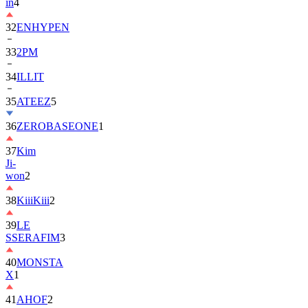
in
4
32
ENHYPEN
33
2PM
34
ILLIT
35
ATEEZ
5
36
ZEROBASEONE
1
37
Kim
Ji-
won
2
38
KiiiKiii
2
39
LE
SSERAFIM
3
40
MONSTA
X
1
41
AHOF
2