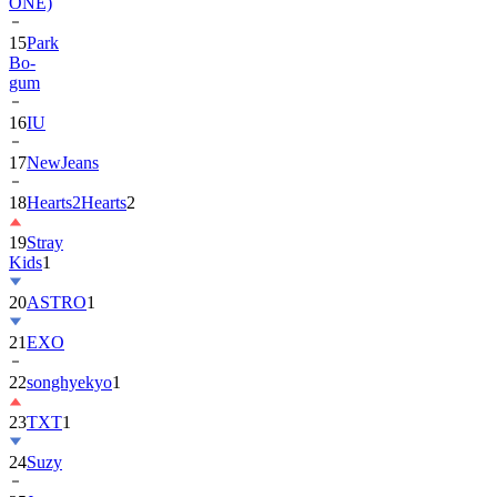
ONE)
15
Park
Bo-
gum
16
IU
17
NewJeans
18
Hearts2Hearts
2
19
Stray
Kids
1
20
ASTRO
1
21
EXO
22
songhyekyo
1
23
TXT
1
24
Suzy