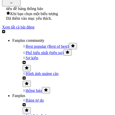
tiêu đề bảng thông báo
Khi bạn chọn một biểu tượng
Đã thêm vào mục yêu thích.
Xem tất cả bài đăng
Fanplus community
Best popular (Best of best)
Phổ biến nhất (hiện tại)
Sự kiện
Hình ảnh quảng cáo
thông báo
Fanplus
Bảng tự do