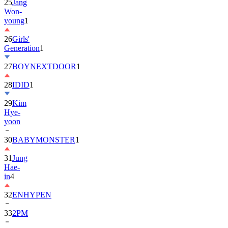
25
Jang
Won-
young
1
26
Girls'
Generation
1
27
BOYNEXTDOOR
1
28
IDID
1
29
Kim
Hye-
yoon
30
BABYMONSTER
1
31
Jung
Hae-
in
4
32
ENHYPEN
33
2PM