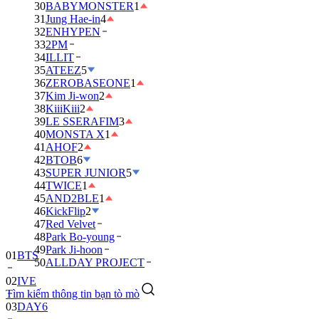
30
BABYMONSTER
1
31
Jung Hae-in
4
32
ENHYPEN
33
2PM
34
ILLIT
35
ATEEZ
5
36
ZEROBASEONE
1
37
Kim Ji-won
2
38
KiiiKiii
2
39
LE SSERAFIM
3
40
MONSTA X
1
41
AHOF
2
42
BTOB
6
43
SUPER JUNIOR
5
44
TWICE
1
45
AND2BLE
1
46
KickFlip
2
47
Red Velvet
48
Park Bo-young
49
Park Ji-hoon
01
BTS
50
ALLDAY PROJECT
02
IVE
Tìm kiếm thông tin bạn tò mò
03
DAY6