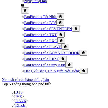
Nghệ thuật fan
FanFictions Tốt Nhất
FanFictions của BTS
FanFictions của SEVENTEEN
FanFictions của TXT
FanFictions của EXO
FanFictions của PLAVE
FanFictions của BOYNEXTDOOR
FanFictions của RIIZE
FanFictions của Stray Kids
Đăng ký Bảng Tin Người Nổi Tiếng
Xem tất cả các bảng thông báo
Top 50 bảng thông báo phổ biến
01
BTS
02
IVE
03
DAY6
04
RIIZE