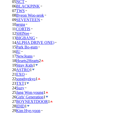
05
NCT
06
BLACKPINK
07
TWS
08
Byeon Woo-seok
09
SEVENTEEN
10
aespa
11
CORTIS
12
SHINee
13
BIGBANG
14
ALPHA DRIVE ONE)
15
Park Bo-gum
16
IU
17
NewJeans
18
Hearts2Hearts
2
19
Stray Kids
1
20
ASTRO
1
21
EXO
22
songhyekyo
1
23
TXT
1
24
Suzy
25
Jang Won-young
1
26
Girls' Generation
1
27
BOYNEXTDOOR
1
28
IDID
1
29
Kim Hye-yoon