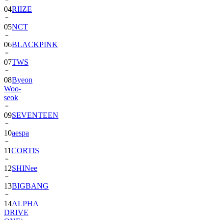
04
RIIZE
05
NCT
06
BLACKPINK
07
TWS
08
Byeon
Woo-
seok
09
SEVENTEEN
10
aespa
11
CORTIS
12
SHINee
13
BIGBANG
14
ALPHA
DRIVE