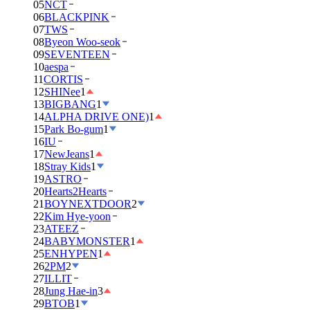
05
NCT
06
BLACKPINK
07
TWS
08
Byeon Woo-seok
09
SEVENTEEN
10
aespa
11
CORTIS
12
SHINee
1
13
BIGBANG
1
14
ALPHA DRIVE ONE)
1
15
Park Bo-gum
1
16
IU
17
NewJeans
1
18
Stray Kids
1
19
ASTRO
20
Hearts2Hearts
21
BOYNEXTDOOR
2
22
Kim Hye-yoon
23
ATEEZ
24
BABYMONSTER
1
25
ENHYPEN
1
26
2PM
2
27
ILLIT
28
Jung Hae-in
3
29
BTOB
1