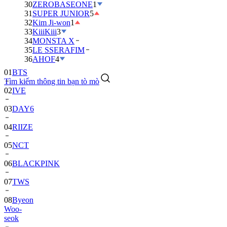
30
ZEROBASEONE
1
31
SUPER JUNIOR
5
32
Kim Ji-won
1
33
KiiiKiii
3
34
MONSTA X
35
LE SSERAFIM
36
AHOF
4
01
BTS
Tìm kiếm thông tin bạn tò mò
02
IVE
03
DAY6
04
RIIZE
05
NCT
06
BLACKPINK
07
TWS
08
Byeon
Woo-
seok