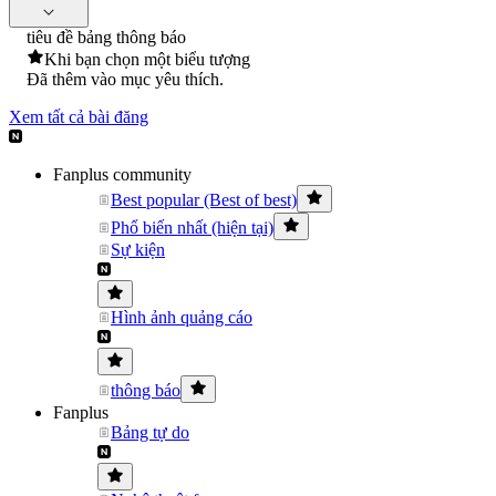
tiêu đề bảng thông báo
Khi bạn chọn một biểu tượng
Đã thêm vào mục yêu thích.
Xem tất cả bài đăng
Fanplus community
Best popular (Best of best)
Phổ biến nhất (hiện tại)
Sự kiện
Hình ảnh quảng cáo
thông báo
Fanplus
Bảng tự do