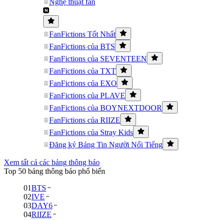
Nghệ thuật fan
FanFictions Tốt Nhất
FanFictions của BTS
FanFictions của SEVENTEEN
FanFictions của TXT
FanFictions của EXO
FanFictions của PLAVE
FanFictions của BOYNEXTDOOR
FanFictions của RIIZE
FanFictions của Stray Kids
Đăng ký Bảng Tin Người Nổi Tiếng
Xem tất cả các bảng thông báo
Top 50 bảng thông báo phổ biến
01
BTS
02
IVE
03
DAY6
04
RIIZE