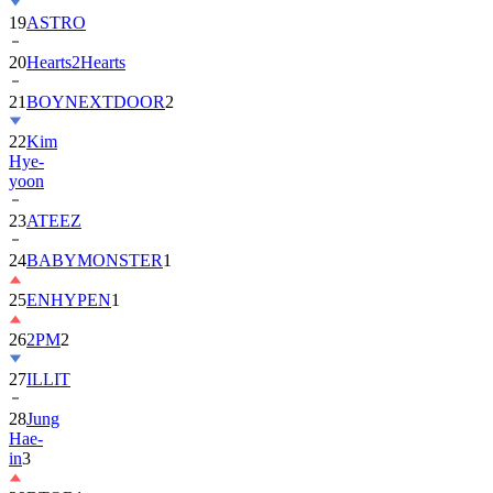
19
ASTRO
20
Hearts2Hearts
21
BOYNEXTDOOR
2
22
Kim
Hye-
yoon
23
ATEEZ
24
BABYMONSTER
1
25
ENHYPEN
1
26
2PM
2
27
ILLIT
28
Jung
Hae-
in
3