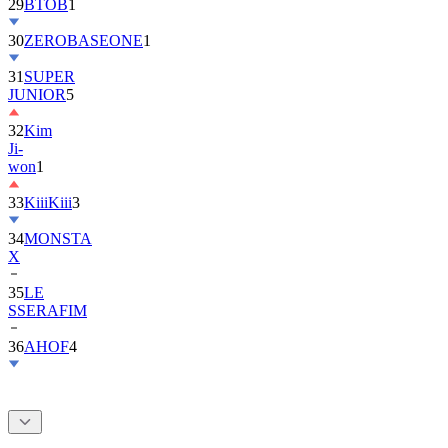
29
BTOB
1
30
ZEROBASEONE
1
31
SUPER
JUNIOR
5
32
Kim
Ji-
won
1
33
KiiiKiii
3
34
MONSTA
X
35
LE
SSERAFIM
36
AHOF
4