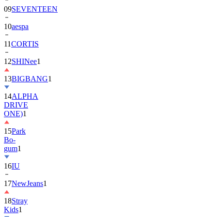
09
SEVENTEEN
10
aespa
11
CORTIS
12
SHINee
1
13
BIGBANG
1
14
ALPHA
DRIVE
ONE)
1
15
Park
Bo-
gum
1
16
IU
17
NewJeans
1
18
Stray
Kids
1