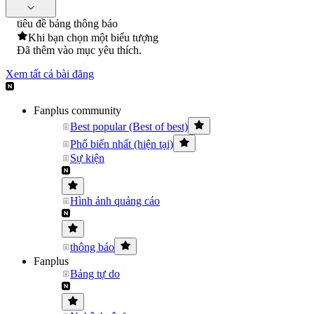
tiêu đề bảng thông báo
Khi bạn chọn một biểu tượng
Đã thêm vào mục yêu thích.
Xem tất cả bài đăng
Fanplus community
Best popular (Best of best)
Phổ biến nhất (hiện tại)
Sự kiện
Hình ảnh quảng cáo
thông báo
Fanplus
Bảng tự do