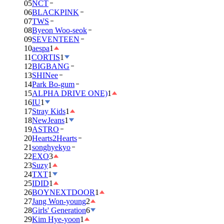
05
NCT
06
BLACKPINK
07
TWS
08
Byeon Woo-seok
09
SEVENTEEN
10
aespa
1
11
CORTIS
1
12
BIGBANG
13
SHINee
14
Park Bo-gum
15
ALPHA DRIVE ONE)
1
16
IU
1
17
Stray Kids
1
18
NewJeans
1
19
ASTRO
20
Hearts2Hearts
21
songhyekyo
22
EXO
3
23
Suzy
1
24
TXT
1
25
IDID
1
26
BOYNEXTDOOR
1
27
Jang Won-young
2
28
Girls' Generation
6
29
Kim Hye-yoon
1