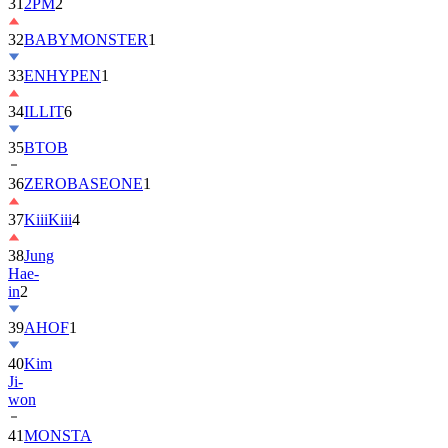
32
BABYMONSTER
1
33
ENHYPEN
1
34
ILLIT
6
35
BTOB
36
ZEROBASEONE
1
37
KiiiKiii
4
38
Jung
Hae-
in
2
39
AHOF
1
40
Kim
Ji-
won
41
MONSTA
X
2