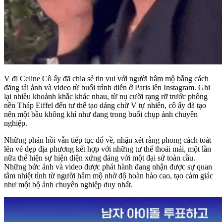
V
đi
Celine
Cô ấy đã chia sẻ tin vui với người hâm mộ bằng cách
đăng tải ảnh và video từ buổi trình diễn ở Paris lên Instagram. Ghi
lại nhiều khoảnh khắc khác nhau, từ nụ cười rạng rỡ trước phông
nền Tháp Eiffel đến tư thế tạo dáng chữ V tự nhiên, cô ấy đã tạo
nên một bầu không khí như đang trong buổi chụp ảnh chuyên
nghiệp.
Những phản hồi vẫn tiếp tục đổ về, nhận xét rằng phong cách toát
lên vẻ đẹp địa phương kết hợp với những tư thế thoải mái, một lần
nữa thể hiện sự hiện diện xứng đáng với một đại sứ toàn cầu.
Những bức ảnh và video được phát hành đang nhận được sự quan
tâm nhiệt tình từ người hâm mộ nhờ độ hoàn hảo cao, tạo cảm giác
như một bộ ảnh chuyên nghiệp duy nhất.