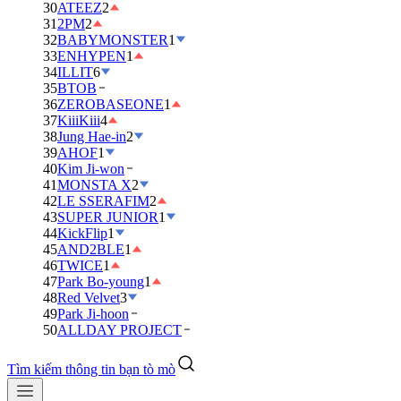
30
ATEEZ
2
31
2PM
2
32
BABYMONSTER
1
33
ENHYPEN
1
34
ILLIT
6
35
BTOB
36
ZEROBASEONE
1
37
KiiiKiii
4
38
Jung Hae-in
2
39
AHOF
1
40
Kim Ji-won
41
MONSTA X
2
42
LE SSERAFIM
2
43
SUPER JUNIOR
1
44
KickFlip
1
45
AND2BLE
1
46
TWICE
1
47
Park Bo-young
1
48
Red Velvet
3
49
Park Ji-hoon
50
ALLDAY PROJECT
Tìm kiếm thông tin bạn tò mò