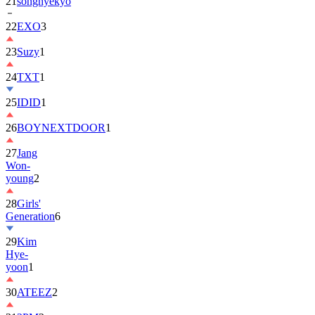
22
EXO
3
23
Suzy
1
24
TXT
1
25
IDID
1
26
BOYNEXTDOOR
1
27
Jang
Won-
young
2
28
Girls'
Generation
6
29
Kim
Hye-
yoon
1
30
ATEEZ
2
31
2PM
2