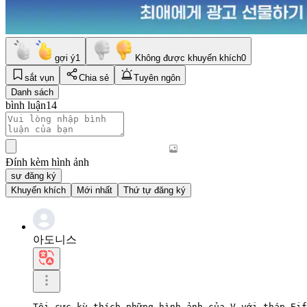
gợi ý
1
Không được khuyến khích
0
sắt vụn
Chia sẻ
Tuyên ngôn
Danh sách
bình luận
14
Đính kèm hình ảnh
sự đăng ký
Khuyến khích
Mới nhất
Thứ tự đăng ký
아도니스
Tôi cực kỳ thích những hình ảnh của V với tháp Eif