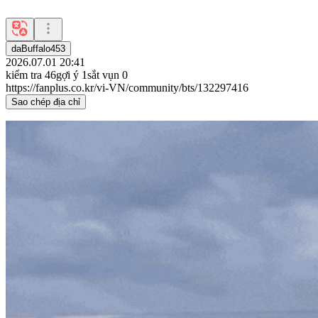
daBuffalo453
2026.07.01 20:41
kiểm tra
46
gợi ý
1
sắt vụn
0
https://fanplus.co.kr/vi-VN/community/bts/132297416
Sao chép địa chỉ