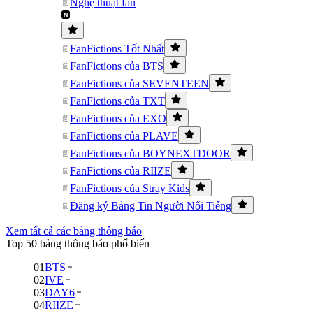
Nghệ thuật fan
FanFictions Tốt Nhất
FanFictions của BTS
FanFictions của SEVENTEEN
FanFictions của TXT
FanFictions của EXO
FanFictions của PLAVE
FanFictions của BOYNEXTDOOR
FanFictions của RIIZE
FanFictions của Stray Kids
Đăng ký Bảng Tin Người Nổi Tiếng
Xem tất cả các bảng thông báo
Top 50 bảng thông báo phổ biến
01
BTS
02
IVE
03
DAY6
04
RIIZE