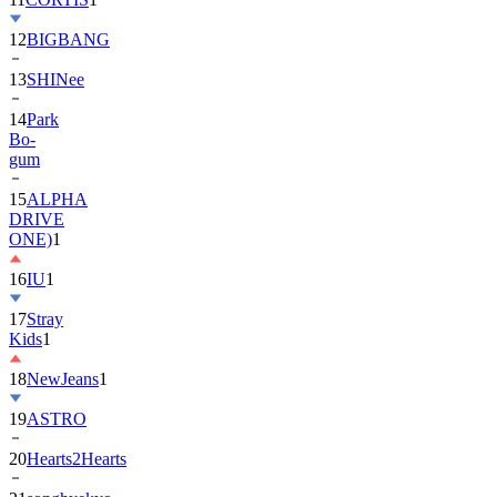
13
SHINee
14
Park
Bo-
gum
15
ALPHA
DRIVE
ONE)
1
16
IU
1
17
Stray
Kids
1
18
NewJeans
1
19
ASTRO
20
Hearts2Hearts
21
songhyekyo