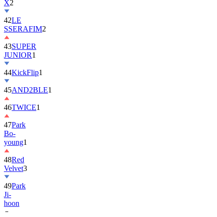
42
LE
SSERAFIM
2
43
SUPER
JUNIOR
1
44
KickFlip
1
45
AND2BLE
1
46
TWICE
1
47
Park
Bo-
young
1
48
Red
Velvet
3
49
Park
Ji-
hoon
50
ALLDAY
PROJECT