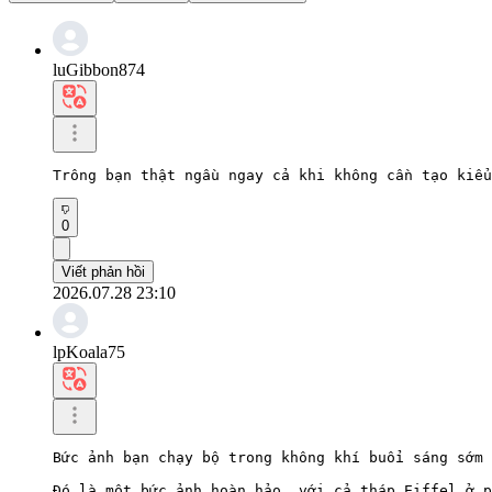
luGibbon874
Trông bạn thật ngầu ngay cả khi không cần tạo kiểu
0
Viết phản hồi
2026.07.28 23:10
lpKoala75
Bức ảnh bạn chạy bộ trong không khí buổi sáng sớm 
Đó là một bức ảnh hoàn hảo, với cả tháp Eiffel ở p