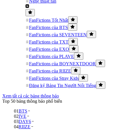
Nghệ thuật fan
FanFictions Tốt Nhất
FanFictions của BTS
FanFictions của SEVENTEEN
FanFictions của TXT
FanFictions của EXO
FanFictions của PLAVE
FanFictions của BOYNEXTDOOR
FanFictions của RIIZE
FanFictions của Stray Kids
Đăng ký Bảng Tin Người Nổi Tiếng
Xem tất cả các bảng thông báo
Top 50 bảng thông báo phổ biến
01
BTS
02
IVE
03
DAY6
04
RIIZE