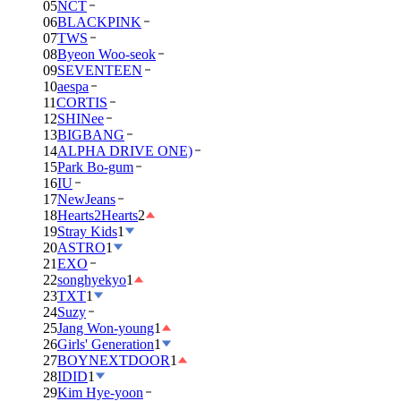
05
NCT
06
BLACKPINK
07
TWS
08
Byeon Woo-seok
09
SEVENTEEN
10
aespa
11
CORTIS
12
SHINee
13
BIGBANG
14
ALPHA DRIVE ONE)
15
Park Bo-gum
16
IU
17
NewJeans
18
Hearts2Hearts
2
19
Stray Kids
1
20
ASTRO
1
21
EXO
22
songhyekyo
1
23
TXT
1
24
Suzy
25
Jang Won-young
1
26
Girls' Generation
1
27
BOYNEXTDOOR
1
28
IDID
1
29
Kim Hye-yoon