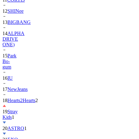
12
SHINee
13
BIGBANG
14
ALPHA
DRIVE
ONE)
15
Park
Bo-
gum
16
IU
17
NewJeans
18
Hearts2Hearts
2
19
Stray
Kids
1
20
ASTRO
1