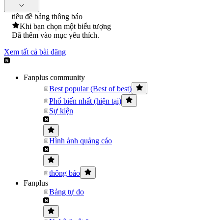
tiêu đề bảng thông báo
Khi bạn chọn một biểu tượng
Đã thêm vào mục yêu thích.
Xem tất cả bài đăng
Fanplus community
Best popular (Best of best)
Phổ biến nhất (hiện tại)
Sự kiện
Hình ảnh quảng cáo
thông báo
Fanplus
Bảng tự do