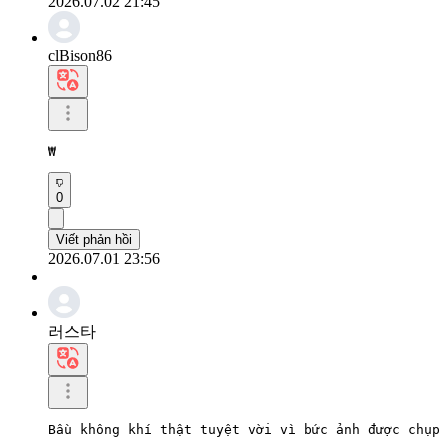
2026.07.02 21:45
clBison86
₩
0
Viết phản hồi
2026.07.01 23:56
러스타
Bầu không khí thật tuyệt vời vì bức ảnh được chụp 