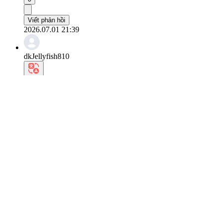
Viết phản hồi
2026.07.01 21:39
dkJellyfish810
Tôi thấy tập thể dục trước buổi biểu diễn thì tốt 
Nó cũng giúp giảm sưng tấy, nhờ vậy mà ảnh chụp sẽ
0
Viết phản hồi
2026.07.01 21:08
wpxlcjstk1