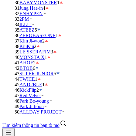
30
BABYMONSTER
1
31
Jung Hae-in
4
32
ENHYPEN
33
2PM
34
ILLIT
35
ATEEZ
5
36
ZEROBASEONE
1
37
Kim Ji-won
2
38
KiiiKiii
2
39
LE SSERAFIM
3
40
MONSTA X
1
41
AHOF
2
42
BTOB
6
43
SUPER JUNIOR
5
44
TWICE
1
45
AND2BLE
1
46
KickFlip
2
47
Red Velvet
48
Park Bo-young
49
Park Ji-hoon
50
ALLDAY PROJECT
Tìm kiếm thông tin bạn tò mò