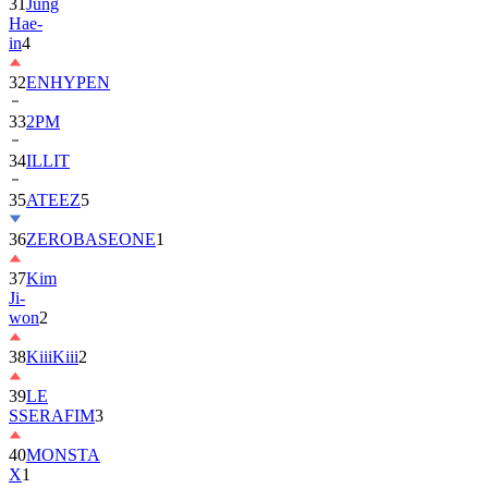
31
Jung
Hae-
in
4
32
ENHYPEN
33
2PM
34
ILLIT
35
ATEEZ
5
36
ZEROBASEONE
1
37
Kim
Ji-
won
2
38
KiiiKiii
2
39
LE
SSERAFIM
3
40
MONSTA
X
1