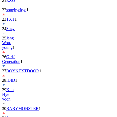
21
EXO
22
songhyekyo
1
23
TXT
1
24
Suzy
25
Jang
Won-
young
1
26
Girls'
Generation
1
27
BOYNEXTDOOR
1
28
IDID
1
29
Kim
Hye-
yoon
30
BABYMONSTER
1