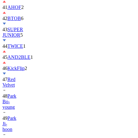
41
AHOF
2
42
BTOB
6
43
SUPER
JUNIOR
5
44
TWICE
1
45
AND2BLE
1
46
KickFlip
2
47
Red
Velvet
48
Park
Bo-
young
49
Park
Ji-
hoon