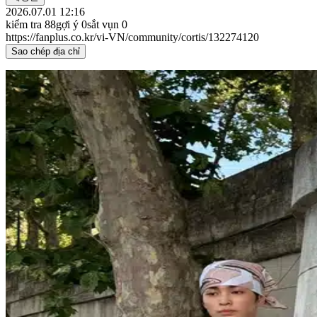
2026.07.01 12:16
kiểm tra
88
gợi ý
0
sắt vụn
0
https://fanplus.co.kr/vi-VN/community/cortis/132274120
Sao chép địa chỉ