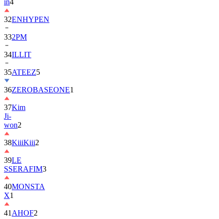
in
4
32
ENHYPEN
33
2PM
34
ILLIT
35
ATEEZ
5
36
ZEROBASEONE
1
37
Kim
Ji-
won
2
38
KiiiKiii
2
39
LE
SSERAFIM
3
40
MONSTA
X
1
41
AHOF
2