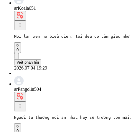
arKoala651
Mỗi lần xem họ biểu diễn, tôi đều có cảm giác như 
0
Viết phản hồi
2026.07.04 19:29
arPangolin504
Người ta thường nói âm nhạc hay sẽ trường tồn mãi,
0