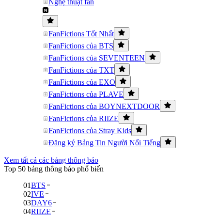
Nghệ thuật fan
FanFictions Tốt Nhất
FanFictions của BTS
FanFictions của SEVENTEEN
FanFictions của TXT
FanFictions của EXO
FanFictions của PLAVE
FanFictions của BOYNEXTDOOR
FanFictions của RIIZE
FanFictions của Stray Kids
Đăng ký Bảng Tin Người Nổi Tiếng
Xem tất cả các bảng thông báo
Top 50 bảng thông báo phổ biến
01
BTS
02
IVE
03
DAY6
04
RIIZE