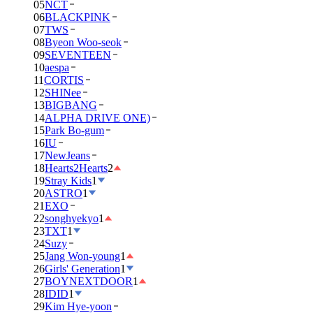
05
NCT
06
BLACKPINK
07
TWS
08
Byeon Woo-seok
09
SEVENTEEN
10
aespa
11
CORTIS
12
SHINee
13
BIGBANG
14
ALPHA DRIVE ONE)
15
Park Bo-gum
16
IU
17
NewJeans
18
Hearts2Hearts
2
19
Stray Kids
1
20
ASTRO
1
21
EXO
22
songhyekyo
1
23
TXT
1
24
Suzy
25
Jang Won-young
1
26
Girls' Generation
1
27
BOYNEXTDOOR
1
28
IDID
1
29
Kim Hye-yoon