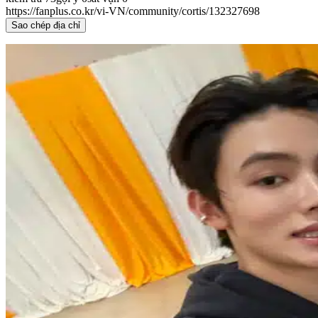
https://fanplus.co.kr/vi-VN/community/cortis/132327698
Sao chép địa chỉ