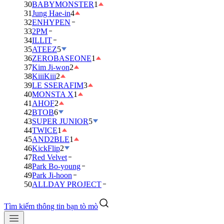
30
BABYMONSTER
1
31
Jung Hae-in
4
32
ENHYPEN
33
2PM
34
ILLIT
35
ATEEZ
5
36
ZEROBASEONE
1
37
Kim Ji-won
2
38
KiiiKiii
2
39
LE SSERAFIM
3
40
MONSTA X
1
41
AHOF
2
42
BTOB
6
43
SUPER JUNIOR
5
44
TWICE
1
45
AND2BLE
1
46
KickFlip
2
47
Red Velvet
48
Park Bo-young
49
Park Ji-hoon
50
ALLDAY PROJECT
Tìm kiếm thông tin bạn tò mò