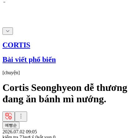
CORTIS
Bài viết phổ biến
[
chuyện
]
Cortis Seonghyeon dễ thương
đang ăn bánh mì nướng.
예빵순
2026.07.02 09:05
kiểm tra
73
gợi ý
0
sắt vụn
0