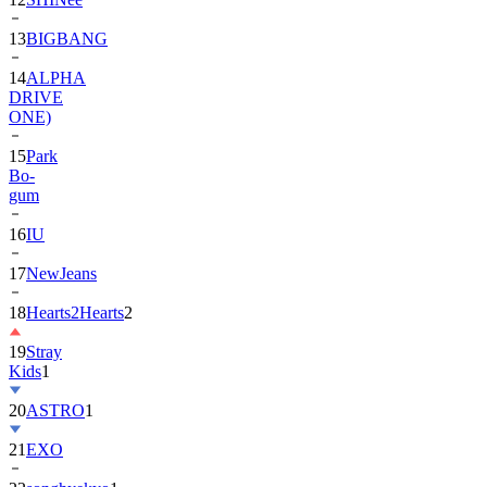
13
BIGBANG
14
ALPHA
DRIVE
ONE)
15
Park
Bo-
gum
16
IU
17
NewJeans
18
Hearts2Hearts
2
19
Stray
Kids
1
20
ASTRO
1
21
EXO