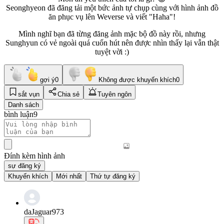
Seonghyeon đã đăng tải một bức ảnh tự chụp cùng với hình ảnh đồ
ăn phục vụ lên Weverse và viết "Haha"!
Mình nghĩ bạn đã từng đăng ảnh mặc bộ đồ này rồi, nhưng
Sunghyun có vẻ ngoài quá cuốn hút nên được nhìn thấy lại vẫn thật
tuyệt vời :)
gợi ý
0
Không được khuyến khích
0
sắt vụn
Chia sẻ
Tuyên ngôn
Danh sách
bình luận
9
Đính kèm hình ảnh
sự đăng ký
Khuyến khích
Mới nhất
Thứ tự đăng ký
daJaguar973