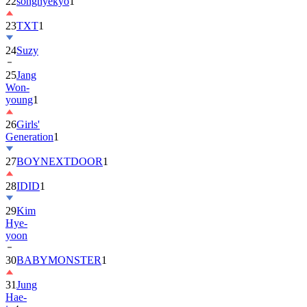
22
songhyekyo
1
23
TXT
1
24
Suzy
25
Jang
Won-
young
1
26
Girls'
Generation
1
27
BOYNEXTDOOR
1
28
IDID
1
29
Kim
Hye-
yoon
30
BABYMONSTER
1
31
Jung
Hae-