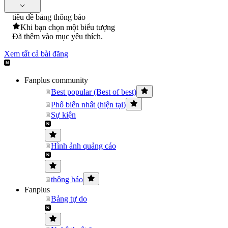
tiêu đề bảng thông báo
Khi bạn chọn một biểu tượng
Đã thêm vào mục yêu thích.
Xem tất cả bài đăng
Fanplus community
Best popular (Best of best)
Phổ biến nhất (hiện tại)
Sự kiện
Hình ảnh quảng cáo
thông báo
Fanplus
Bảng tự do