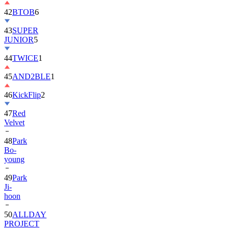
42
BTOB
6
43
SUPER
JUNIOR
5
44
TWICE
1
45
AND2BLE
1
46
KickFlip
2
47
Red
Velvet
48
Park
Bo-
young
49
Park
Ji-
hoon
50
ALLDAY
PROJECT