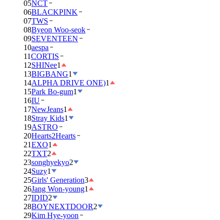
05
NCT
06
BLACKPINK
07
TWS
08
Byeon Woo-seok
09
SEVENTEEN
10
aespa
11
CORTIS
12
SHINee
1
13
BIGBANG
1
14
ALPHA DRIVE ONE)
1
15
Park Bo-gum
1
16
IU
17
NewJeans
1
18
Stray Kids
1
19
ASTRO
20
Hearts2Hearts
21
EXO
1
22
TXT
2
23
songhyekyo
2
24
Suzy
1
25
Girls' Generation
3
26
Jang Won-young
1
27
IDID
2
28
BOYNEXTDOOR
2
29
Kim Hye-yoon