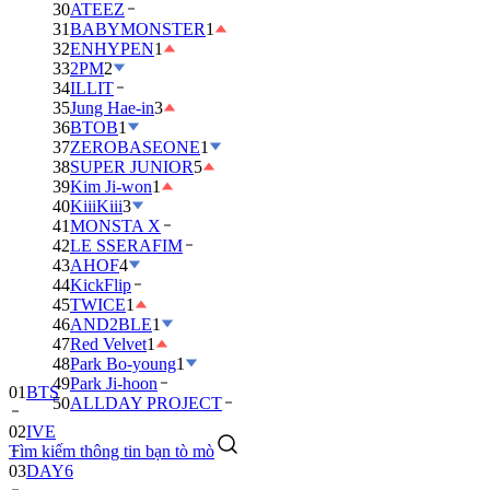
30
ATEEZ
31
BABYMONSTER
1
32
ENHYPEN
1
33
2PM
2
34
ILLIT
35
Jung Hae-in
3
36
BTOB
1
37
ZEROBASEONE
1
38
SUPER JUNIOR
5
39
Kim Ji-won
1
40
KiiiKiii
3
41
MONSTA X
42
LE SSERAFIM
43
AHOF
4
44
KickFlip
45
TWICE
1
46
AND2BLE
1
47
Red Velvet
1
48
Park Bo-young
1
49
Park Ji-hoon
01
BTS
50
ALLDAY PROJECT
02
IVE
Tìm kiếm thông tin bạn tò mò
03
DAY6