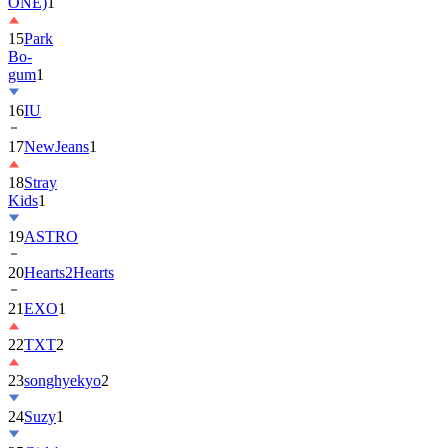
ONE)
1
15
Park
Bo-
gum
1
16
IU
17
NewJeans
1
18
Stray
Kids
1
19
ASTRO
20
Hearts2Hearts
21
EXO
1
22
TXT
2
23
songhyekyo
2
24
Suzy
1