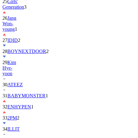
25
Girls'
Generation
3
26
Jang
Won-
young
1
27
IDID
2
28
BOYNEXTDOOR
2
29
Kim
Hye-
yoon
30
ATEEZ
31
BABYMONSTER
1
32
ENHYPEN
1
33
2PM
2
34
ILLIT