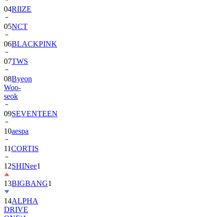
04
RIIZE
05
NCT
06
BLACKPINK
07
TWS
08
Byeon
Woo-
seok
09
SEVENTEEN
10
aespa
11
CORTIS
12
SHINee
1
13
BIGBANG
1
14
ALPHA
DRIVE