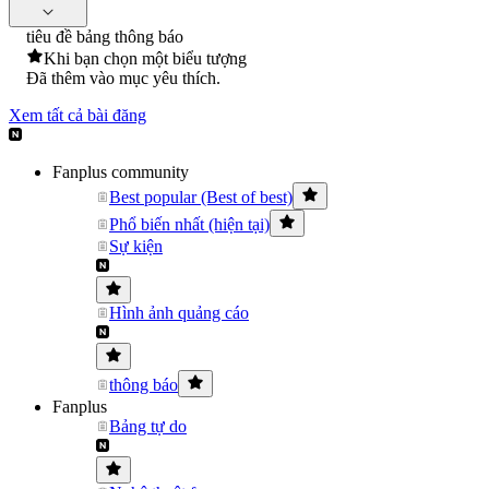
tiêu đề bảng thông báo
Khi bạn chọn một biểu tượng
Đã thêm vào mục yêu thích.
Xem tất cả bài đăng
Fanplus community
Best popular (Best of best)
Phổ biến nhất (hiện tại)
Sự kiện
Hình ảnh quảng cáo
thông báo
Fanplus
Bảng tự do