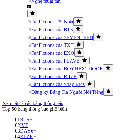
Nghệ thuật fan
FanFictions Tốt Nhất
FanFictions của BTS
FanFictions của SEVENTEEN
FanFictions của TXT
FanFictions của EXO
FanFictions của PLAVE
FanFictions của BOYNEXTDOOR
FanFictions của RIIZE
FanFictions của Stray Kids
Đăng ký Bảng Tin Người Nổi Tiếng
Xem tất cả các bảng thông báo
Top 50 bảng thông báo phổ biến
01
BTS
02
IVE
03
DAY6
04
RIIZE