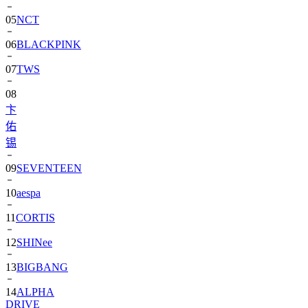
06
BLACKPINK
07
TWS
08
卞
佑
锡
09
SEVENTEEN
10
aespa
11
CORTIS
12
SHINee
13
BIGBANG
14
ALPHA
DRIVE
ONE)