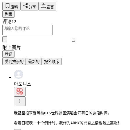
废料
分享
宣言
列表
评论
12
附上图片
登记
受到推崇的
最新的
报名顺序
아도니스
我甚至很享受等待BTS世界巡回演唱会开幕日的这段时间。

看着日程表一个个倒计时，我作为ARMY的兴奋之情也随之高涨！