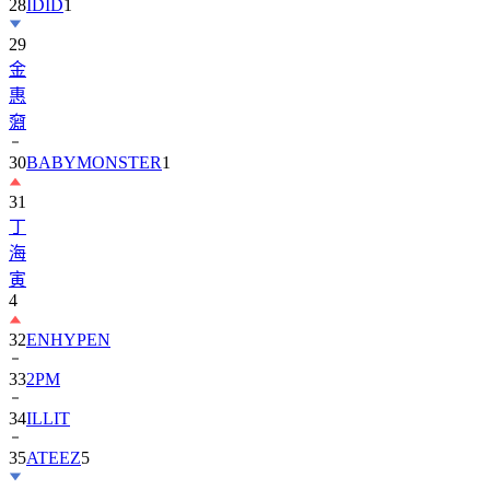
29
金
惠
奫
30
BABYMONSTER
1
31
丁
海
寅
4
32
ENHYPEN
33
2PM
34
ILLIT
35
ATEEZ
5
36
ZEROBASEONE
1