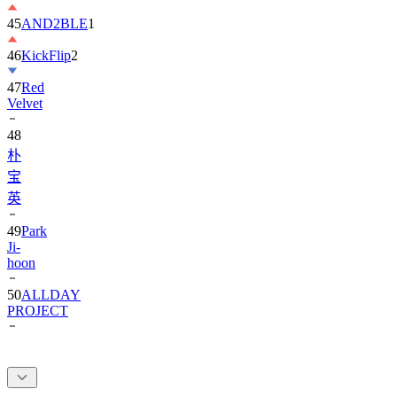
46
KickFlip
2
47
Red
Velvet
48
朴
宝
英
49
Park
Ji-
hoon
50
ALLDAY
PROJECT