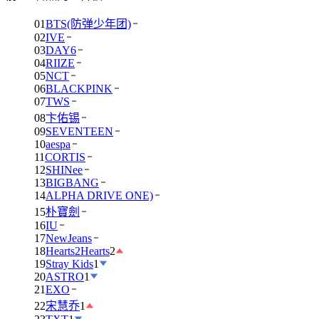
01
BTS(防弹少年团)
02
IVE
03
DAY6
04
RIIZE
05
NCT
06
BLACKPINK
07
TWS
08
卞佑锡
09
SEVENTEEN
10
aespa
11
CORTIS
12
SHINee
13
BIGBANG
14
ALPHA DRIVE ONE)
15
朴寶劍
16
IU
17
NewJeans
18
Hearts2Hearts
2
19
Stray Kids
1
20
ASTRO
1
21
EXO
22
宋慧乔
1