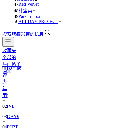
47
Red Velvet
48
朴宝英
49
Park Ji-hoon
50
ALLDAY PROJECT
搜索您感兴趣的信息
收藏夹
全部的
01
BTS(防
热门帖子
弹
通知
少
年
团)
02
IVE
03
DAY6
04
RIIZE
05
NCT