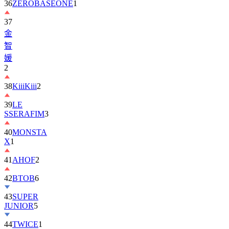
37
金
智
媛
2
38
KiiiKiii
2
39
LE
SSERAFIM
3
40
MONSTA
X
1
41
AHOF
2
42
BTOB
6
43
SUPER
JUNIOR
5
44
TWICE
1
45
AND2BLE
1