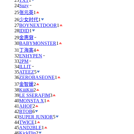
23
TXT
1
24
Suzy
25
张元英
1
26
少女时代
1
27
BOYNEXTDOOR
1
28
IDID
1
29
金惠奫
30
BABYMONSTER
1
31
丁海寅
4
32
ENHYPEN
33
2PM
34
ILLIT
35
ATEEZ
5
36
ZEROBASEONE
1
37
金智媛
2
38
KiiiKiii
2
39
LE SSERAFIM
3
40
MONSTA X
1
41
AHOF
2
42
BTOB
6
43
SUPER JUNIOR
5
44
TWICE
1
45
AND2BLE
1
46
KickFlip
2