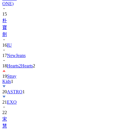
15
朴
寶
劍
16
IU
17
NewJeans
18
Hearts2Hearts
2
19
Stray
Kids
1
20
ASTRO
1
21
EXO
22
宋
慧
乔
1