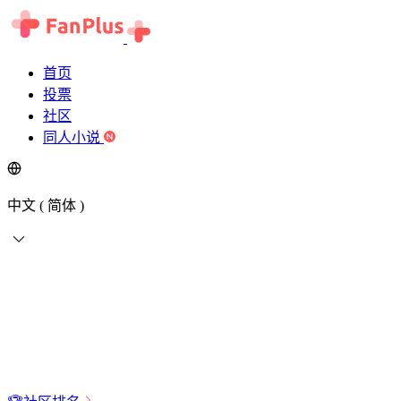
首页
投票
社区
同人小说
中文 ( 简体 )