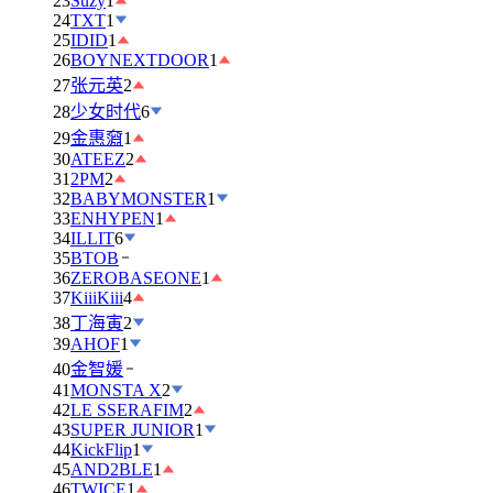
23
Suzy
1
24
TXT
1
25
IDID
1
26
BOYNEXTDOOR
1
27
张元英
2
28
少女时代
6
29
金惠奫
1
30
ATEEZ
2
31
2PM
2
32
BABYMONSTER
1
33
ENHYPEN
1
34
ILLIT
6
35
BTOB
36
ZEROBASEONE
1
37
KiiiKiii
4
38
丁海寅
2
39
AHOF
1
40
金智媛
41
MONSTA X
2
42
LE SSERAFIM
2
43
SUPER JUNIOR
1
44
KickFlip
1
45
AND2BLE
1
46
TWICE
1