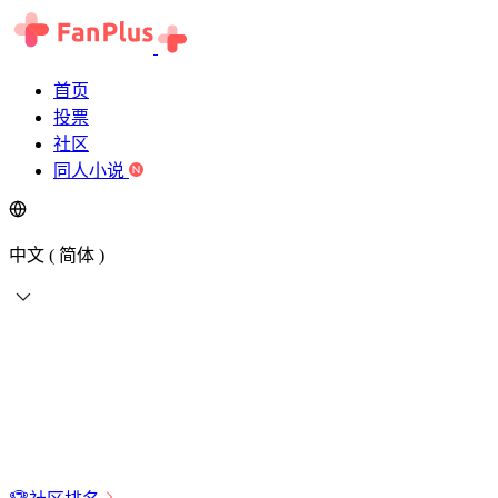
首页
投票
社区
同人小说
中文 ( 简体 )