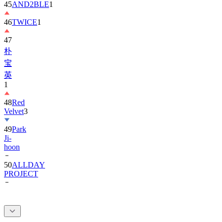
46
TWICE
1
47
朴
宝
英
1
48
Red
Velvet
3
49
Park
Ji-
hoon
50
ALLDAY
PROJECT