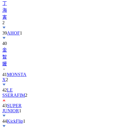
寅
2
39
AHOF
1
40
金
智
媛
41
MONSTA
X
2
42
LE
SSERAFIM
2
43
SUPER
JUNIOR
1
44
KickFlip
1
45
AND2BLE
1