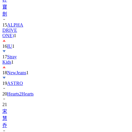
劍
15
ALPHA
DRIVE
ONE)
1
16
IU
1
17
Stray
Kids
1
18
NewJeans
1
19
ASTRO
20
Hearts2Hearts
21
宋
慧
乔
22
EXO
3