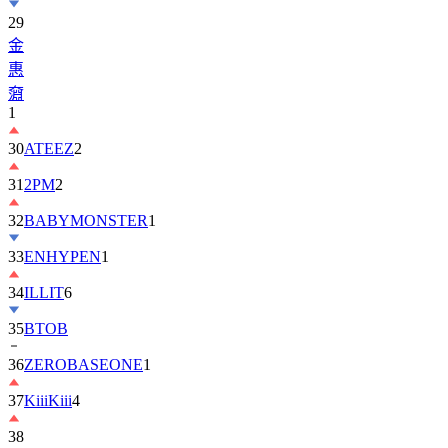
金
惠
奫
1
30
ATEEZ
2
31
2PM
2
32
BABYMONSTER
1
33
ENHYPEN
1
34
ILLIT
6
35
BTOB
36
ZEROBASEONE
1
37
KiiiKiii
4
38
丁
海