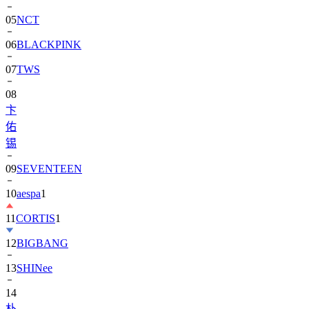
06
BLACKPINK
07
TWS
08
卞
佑
锡
09
SEVENTEEN
10
aespa
1
11
CORTIS
1
12
BIGBANG
13
SHINee
14
朴
寶