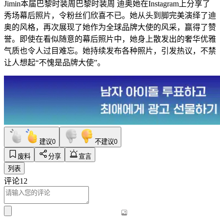
Jimin
本届巴黎时装周
巴黎时装周
迪奥
她在Instagram上分享了
秀场幕后照片，令粉丝们欣喜不已。她从头到脚完美演绎了迪
奥的风格，再次展现了她作为全球品牌大使的风采，赢得了赞
誉。即使在看似随意的幕后照片中，她身上散发出的奢华优雅
气质也令人过目难忘。她持续发布各种照片，引发热议，不禁
让人想起“不愧是品牌大使”。
建议
0
不建议
0
废料
分享
宣言
列表
评论
12