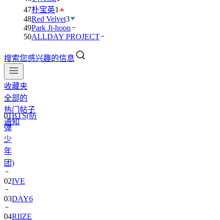
47
朴宝英
1
48
Red Velvet
3
49
Park Ji-hoon
50
ALLDAY PROJECT
搜索您感兴趣的信息
收藏夹
全部的
01
BTS(防
热门帖子
弹
通知
少
年
团)
02
IVE
03
DAY6
04
RIIZE
05
NCT