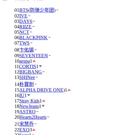
01
BTS(防弹少年团)
02
IVE
03
DAY6
04
RIIZE
05
NCT
06
BLACKPINK
07
TWS
08
卞佑锡
09
SEVENTEEN
10
aespa
1
11
CORTIS
1
12
BIGBANG
13
SHINee
14
朴寶劍
15
ALPHA DRIVE ONE)
1
16
IU
1
17
Stray Kids
1
18
NewJeans
1
19
ASTRO
20
Hearts2Hearts
21
宋慧乔
22
EXO
3