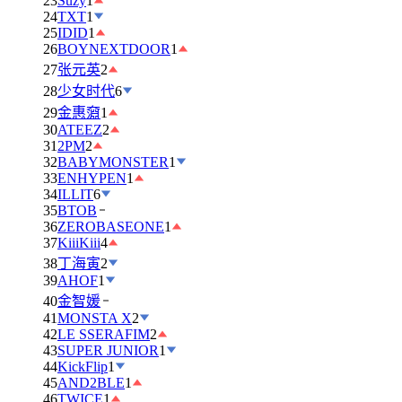
23
Suzy
1
24
TXT
1
25
IDID
1
26
BOYNEXTDOOR
1
27
张元英
2
28
少女时代
6
29
金惠奫
1
30
ATEEZ
2
31
2PM
2
32
BABYMONSTER
1
33
ENHYPEN
1
34
ILLIT
6
35
BTOB
36
ZEROBASEONE
1
37
KiiiKiii
4
38
丁海寅
2
39
AHOF
1
40
金智媛
41
MONSTA X
2
42
LE SSERAFIM
2
43
SUPER JUNIOR
1
44
KickFlip
1
45
AND2BLE
1
46
TWICE
1