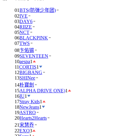
01
BTS(防弹少年团)
02
IVE
03
DAY6
04
RIIZE
05
NCT
06
BLACKPINK
07
TWS
08
卞佑锡
09
SEVENTEEN
10
aespa
1
11
CORTIS
1
12
BIGBANG
13
SHINee
14
朴寶劍
15
ALPHA DRIVE ONE)
1
16
IU
1
17
Stray Kids
1
18
NewJeans
1
19
ASTRO
20
Hearts2Hearts
21
宋慧乔
22
EXO
3