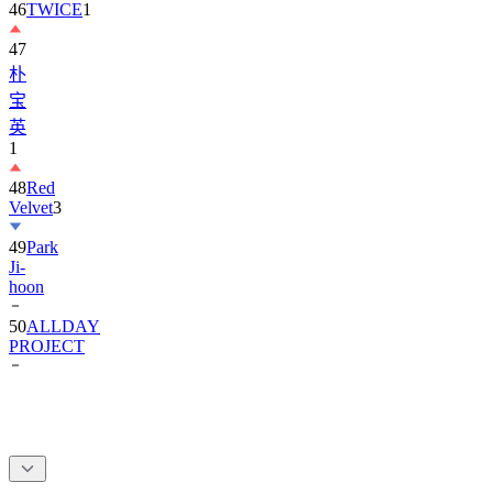
46
TWICE
1
47
朴
宝
英
1
48
Red
Velvet
3
49
Park
Ji-
hoon
50
ALLDAY
PROJECT