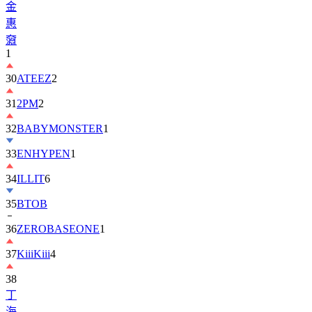
金
惠
奫
1
30
ATEEZ
2
31
2PM
2
32
BABYMONSTER
1
33
ENHYPEN
1
34
ILLIT
6
35
BTOB
36
ZEROBASEONE
1
37
KiiiKiii
4
38
丁
海