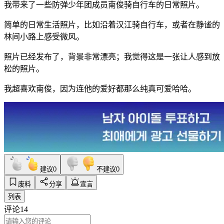
我带来了一些防弹少年团成员南俊骑自行车的日常照片。
简单的日常生活照片，比如沿着汉江骑自行车，或者在静谧的
林间小路上感受微风。
照片已经发布了，背景非常漂亮；我觉得这是一张让人感到放
松的照片。
我超喜欢南俊，因为连他的爱好都那么纯真可爱哈哈。
建议
0
不建议
0
废料
分享
宣言
列表
评论
14