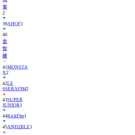
寅
2
39
AHOF
1
40
金
智
媛
41
MONSTA
X
2
42
LE
SSERAFIM
2
43
SUPER
JUNIOR
1
44
KickFlip
1
45
AND2BLE
1