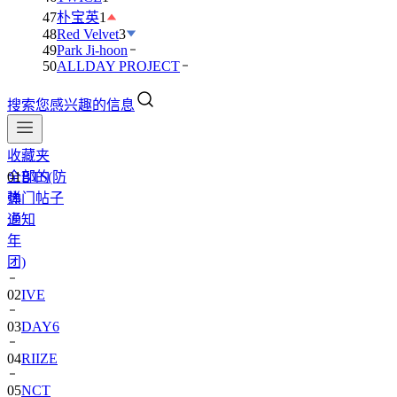
47
朴宝英
1
48
Red Velvet
3
49
Park Ji-hoon
50
ALLDAY PROJECT
搜索您感兴趣的信息
收藏夹
全部的
01
BTS(防
热门帖子
弹
通知
少
年
团)
02
IVE
03
DAY6
04
RIIZE
05
NCT