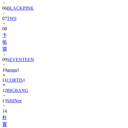
06
BLACKPINK
07
TWS
08
卞
佑
锡
09
SEVENTEEN
10
aespa
1
11
CORTIS
1
12
BIGBANG
13
SHINee
14
朴
寶