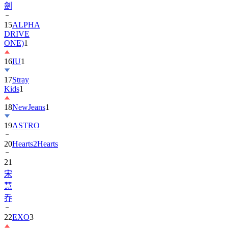
劍
15
ALPHA
DRIVE
ONE)
1
16
IU
1
17
Stray
Kids
1
18
NewJeans
1
19
ASTRO
20
Hearts2Hearts
21
宋
慧
乔
22
EXO
3