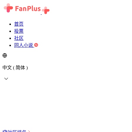
首页
投票
社区
同人小说
中文 ( 简体 )