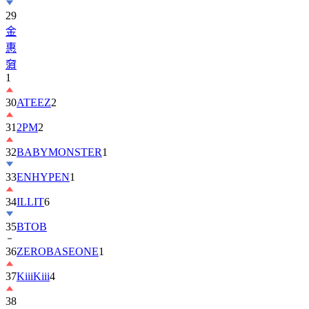
29
金
惠
奫
1
30
ATEEZ
2
31
2PM
2
32
BABYMONSTER
1
33
ENHYPEN
1
34
ILLIT
6
35
BTOB
36
ZEROBASEONE
1
37
KiiiKiii
4
38