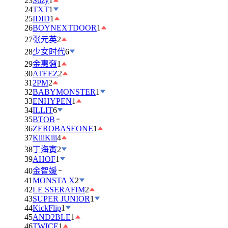
23
Suzy
1
24
TXT
1
25
IDID
1
26
BOYNEXTDOOR
1
27
张元英
2
28
少女时代
6
29
金惠奫
1
30
ATEEZ
2
31
2PM
2
32
BABYMONSTER
1
33
ENHYPEN
1
34
ILLIT
6
35
BTOB
36
ZEROBASEONE
1
37
KiiiKiii
4
38
丁海寅
2
39
AHOF
1
40
金智媛
41
MONSTA X
2
42
LE SSERAFIM
2
43
SUPER JUNIOR
1
44
KickFlip
1
45
AND2BLE
1
46
TWICE
1