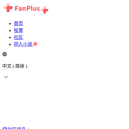
首页
投票
社区
同人小说
中文 ( 简体 )