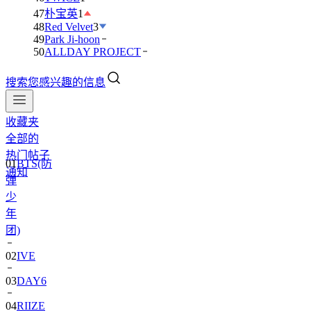
47
朴宝英
1
48
Red Velvet
3
49
Park Ji-hoon
50
ALLDAY PROJECT
搜索您感兴趣的信息
收藏夹
全部的
热门帖子
01
BTS(防
通知
弹
少
年
团)
02
IVE
03
DAY6
04
RIIZE