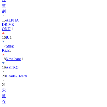
寶
劍
15
ALPHA
DRIVE
ONE)
1
16
IU
1
17
Stray
Kids
1
18
NewJeans
1
19
ASTRO
20
Hearts2Hearts
21
宋
慧
乔