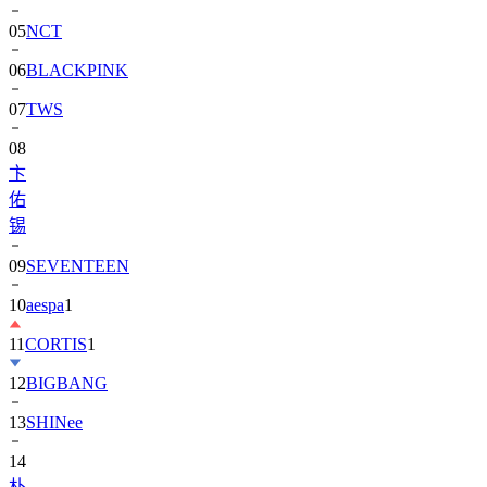
05
NCT
06
BLACKPINK
07
TWS
08
卞
佑
锡
09
SEVENTEEN
10
aespa
1
11
CORTIS
1
12
BIGBANG
13
SHINee
14
朴