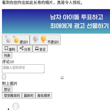
看到你创作出如此长寿的唱片，真是令人惊叹。
建议
0
不建议
0
废料
分享
宣言
列表
评论
10
附上图片
登记
受到推崇的
最新的
报名顺序