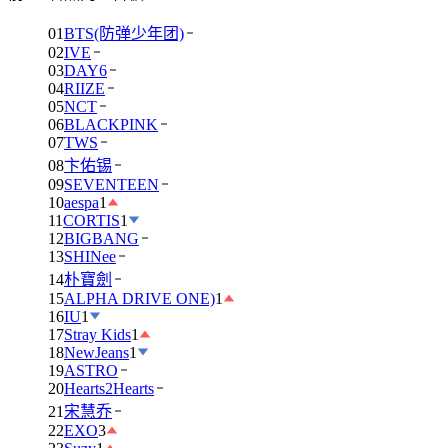
01
BTS(防弹少年团)
02
IVE
03
DAY6
04
RIIZE
05
NCT
06
BLACKPINK
07
TWS
08
卞佑锡
09
SEVENTEEN
10
aespa
1
11
CORTIS
1
12
BIGBANG
13
SHINee
14
朴寶劍
15
ALPHA DRIVE ONE)
1
16
IU
1
17
Stray Kids
1
18
NewJeans
1
19
ASTRO
20
Hearts2Hearts
21
宋慧乔
22
EXO
3