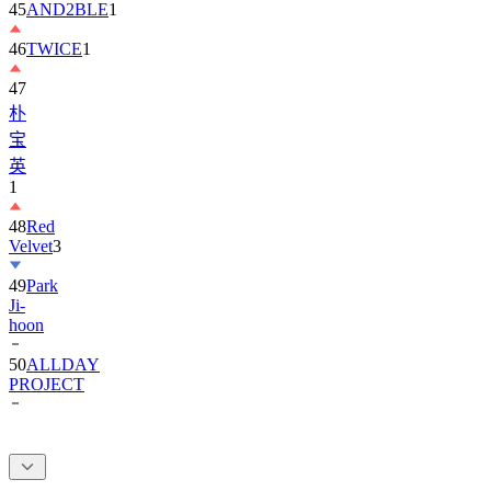
45
AND2BLE
1
46
TWICE
1
47
朴
宝
英
1
48
Red
Velvet
3
49
Park
Ji-
hoon
50
ALLDAY
PROJECT