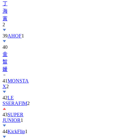
丁
海
寅
2
39
AHOF
1
40
金
智
媛
41
MONSTA
X
2
42
LE
SSERAFIM
2
43
SUPER
JUNIOR
1
44
KickFlip
1