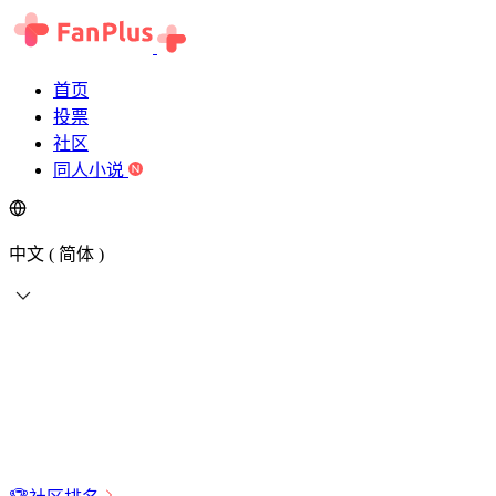
首页
投票
社区
同人小说
中文 ( 简体 )