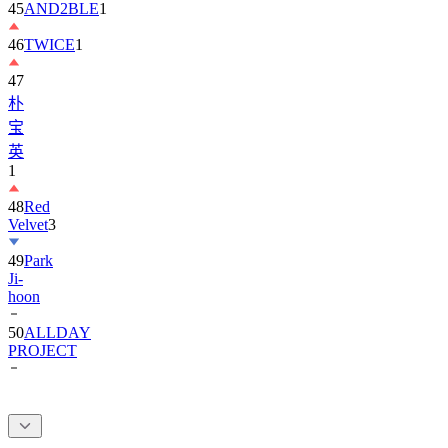
45
AND2BLE
1
46
TWICE
1
47
朴
宝
英
1
48
Red
Velvet
3
49
Park
Ji-
hoon
50
ALLDAY
PROJECT