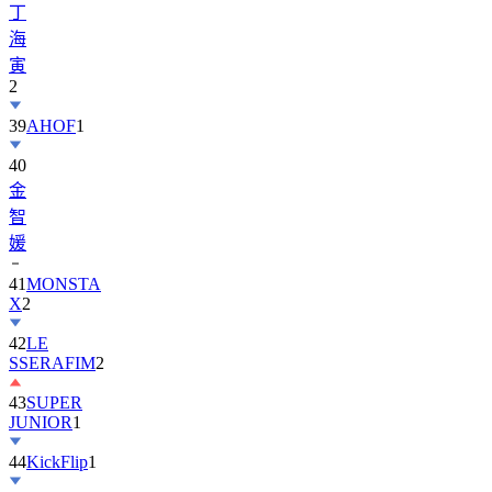
丁
海
寅
2
39
AHOF
1
40
金
智
媛
41
MONSTA
X
2
42
LE
SSERAFIM
2
43
SUPER
JUNIOR
1
44
KickFlip
1