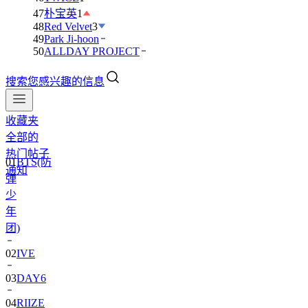
47
朴宝英
1
48
Red Velvet
3
49
Park Ji-hoon
50
ALLDAY PROJECT
搜索您感兴趣的信息
收藏夹
全部的
热门帖子
01
BTS(防
通知
弹
少
年
团)
02
IVE
03
DAY6
04
RIIZE