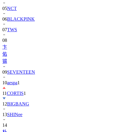
05
NCT
06
BLACKPINK
07
TWS
08
卞
佑
锡
09
SEVENTEEN
10
aespa
1
11
CORTIS
1
12
BIGBANG
13
SHINee
14
朴