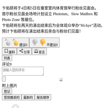
卞佑硕将于4日和5日在蚕室室内体育馆举行粉丝见面会。
首尔粉丝见面会场地计划设立 Photoism、Slow Mailbox 和
Photo Zone 等展位。
卞佑硕将在两天的演出结束后为全体观众举办“Hi-bye”活动。
预计卞佑硕将在演出结束后亲自与粉丝们见面！
建议
0
不建议
0
废料
分享
宣言
列表
评论
9
附上图片
登记
受到推崇的
最新的
报名顺序