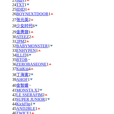
23
Suzy
1
24
TXT
1
25
IDID
1
26
BOYNEXTDOOR
1
27
张元英
2
28
少女时代
6
29
金惠奫
1
30
ATEEZ
2
31
2PM
2
32
BABYMONSTER
1
33
ENHYPEN
1
34
ILLIT
6
35
BTOB
36
ZEROBASEONE
1
37
KiiiKiii
4
38
丁海寅
2
39
AHOF
1
40
金智媛
41
MONSTA X
2
42
LE SSERAFIM
2
43
SUPER JUNIOR
1
44
KickFlip
1
45
AND2BLE
1
46
TWICE
1