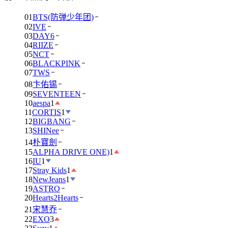
01
BTS(防弹少年团)
02
IVE
03
DAY6
04
RIIZE
05
NCT
06
BLACKPINK
07
TWS
08
卞佑锡
09
SEVENTEEN
10
aespa
1
11
CORTIS
1
12
BIGBANG
13
SHINee
14
朴寶劍
15
ALPHA DRIVE ONE)
1
16
IU
1
17
Stray Kids
1
18
NewJeans
1
19
ASTRO
20
Hearts2Hearts
21
宋慧乔
22
EXO
3