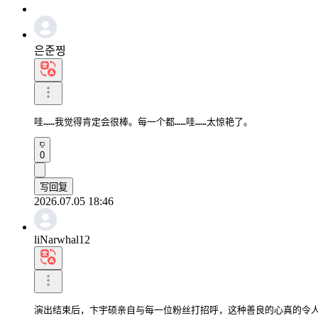
은준찡
哇……我​​觉得肯定会很棒。每一个都……哇……太惊艳了。
0
写回复
2026.07.05 18:46
liNarwhal12
演出结束后，卞宇硕亲自与每一位粉丝打招呼，这种善良的心真的令