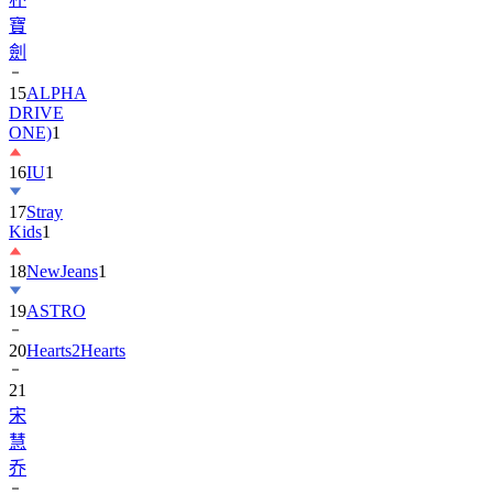
寶
劍
15
ALPHA
DRIVE
ONE)
1
16
IU
1
17
Stray
Kids
1
18
NewJeans
1
19
ASTRO
20
Hearts2Hearts
21
宋
慧
乔