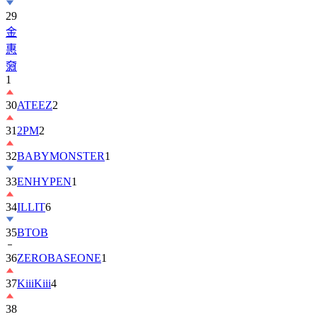
29
金
惠
奫
1
30
ATEEZ
2
31
2PM
2
32
BABYMONSTER
1
33
ENHYPEN
1
34
ILLIT
6
35
BTOB
36
ZEROBASEONE
1
37
KiiiKiii
4
38