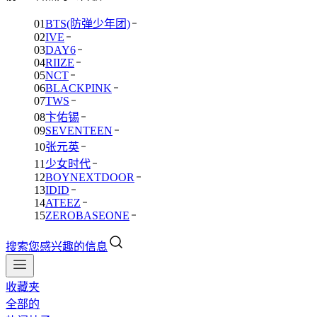
01
BTS(防弹少年团)
02
IVE
03
DAY6
04
RIIZE
05
NCT
06
BLACKPINK
07
TWS
08
卞佑锡
09
SEVENTEEN
10
张元英
11
少女时代
12
BOYNEXTDOOR
13
IDID
14
ATEEZ
15
ZEROBASEONE
搜索您感兴趣的信息
收藏夹
全部的