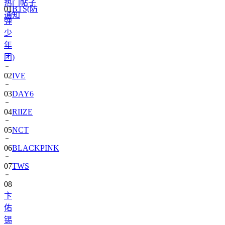
热门帖子
01
BTS(防
通知
弹
少
年
团)
02
IVE
03
DAY6
04
RIIZE
05
NCT
06
BLACKPINK
07
TWS
08
卞
佑
锡