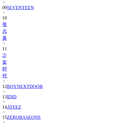
09
SEVENTEEN
10
张
元
英
11
少
女
时
代
12
BOYNEXTDOOR
13
IDID
14
ATEEZ
15
ZEROBASEONE