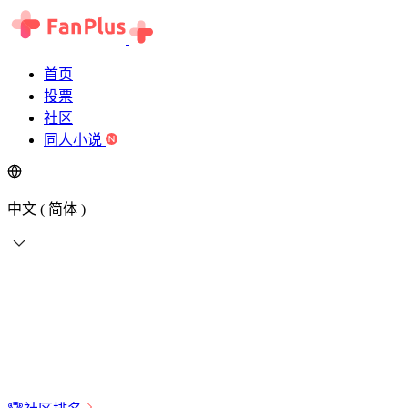
首页
投票
社区
同人小说
中文 ( 简体 )