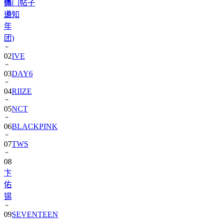
热门帖子
弹
通知
少
年
团)
02
IVE
03
DAY6
04
RIIZE
05
NCT
06
BLACKPINK
07
TWS
08
卞
佑
锡
09
SEVENTEEN