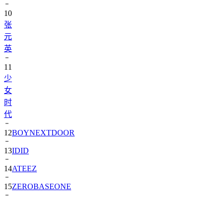
10
张
元
英
11
少
女
时
代
12
BOYNEXTDOOR
13
IDID
14
ATEEZ
15
ZEROBASEONE