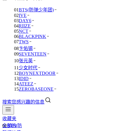
01
BTS(防弹少年团)
02
IVE
03
DAY6
04
RIIZE
05
NCT
06
BLACKPINK
07
TWS
08
卞佑锡
09
SEVENTEEN
10
张元英
11
少女时代
12
BOYNEXTDOOR
13
IDID
14
ATEEZ
15
ZEROBASEONE
搜索您感兴趣的信息
收藏夹
全部的
01
BTS(防