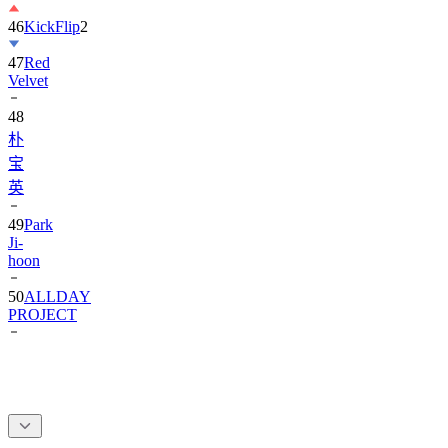
46
KickFlip
2
47
Red
Velvet
48
朴
宝
英
49
Park
Ji-
hoon
50
ALLDAY
PROJECT