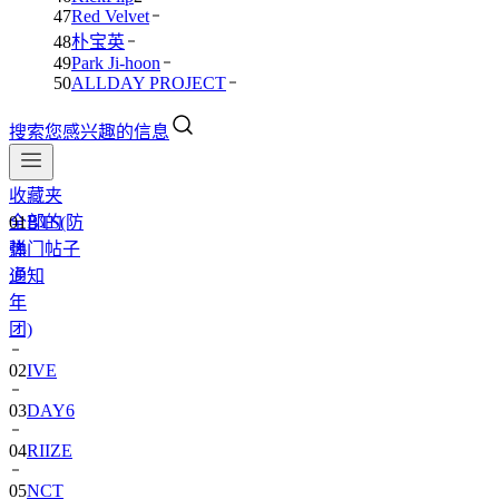
47
Red Velvet
48
朴宝英
49
Park Ji-hoon
50
ALLDAY PROJECT
搜索您感兴趣的信息
收藏夹
全部的
01
BTS(防
热门帖子
弹
通知
少
年
团)
02
IVE
03
DAY6
04
RIIZE
05
NCT