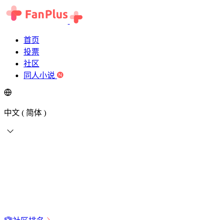
首页
投票
社区
同人小说
中文 ( 简体 )