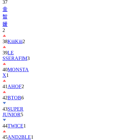
37
金
智
媛
2
38
KiiiKiii
2
39
LE
SSERAFIM
3
40
MONSTA
X
1
41
AHOF
2
42
BTOB
6
43
SUPER
JUNIOR
5
44
TWICE
1
45
AND2BLE
1