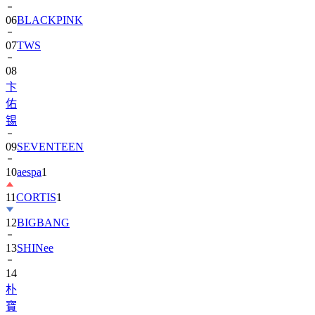
06
BLACKPINK
07
TWS
08
卞
佑
锡
09
SEVENTEEN
10
aespa
1
11
CORTIS
1
12
BIGBANG
13
SHINee
14
朴
寶