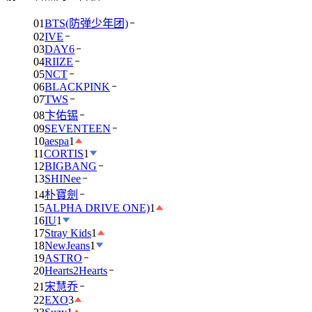
01
BTS(防弹少年团)
02
IVE
03
DAY6
04
RIIZE
05
NCT
06
BLACKPINK
07
TWS
08
卞佑锡
09
SEVENTEEN
10
aespa
1
11
CORTIS
1
12
BIGBANG
13
SHINee
14
朴寶劍
15
ALPHA DRIVE ONE)
1
16
IU
1
17
Stray Kids
1
18
NewJeans
1
19
ASTRO
20
Hearts2Hearts
21
宋慧乔
22
EXO
3