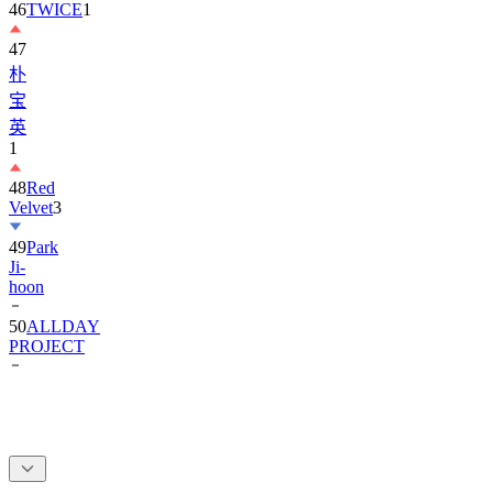
46
TWICE
1
47
朴
宝
英
1
48
Red
Velvet
3
49
Park
Ji-
hoon
50
ALLDAY
PROJECT