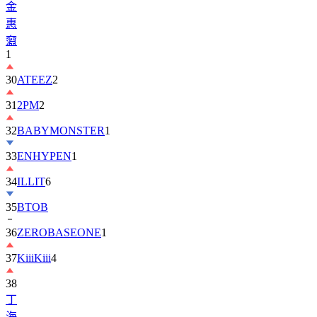
金
惠
奫
1
30
ATEEZ
2
31
2PM
2
32
BABYMONSTER
1
33
ENHYPEN
1
34
ILLIT
6
35
BTOB
36
ZEROBASEONE
1
37
KiiiKiii
4
38
丁
海