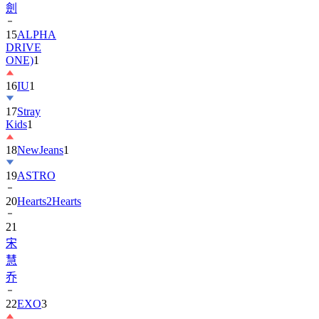
劍
15
ALPHA
DRIVE
ONE)
1
16
IU
1
17
Stray
Kids
1
18
NewJeans
1
19
ASTRO
20
Hearts2Hearts
21
宋
慧
乔
22
EXO
3