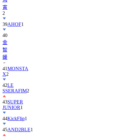
寅
2
39
AHOF
1
40
金
智
媛
41
MONSTA
X
2
42
LE
SSERAFIM
2
43
SUPER
JUNIOR
1
44
KickFlip
1
45
AND2BLE
1