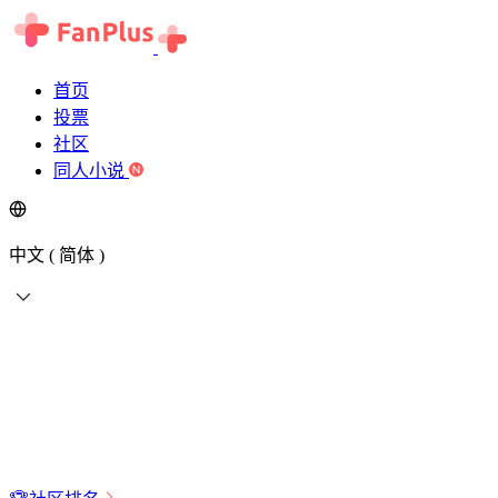
首页
投票
社区
同人小说
中文 ( 简体 )