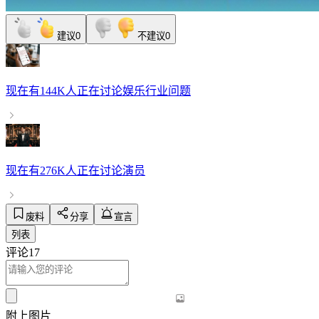
建议
0
不建议
0
现在有
144K人
正在讨论
娱乐行业问题
现在有
276K人
正在讨论
演员
废料
分享
宣言
列表
评论
17
附上图片