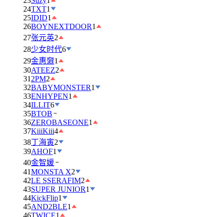
23
Suzy
1
24
TXT
1
25
IDID
1
26
BOYNEXTDOOR
1
27
张元英
2
28
少女时代
6
29
金惠奫
1
30
ATEEZ
2
31
2PM
2
32
BABYMONSTER
1
33
ENHYPEN
1
34
ILLIT
6
35
BTOB
36
ZEROBASEONE
1
37
KiiiKiii
4
38
丁海寅
2
39
AHOF
1
40
金智媛
41
MONSTA X
2
42
LE SSERAFIM
2
43
SUPER JUNIOR
1
44
KickFlip
1
45
AND2BLE
1
46
TWICE
1