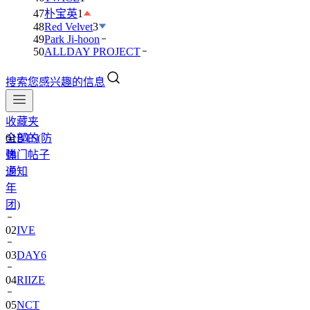
47
朴宝英
1
48
Red Velvet
3
49
Park Ji-hoon
50
ALLDAY PROJECT
搜索您感兴趣的信息
收藏夹
全部的
01
BTS(防
热门帖子
弹
通知
少
年
团)
02
IVE
03
DAY6
04
RIIZE
05
NCT