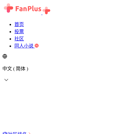
首页
投票
社区
同人小说
中文 ( 简体 )