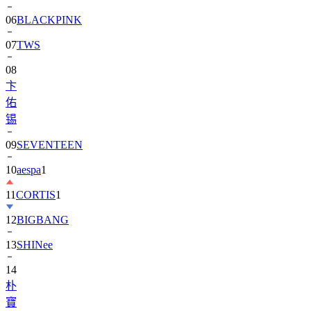
06
BLACKPINK
07
TWS
08
卞
佑
锡
09
SEVENTEEN
10
aespa
1
11
CORTIS
1
12
BIGBANG
13
SHINee
14
朴
寶