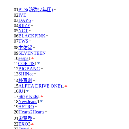
01
BTS(防弹少年团)
02
IVE
03
DAY6
04
RIIZE
05
NCT
06
BLACKPINK
07
TWS
08
卞佑锡
09
SEVENTEEN
10
aespa
1
11
CORTIS
1
12
BIGBANG
13
SHINee
14
朴寶劍
15
ALPHA DRIVE ONE)
1
16
IU
1
17
Stray Kids
1
18
NewJeans
1
19
ASTRO
20
Hearts2Hearts
21
宋慧乔
22
EXO
3