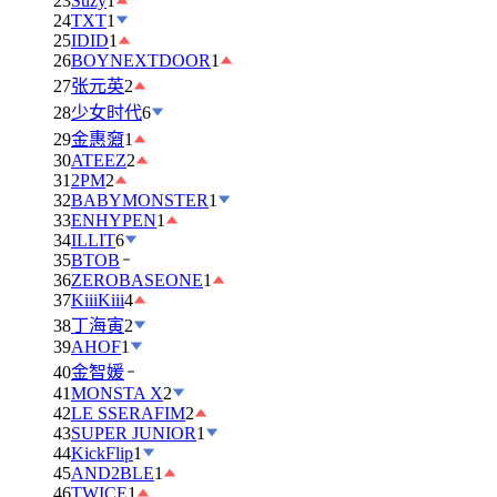
23
Suzy
1
24
TXT
1
25
IDID
1
26
BOYNEXTDOOR
1
27
张元英
2
28
少女时代
6
29
金惠奫
1
30
ATEEZ
2
31
2PM
2
32
BABYMONSTER
1
33
ENHYPEN
1
34
ILLIT
6
35
BTOB
36
ZEROBASEONE
1
37
KiiiKiii
4
38
丁海寅
2
39
AHOF
1
40
金智媛
41
MONSTA X
2
42
LE SSERAFIM
2
43
SUPER JUNIOR
1
44
KickFlip
1
45
AND2BLE
1
46
TWICE
1