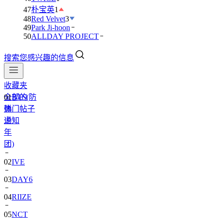
47
朴宝英
1
48
Red Velvet
3
49
Park Ji-hoon
50
ALLDAY PROJECT
搜索您感兴趣的信息
收藏夹
全部的
01
BTS(防
热门帖子
弹
通知
少
年
团)
02
IVE
03
DAY6
04
RIIZE
05
NCT