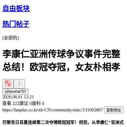
自由板块
热门帖子
[
全部的
]
李康仁亚洲传球争议事件完整
总结！欧冠夺冠，女友朴相孝
sjNarwhal707
2026.06.01 12:21
查看
222
建议
0
废料
0
https://fanplus.co.kr/zh-CN/community/misc/131002867
复制地址
巴黎圣日耳曼连续第二次夺得欧冠冠军！然而，从李康仁“亚洲式