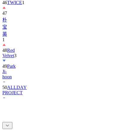
46
TWICE
1
47
朴
宝
英
1
48
Red
Velvet
3
49
Park
Ji-
hoon
50
ALLDAY
PROJECT