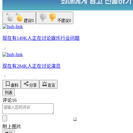
建议
0
不建议
0
现在有
149K人
正在讨论
娱乐行业问题
现在有
284K人
正在讨论
演员
废料
分享
宣言
列表
评论
16
附上图片