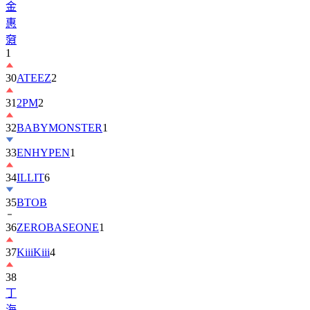
金
惠
奫
1
30
ATEEZ
2
31
2PM
2
32
BABYMONSTER
1
33
ENHYPEN
1
34
ILLIT
6
35
BTOB
36
ZEROBASEONE
1
37
KiiiKiii
4
38
丁
海