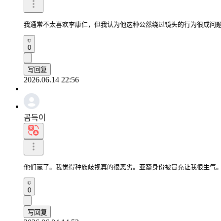
我通常不太喜欢李康仁，但我认为他这种公然绕过镜头的行为很成问
0
写回复
2026.06.14 22:56
곰득이
他们赢了。我觉得种族歧视真的很恶劣。亚裔身份被冒充让我很生气
0
写回复