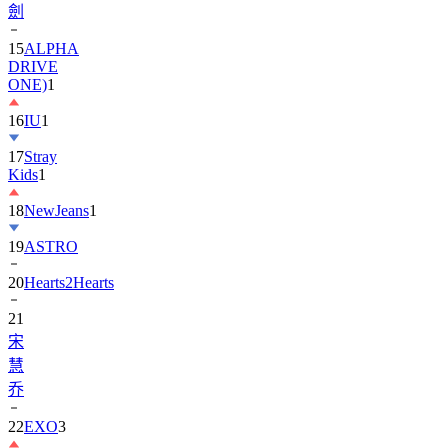
劍
15
ALPHA
DRIVE
ONE)
1
16
IU
1
17
Stray
Kids
1
18
NewJeans
1
19
ASTRO
20
Hearts2Hearts
21
宋
慧
乔
22
EXO
3