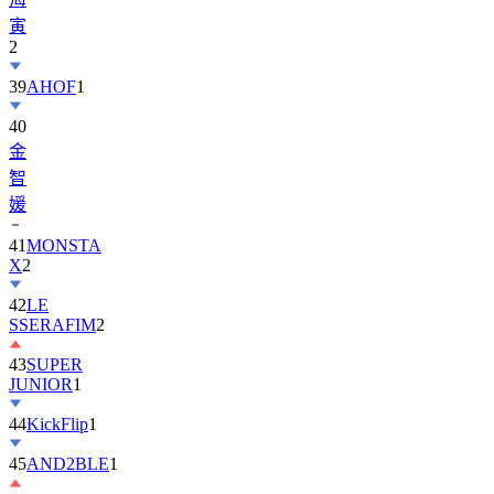
寅
2
39
AHOF
1
40
金
智
媛
41
MONSTA
X
2
42
LE
SSERAFIM
2
43
SUPER
JUNIOR
1
44
KickFlip
1
45
AND2BLE
1