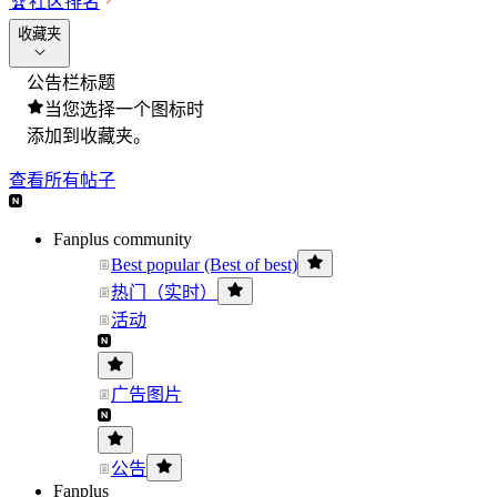
🏆
社区排名
收藏夹
公告栏标题
当您选择一个图标时
添加到收藏夹。
查看所有帖子
Fanplus community
Best popular (Best of best)
热门（实时）
活动
广告图片
公告
Fanplus