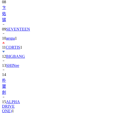
佑
锡
09
SEVENTEEN
10
aespa
1
11
CORTIS
1
12
BIGBANG
13
SHINee
14
朴
寶
劍
15
ALPHA
DRIVE
ONE)
1
16
IU
1