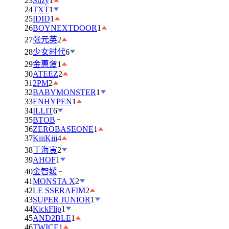
23
Suzy
1
24
TXT
1
25
IDID
1
26
BOYNEXTDOOR
1
27
张元英
2
28
少女时代
6
29
金惠奫
1
30
ATEEZ
2
31
2PM
2
32
BABYMONSTER
1
33
ENHYPEN
1
34
ILLIT
6
35
BTOB
36
ZEROBASEONE
1
37
KiiiKiii
4
38
丁海寅
2
39
AHOF
1
40
金智媛
41
MONSTA X
2
42
LE SSERAFIM
2
43
SUPER JUNIOR
1
44
KickFlip
1
45
AND2BLE
1
46
TWICE
1