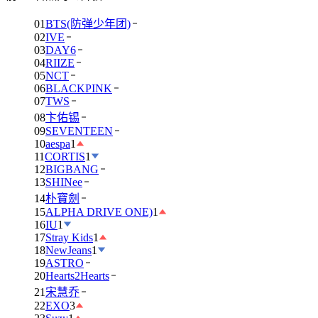
01
BTS(防弹少年团)
02
IVE
03
DAY6
04
RIIZE
05
NCT
06
BLACKPINK
07
TWS
08
卞佑锡
09
SEVENTEEN
10
aespa
1
11
CORTIS
1
12
BIGBANG
13
SHINee
14
朴寶劍
15
ALPHA DRIVE ONE)
1
16
IU
1
17
Stray Kids
1
18
NewJeans
1
19
ASTRO
20
Hearts2Hearts
21
宋慧乔
22
EXO
3