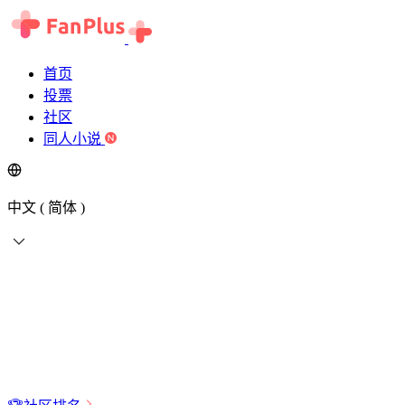
首页
投票
社区
同人小说
中文 ( 简体 )