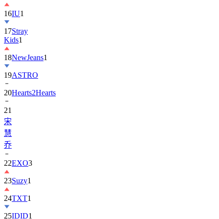
17
Stray
Kids
1
18
NewJeans
1
19
ASTRO
20
Hearts2Hearts
21
宋
慧
乔
22
EXO
3
23
Suzy
1
24
TXT
1
25
IDID
1
26
BOYNEXTDOOR
1