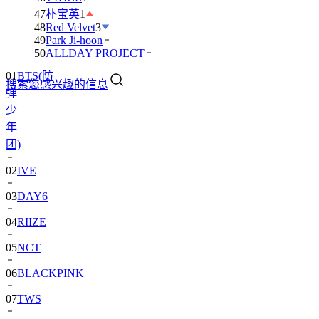
47
朴宝英
1
48
Red Velvet
3
49
Park Ji-hoon
01
BTS(防
50
ALLDAY PROJECT
弹
搜索您感兴趣的信息
少
年
团)
02
IVE
03
DAY6
04
RIIZE
05
NCT
06
BLACKPINK
07
TWS
08
卞