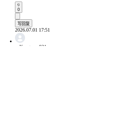
0
写回复
2026.07.01 17:51
soKangaroo921
你把苍蝇拍控制住了。

你拿着苍蝇拍的样子真可爱。
0
写回复
2026.07.01 17:48