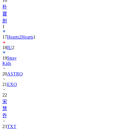
寶
劍
1
17
Hearts2Hearts
1
18
IU
2
19
Stray
Kids
20
ASTRO
21
EXO
22
宋
慧
乔
23
TXT
24
Suzy