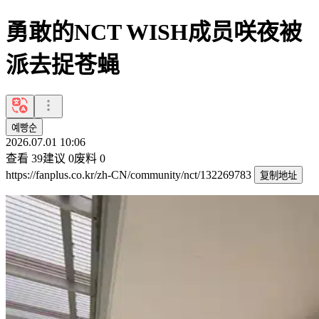
勇敢的NCT WISH成员咲夜被
派去捉苍蝇
예빵순
2026.07.01 10:06
查看
39
建议
0
废料
0
https://fanplus.co.kr/zh-CN/community/nct/132269783
复制地址