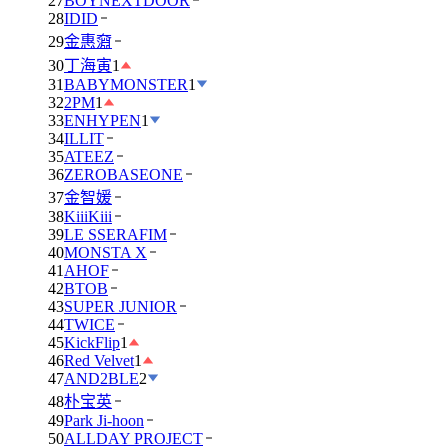
27
BOYNEXTDOOR
28
IDID
29
金惠奫
30
丁海寅
1
31
BABYMONSTER
1
32
2PM
1
33
ENHYPEN
1
34
ILLIT
35
ATEEZ
36
ZEROBASEONE
37
金智媛
38
KiiiKiii
39
LE SSERAFIM
40
MONSTA X
41
AHOF
42
BTOB
43
SUPER JUNIOR
44
TWICE
45
KickFlip
1
46
Red Velvet
1
47
AND2BLE
2
48
朴宝英
49
Park Ji-hoon
50
ALLDAY PROJECT