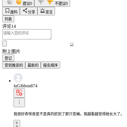
建议
0
不建议
0
废料
分享
宣言
列表
评论
14
附上图片
登记
受到推崇的
最新的
报名顺序
luGibbon874
我很好奇咲夜是不是真的抓到了那只苍蝇。我越看越觉得她长大了。