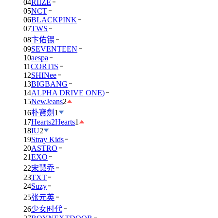
04
RIIZE
05
NCT
06
BLACKPINK
07
TWS
08
卞佑锡
09
SEVENTEEN
10
aespa
11
CORTIS
12
SHINee
13
BIGBANG
14
ALPHA DRIVE ONE)
15
NewJeans
2
16
朴寶劍
1
17
Hearts2Hearts
1
18
IU
2
19
Stray Kids
20
ASTRO
21
EXO
22
宋慧乔
23
TXT
24
Suzy
25
张元英
26
少女时代