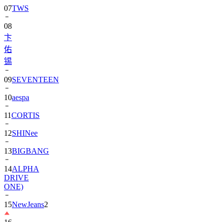
08
卞
佑
锡
09
SEVENTEEN
10
aespa
11
CORTIS
12
SHINee
13
BIGBANG
14
ALPHA
DRIVE
ONE)
15
NewJeans
2
16
朴