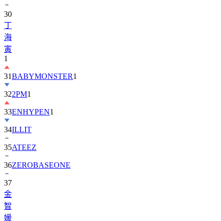
丁
海
寅
1
31
BABYMONSTER
1
32
2PM
1
33
ENHYPEN
1
34
ILLIT
35
ATEEZ
36
ZEROBASEONE
37
金
智
媛
38
KiiiKiii