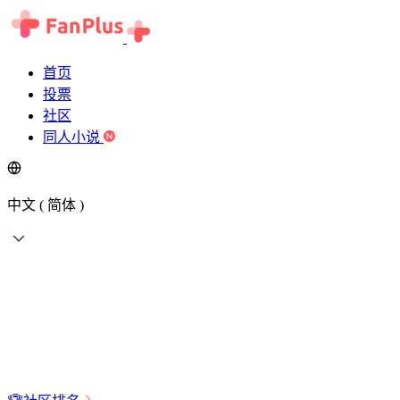
首页
投票
社区
同人小说
中文 ( 简体 )