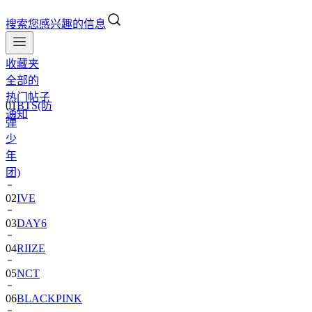
搜索您感兴趣的信息
收藏夹
全部的
01
BTS(防
热门帖子
弹
通知
少
年
团)
02
IVE
03
DAY6
04
RIIZE
05
NCT
06
BLACKPINK
07
TWS