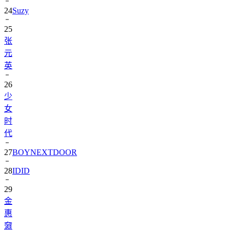
25
张
元
英
26
少
女
时
代
27
BOYNEXTDOOR
28
IDID
29
金
惠
奫
30