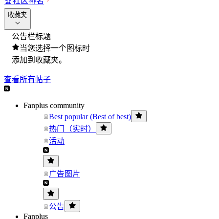
🏆
社区排名
收藏夹
公告栏标题
当您选择一个图标时
添加到收藏夹。
查看所有帖子
Fanplus community
Best popular (Best of best)
热门（实时）
活动
广告图片
公告
Fanplus