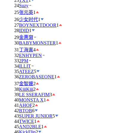
23
TXT
1
24
Suzy
25
张元英
1
26
少女时代
1
27
BOYNEXTDOOR
1
28
IDID
1
29
金惠奫
30
BABYMONSTER
1
31
丁海寅
4
32
ENHYPEN
33
2PM
34
ILLIT
35
ATEEZ
5
36
ZEROBASEONE
1
37
金智媛
2
38
KiiiKiii
2
39
LE SSERAFIM
3
40
MONSTA X
1
41
AHOF
2
42
BTOB
6
43
SUPER JUNIOR
5
44
TWICE
1
45
AND2BLE
1
46
KickFlip
2