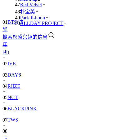
47
Red Velvet
48
朴宝英
49
Park Ji-hoon
01
BTS(防
50
ALLDAY PROJECT
弹
搜索您感兴趣的信息
少
年
团)
02
IVE
03
DAY6
04
RIIZE
05
NCT
06
BLACKPINK
07
TWS
08
卞