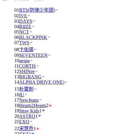
01
BTS(防弹少年团)
02
IVE
03
DAY6
04
RIIZE
05
NCT
06
BLACKPINK
07
TWS
08
卞佑锡
09
SEVENTEEN
10
aespa
11
CORTIS
12
SHINee
13
BIGBANG
14
ALPHA DRIVE ONE)
15
朴寶劍
16
IU
17
NewJeans
18
Hearts2Hearts
2
19
Stray Kids
1
20
ASTRO
1
21
EXO
22
宋慧乔
1