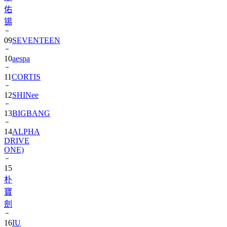
佑
锡
09
SEVENTEEN
10
aespa
11
CORTIS
12
SHINee
13
BIGBANG
14
ALPHA
DRIVE
ONE)
15
朴
寶
劍
16
IU