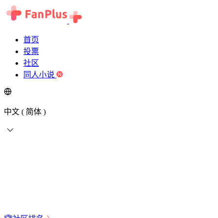
首页
投票
社区
同人小说
中文 ( 简体 )