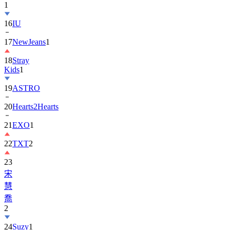
16
IU
17
NewJeans
1
18
Stray
Kids
1
19
ASTRO
20
Hearts2Hearts
21
EXO
1
22
TXT
2
23
宋
慧
喬
2
24
Suzy
1
25