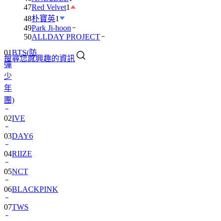
47
Red Velvet
1
48
朴寶英
1
49
Park Ji-hoon
01
BTS(防
50
ALLDAY PROJECT
彈
搜尋您感興趣的資訊
少
年
團)
02
IVE
03
DAY6
04
RIIZE
05
NCT
06
BLACKPINK
07
TWS
08
卞