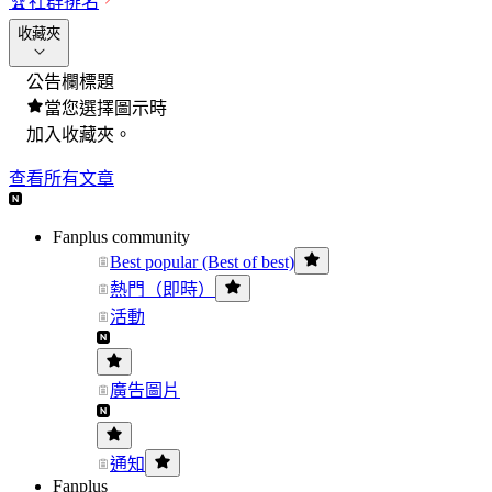
🏆
社群排名
收藏夾
公告欄標題
當您選擇圖示時
加入收藏夾。
查看所有文章
Fanplus community
Best popular (Best of best)
熱門（即時）
活動
廣告圖片
通知
Fanplus