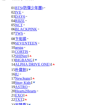
01
BTS(防彈少年團)
02
IVE
03
DAY6
04
RIIZE
05
NCT
06
BLACKPINK
07
TWS
08
卞佑锡
09
SEVENTEEN
10
aespa
11
CORTIS
12
SHINee
1
13
BIGBANG
1
14
ALPHA DRIVE ONE)
1
15
朴寶劍
1
16
IU
17
NewJeans
1
18
Stray Kids
1
19
ASTRO
20
Hearts2Hearts
21
EXO
1
22
TXT
2
23
宋慧喬
2