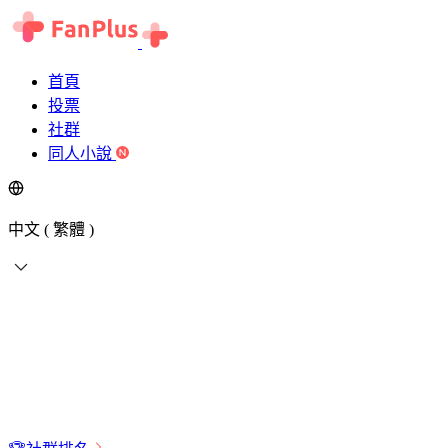
首頁
投票
社群
同人小說
中文 ( 繁體 )