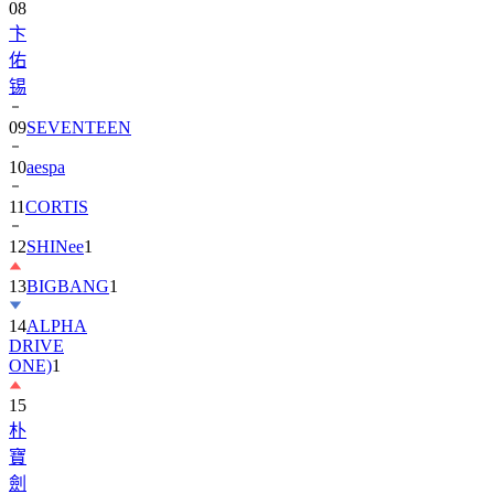
佑
锡
09
SEVENTEEN
10
aespa
11
CORTIS
12
SHINee
1
13
BIGBANG
1
14
ALPHA
DRIVE
ONE)
1
15
朴
寶
劍
1