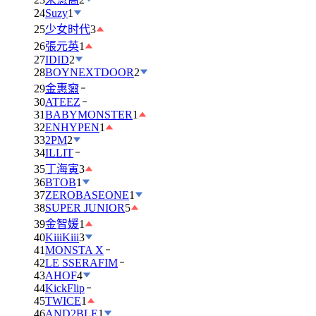
24
Suzy
1
25
少女时代
3
26
張元英
1
27
IDID
2
28
BOYNEXTDOOR
2
29
金惠奫
30
ATEEZ
31
BABYMONSTER
1
32
ENHYPEN
1
33
2PM
2
34
ILLIT
35
丁海寅
3
36
BTOB
1
37
ZEROBASEONE
1
38
SUPER JUNIOR
5
39
金智媛
1
40
KiiiKiii
3
41
MONSTA X
42
LE SSERAFIM
43
AHOF
4
44
KickFlip
45
TWICE
1
46
AND2BLE
1