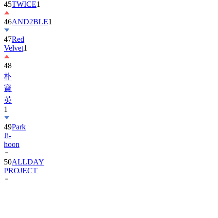
46
AND2BLE
1
47
Red
Velvet
1
48
朴
寶
英
1
49
Park
Ji-
hoon
50
ALLDAY
PROJECT