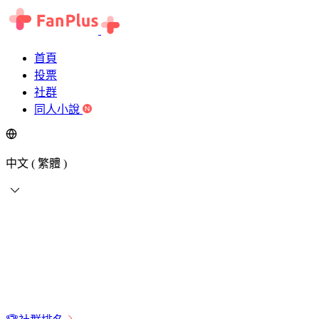
首頁
投票
社群
同人小說
中文 ( 繁體 )