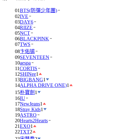
01
BTS(防彈少年團)
02
IVE
03
DAY6
04
RIIZE
05
NCT
06
BLACKPINK
07
TWS
08
卞佑锡
09
SEVENTEEN
10
aespa
11
CORTIS
12
SHINee
1
13
BIGBANG
1
14
ALPHA DRIVE ONE)
1
15
朴寶劍
1
16
IU
17
NewJeans
1
18
Stray Kids
1
19
ASTRO
20
Hearts2Hearts
21
EXO
1
22
TXT
2
23
宋慧喬
2