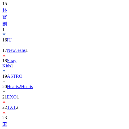
寶
劍
1
16
IU
17
NewJeans
1
18
Stray
Kids
1
19
ASTRO
20
Hearts2Hearts
21
EXO
1
22
TXT
2
23
宋
慧
喬