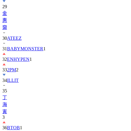
金
惠
奫
30
ATEEZ
31
BABYMONSTER
1
32
ENHYPEN
1
33
2PM
2
34
ILLIT
35
丁
海
寅
3
36
BTOB
1
37
ZEROBASEONE
1