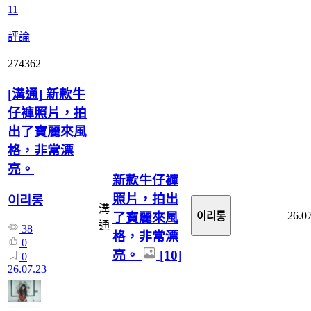
11
評論
274362
[
溝通
]
新款牛
仔褲照片，拍
出了寶麗來風
格，非常漂
亮。
新款牛仔褲
照片，拍出
이리롱
溝
26.0
了寶麗來風
이리롱
通
38
格，非常漂
0
亮。
[10]
0
26.07.23