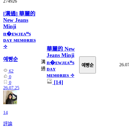
274926
[
溝通
]
華麗的
New Jeans
Minji
n�ᴇᴡᴊᴇᴀᴴs
ᴅᴀʏ ᴍᴇᴍᴏʀɪᴇs
⟢
華麗的 New
Jeans Minji
예빵순
n�ᴇᴡᴊᴇᴀᴴs
溝
26.0
예빵순
ᴅᴀʏ
通
62
ᴍᴇᴍᴏʀɪᴇs ⟢
0
[14]
0
26.07.25
14
評論