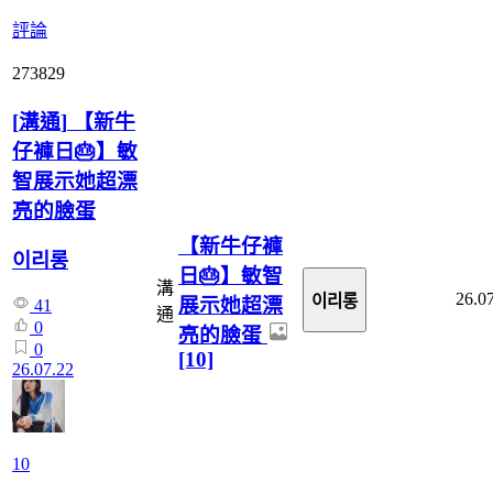
評論
273829
[
溝通
]
【新牛
仔褲日🎂】敏
智展示她超漂
亮的臉蛋
【新牛仔褲
이리롱
日🎂】敏智
溝
26.0
이리롱
展示她超漂
41
通
0
亮的臉蛋
0
[10]
26.07.22
10