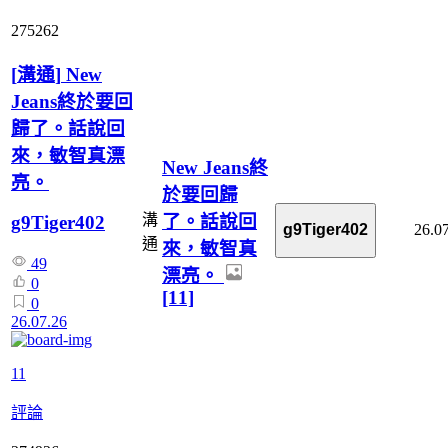
275262
[
溝通
]
New
Jeans終於要回
歸了。話說回
來，敏智真漂
New Jeans終
亮。
於要回歸
了。話說回
溝
g9Tiger402
26.0
g9Tiger402
通
來，敏智真
49
漂亮。
0
[11]
0
26.07.26
11
評論