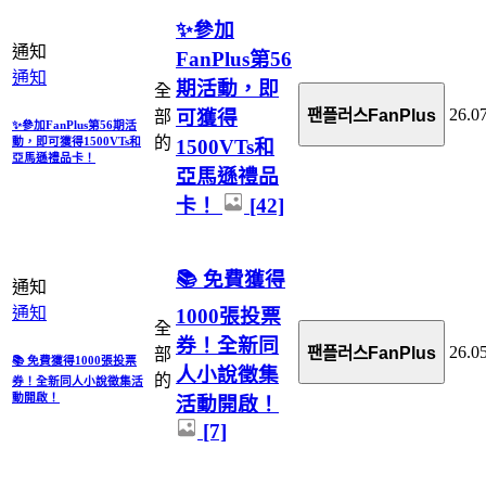
✨參加
通知
FanPlus第56
通知
期活動，即
全
26.0
可獲得
팬플러스FanPlus
部
✨參加FanPlus第56期活
的
動，即可獲得1500VTs和
1500VTs和
亞馬遜禮品卡！
亞馬遜禮品
卡！
[42]
📚 免費獲得
通知
通知
1000張投票
全
券！全新同
26.0
팬플러스FanPlus
部
📚 免費獲得1000張投票
人小說徵集
的
券！全新同人小說徵集活
動開啟！
活動開啟！
[7]