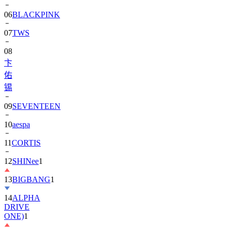
07
TWS
08
卞
佑
锡
09
SEVENTEEN
10
aespa
11
CORTIS
12
SHINee
1
13
BIGBANG
1
14
ALPHA
DRIVE
ONE)
1
15
朴