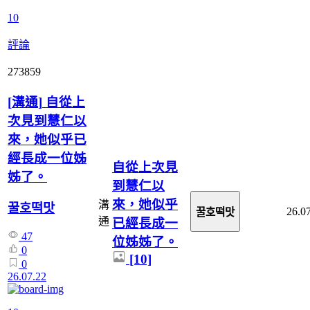
10
評論
273859
[
溝通
]
自從上
次見到慧仁以
來，她似乎已
經長成一位姊
自從上次見
姊了。
到慧仁以
來，她似乎
溝
꿀호떡맛
26.0
꿀호떡맛
通
已經長成一
47
位姊姊了。
0
[10]
0
26.07.22