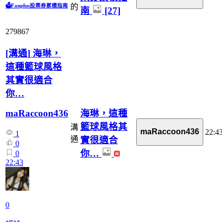
🗳️Fanplus投票券累積指南
的
南
[27]
279867
[
溝通
]
海琳，
這種籃球風格
其實很適合
你…
海琳，這種
maRaccoon436
籃球風格其
溝
maRaccoon436
22:4
1
實很適合
通
0
你…
0
22:43
0