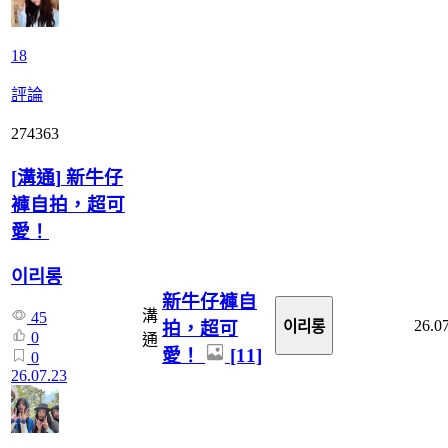
18
評論
274363
[
溝通
]
新牛仔
褲自拍，超可
愛！
이리롱
新牛仔褲自
溝
45
26.0
拍，超可
이리롱
0
通
愛！
[11]
0
26.07.23