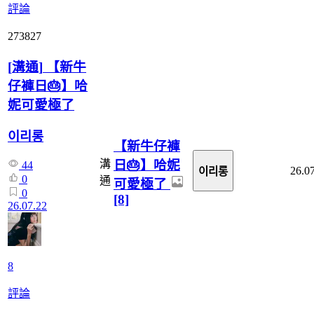
評論
273827
[
溝通
]
【新牛
仔褲日🎂】哈
妮可愛極了
이리롱
【新牛仔褲
日🎂】哈妮
溝
44
26.0
이리롱
0
通
可愛極了
0
[8]
26.07.22
8
評論