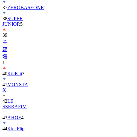
38
SUPER
JUNIOR
5
39
金
智
媛
1
40
KiiiKiii
3
41
MONSTA
X
42
LE
SSERAFIM
43
AHOF
4
44
KickFlip
45
TWICE
1