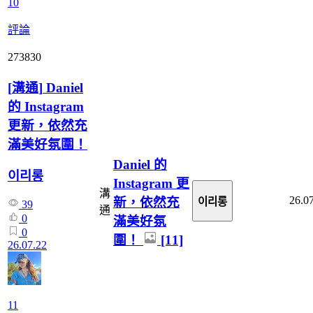
10
評論
273830
[
溝通
]
Daniel
的 Instagram
更新，依然充
滿美好氛圍！
Daniel 的
이리롱
Instagram 更
溝
26.0
新，依然充
이리롱
39
通
0
滿美好氛
0
圍！
[11]
26.07.22
11