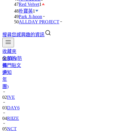
47
Red Velvet
1
48
朴寶英
1
49
Park Ji-hoon
50
ALLDAY PROJECT
搜尋您感興趣的資訊
01
BTS(防
收藏夾
彈
全部的
少
熱門貼文
年
通知
團)
02
IVE
03
DAY6
04
RIIZE
05
NCT
06
BLACKPINK