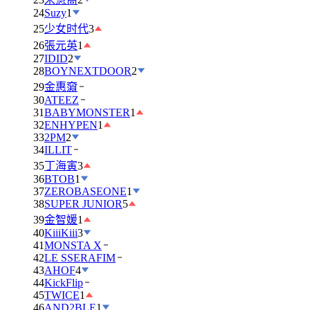
24
Suzy
1
25
少女时代
3
26
張元英
1
27
IDID
2
28
BOYNEXTDOOR
2
29
金惠奫
30
ATEEZ
31
BABYMONSTER
1
32
ENHYPEN
1
33
2PM
2
34
ILLIT
35
丁海寅
3
36
BTOB
1
37
ZEROBASEONE
1
38
SUPER JUNIOR
5
39
金智媛
1
40
KiiiKiii
3
41
MONSTA X
42
LE SSERAFIM
43
AHOF
4
44
KickFlip
45
TWICE
1
46
AND2BLE
1