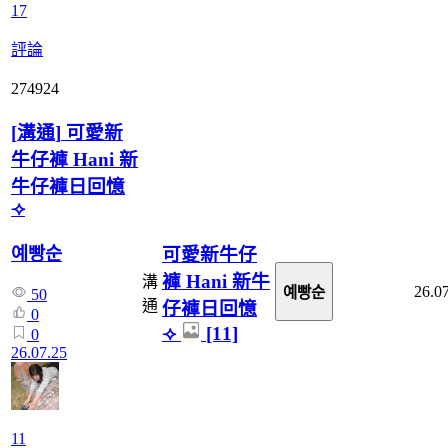
17
評論
274924
[
溝通
]
可愛新
牛仔褲 Hani 新
牛仔褲日回憶
⟢
예빵순
可愛新牛仔
褲 Hani 新牛
溝
26.0
예빵순
50
通
仔褲日回憶
0
⟢
[11]
0
26.07.25
11