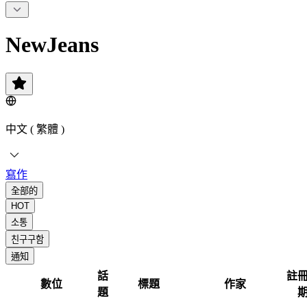
NewJeans
中文 ( 繁體 )
寫作
全部的
HOT
소통
친구구함
通知
話
註
數位
標題
作家
題