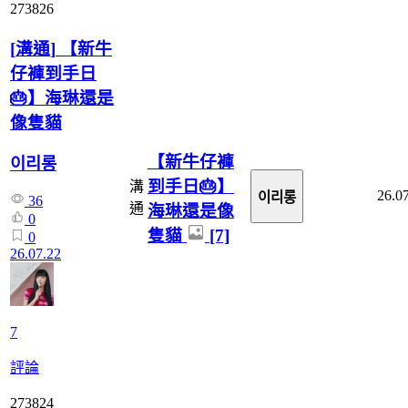
273826
[
溝通
]
【新牛
仔褲到手日
🎂】海琳還是
像隻貓
【新牛仔褲
이리롱
到手日🎂】
溝
26.0
이리롱
36
通
海琳還是像
0
隻貓
[7]
0
26.07.22
7
評論
273824