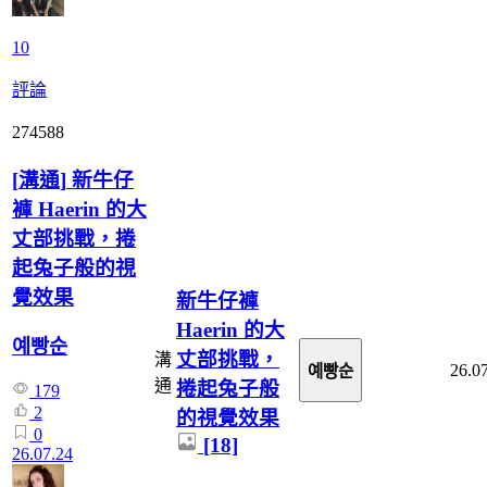
10
評論
274588
[
溝通
]
新牛仔
褲 Haerin 的大
丈部挑戰，捲
起兔子般的視
覺效果
新牛仔褲
Haerin 的大
예빵순
丈部挑戰，
溝
26.0
예빵순
通
捲起兔子般
179
2
的視覺效果
0
[18]
26.07.24