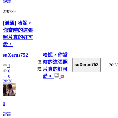
評論
279789
[
溝通
]
哈妮，
你當時的這張
照片真的好可
愛。
哈妮，你當
suXerus752
時的這張照
溝
suXerus752
20:3
1
片真的好可
通
0
愛。
0
20:38
0
評論