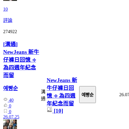
10
評論
274922
[
溝通
]
NewJeans 新牛
仔褲日回憶 ⟢
為四週年紀念
而留
NewJeans 新
牛仔褲日回
예빵순
溝
26.0
예빵순
憶 ⟢ 為四週
通
40
年紀念而留
0
[10]
0
26.07.25