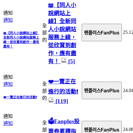
📖【同人小
說網站上
通知
通知
線】全新同
全
人小說網站
25.1
部
팬플러스FanPlus
📖【同人小說網站上線】
服務上線，
全新同人小說網站服務上
的
線，從欣賞到創作，應有
從欣賞到創
盡有！
作，應有盡
有！
[5]
通知
❤️一覽正在
全
通知
24.0
팬플러스FanPlus
進行的活動❗
部
❤️一覽正在進行的活動❗
的
[119]
通知
🗳️Fanplus投
全
通知
24.0
部
팬플러스FanPlus
票券累積指