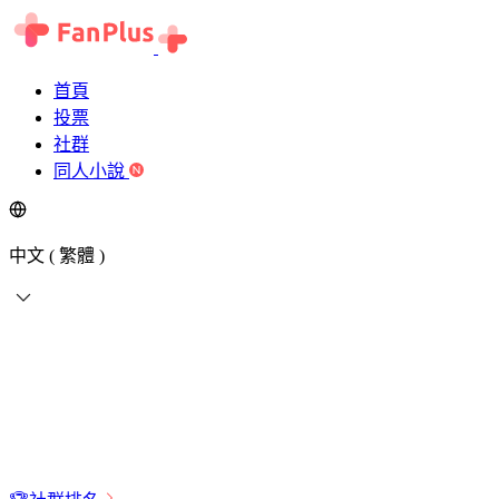
首頁
投票
社群
同人小說
中文 ( 繁體 )