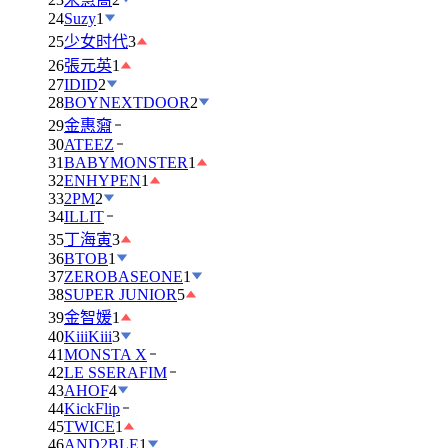
24
Suzy
1
25
少女时代
3
26
張元英
1
27
IDID
2
28
BOYNEXTDOOR
2
29
金惠奫
30
ATEEZ
31
BABYMONSTER
1
32
ENHYPEN
1
33
2PM
2
34
ILLIT
35
丁海寅
3
36
BTOB
1
37
ZEROBASEONE
1
38
SUPER JUNIOR
5
39
金智媛
1
40
KiiiKiii
3
41
MONSTA X
42
LE SSERAFIM
43
AHOF
4
44
KickFlip
45
TWICE
1
46
AND2BLE
1