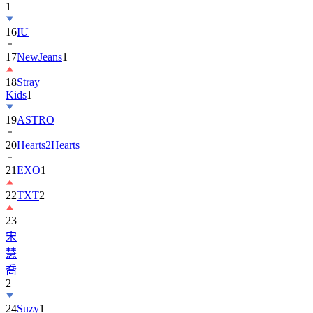
16
IU
17
NewJeans
1
18
Stray
Kids
1
19
ASTRO
20
Hearts2Hearts
21
EXO
1
22
TXT
2
23
宋
慧
喬
2
24
Suzy
1
25