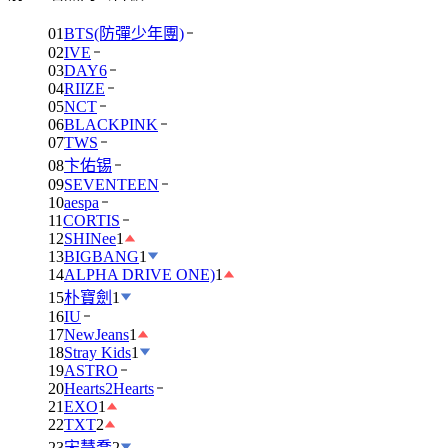
01
BTS(防彈少年團)
02
IVE
03
DAY6
04
RIIZE
05
NCT
06
BLACKPINK
07
TWS
08
卞佑锡
09
SEVENTEEN
10
aespa
11
CORTIS
12
SHINee
1
13
BIGBANG
1
14
ALPHA DRIVE ONE)
1
15
朴寶劍
1
16
IU
17
NewJeans
1
18
Stray Kids
1
19
ASTRO
20
Hearts2Hearts
21
EXO
1
22
TXT
2
23
宋慧喬
2