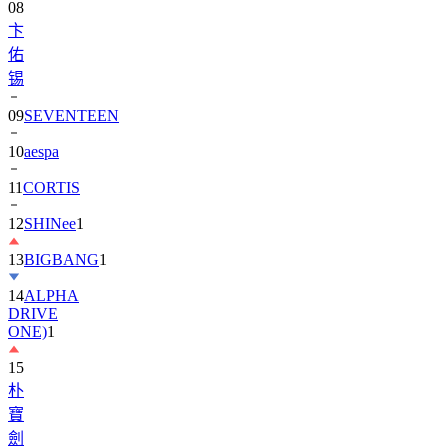
佑
锡
09
SEVENTEEN
10
aespa
11
CORTIS
12
SHINee
1
13
BIGBANG
1
14
ALPHA
DRIVE
ONE)
1
15
朴
寶
劍
1