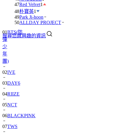
47
Red Velvet
1
48
朴寶英
1
49
Park Ji-hoon
01
BTS(防
50
ALLDAY PROJECT
彈
搜尋您感興趣的資訊
少
年
團)
02
IVE
03
DAY6
04
RIIZE
05
NCT
06
BLACKPINK
07
TWS
08
卞