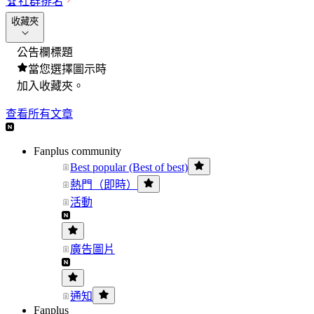
🏆
社群排名
收藏夾
公告欄標題
當您選擇圖示時
加入收藏夾。
查看所有文章
Fanplus community
Best popular (Best of best)
熱門（即時）
活動
廣告圖片
通知
Fanplus