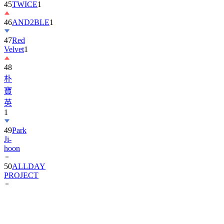
45
TWICE
1
46
AND2BLE
1
47
Red
Velvet
1
48
朴
寶
英
1
49
Park
Ji-
hoon
50
ALLDAY
PROJECT