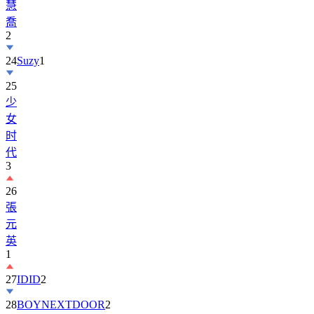
慧
喬
2
24
Suzy
1
25
少
女
时
代
3
26
張
元
英
1
27
IDID
2
28
BOYNEXTDOOR
2