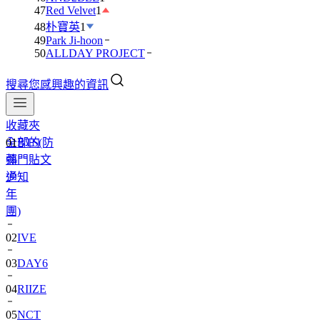
47
Red Velvet
1
48
朴寶英
1
49
Park Ji-hoon
50
ALLDAY PROJECT
搜尋您感興趣的資訊
收藏夾
全部的
01
BTS(防
熱門貼文
彈
通知
少
年
團)
02
IVE
03
DAY6
04
RIIZE
05
NCT