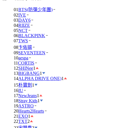
01
BTS(防彈少年團)
02
IVE
03
DAY6
04
RIIZE
05
NCT
06
BLACKPINK
07
TWS
08
卞佑锡
09
SEVENTEEN
10
aespa
11
CORTIS
12
SHINee
1
13
BIGBANG
1
14
ALPHA DRIVE ONE)
1
15
朴寶劍
1
16
IU
17
NewJeans
1
18
Stray Kids
1
19
ASTRO
20
Hearts2Hearts
21
EXO
1
22
TXT
2
23
宋慧喬
2