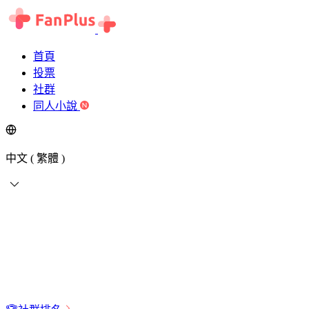
首頁
投票
社群
同人小說
中文 ( 繁體 )