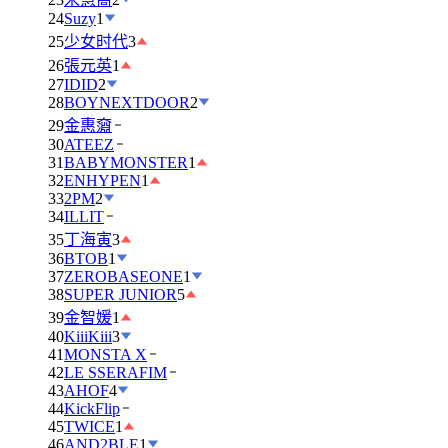
24
Suzy
1
25
少女时代
3
26
張元英
1
27
IDID
2
28
BOYNEXTDOOR
2
29
金惠奫
30
ATEEZ
31
BABYMONSTER
1
32
ENHYPEN
1
33
2PM
2
34
ILLIT
35
丁海寅
3
36
BTOB
1
37
ZEROBASEONE
1
38
SUPER JUNIOR
5
39
金智媛
1
40
KiiiKiii
3
41
MONSTA X
42
LE SSERAFIM
43
AHOF
4
44
KickFlip
45
TWICE
1
46
AND2BLE
1