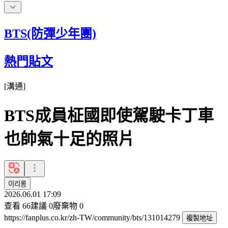
BTS(防彈少年團)
熱門貼文
[
溝通
]
BTS成員柾國即使駕駛卡丁車
也帥氣十足的照片
이리롱
2026.06.01 17:09
查看
66
建議
0
廢棄物
0
https://fanplus.co.kr/zh-TW/community/bts/131014279
複製地址