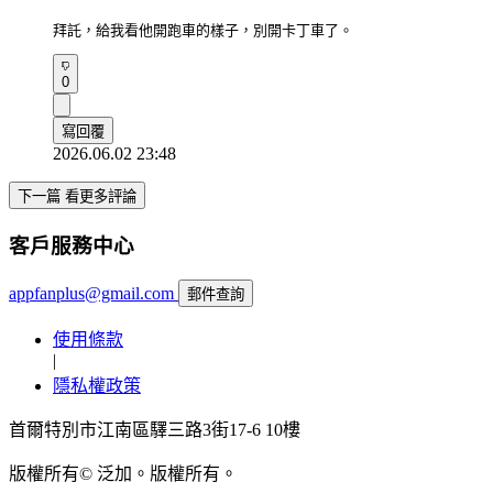
拜託，給我看他開跑車的樣子，別開卡丁車了。
0
寫回覆
2026.06.02 23:48
下一篇 看更多評論
客戶服務中心
appfanplus@gmail.com
郵件查詢
使用條款
|
隱私權政策
首爾特別市江南區驛三路3街17-6 10樓
版權所有© 泛加。版權所有。