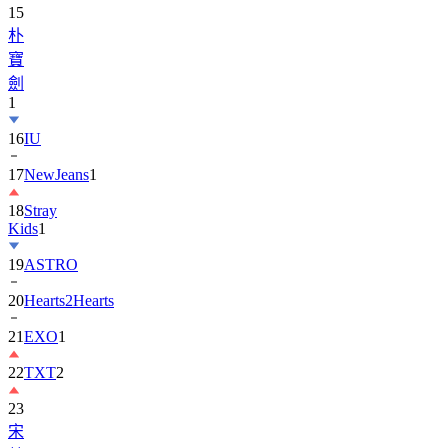
15
朴
寶
劍
1
16
IU
17
NewJeans
1
18
Stray
Kids
1
19
ASTRO
20
Hearts2Hearts
21
EXO
1
22
TXT
2
23
宋