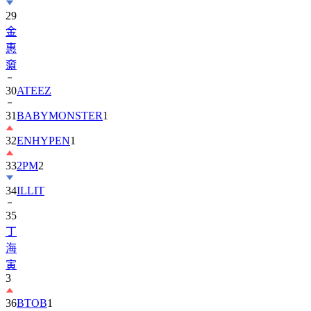
29
金
惠
奫
30
ATEEZ
31
BABYMONSTER
1
32
ENHYPEN
1
33
2PM
2
34
ILLIT
35
丁
海
寅
3
36
BTOB
1