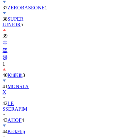
37
ZEROBASEONE
1
38
SUPER
JUNIOR
5
39
金
智
媛
1
40
KiiiKiii
3
41
MONSTA
X
42
LE
SSERAFIM
43
AHOF
4
44
KickFlip