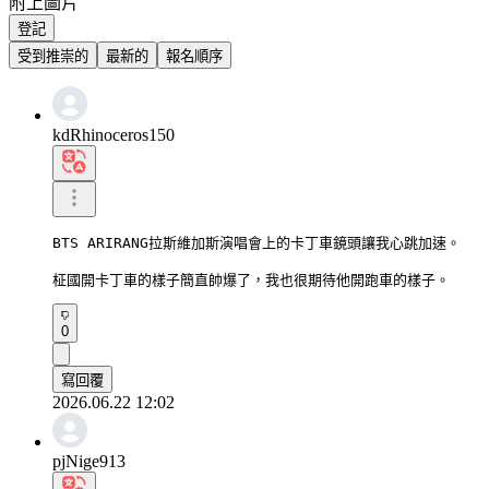
附上圖片
登記
受到推崇的
最新的
報名順序
kdRhinoceros150
BTS ARIRANG拉斯維加斯演唱會上的卡丁車鏡頭讓我心跳加速。

柾國開卡丁車的樣子簡直帥爆了，我也很期待他開跑車的樣子。
0
寫回覆
2026.06.22 12:02
pjNige913