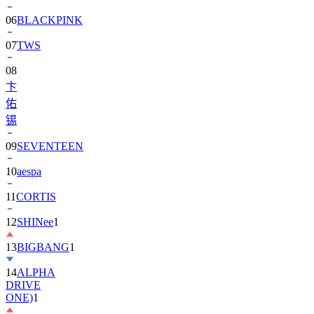
06
BLACKPINK
07
TWS
08
卞
佑
锡
09
SEVENTEEN
10
aespa
11
CORTIS
12
SHINee
1
13
BIGBANG
1
14
ALPHA
DRIVE
ONE)
1