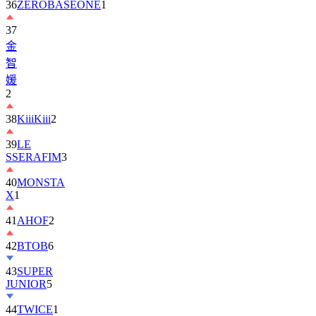
37
金
智
媛
2
38
KiiiKiii
2
39
LE
SSERAFIM
3
40
MONSTA
X
1
41
AHOF
2
42
BTOB
6
43
SUPER
JUNIOR
5
44
TWICE
1
45
AND2BLE
1