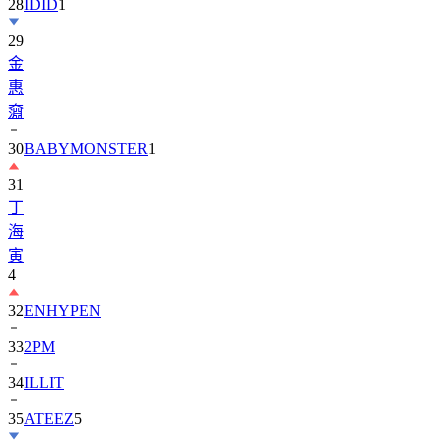
29
金
惠
奫
30
BABYMONSTER
1
31
丁
海
寅
4
32
ENHYPEN
33
2PM
34
ILLIT
35
ATEEZ
5
36
ZEROBASEONE
1