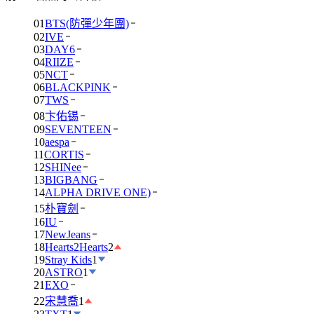
01
BTS(防彈少年團)
02
IVE
03
DAY6
04
RIIZE
05
NCT
06
BLACKPINK
07
TWS
08
卞佑锡
09
SEVENTEEN
10
aespa
11
CORTIS
12
SHINee
13
BIGBANG
14
ALPHA DRIVE ONE)
15
朴寶劍
16
IU
17
NewJeans
18
Hearts2Hearts
2
19
Stray Kids
1
20
ASTRO
1
21
EXO
22
宋慧喬
1