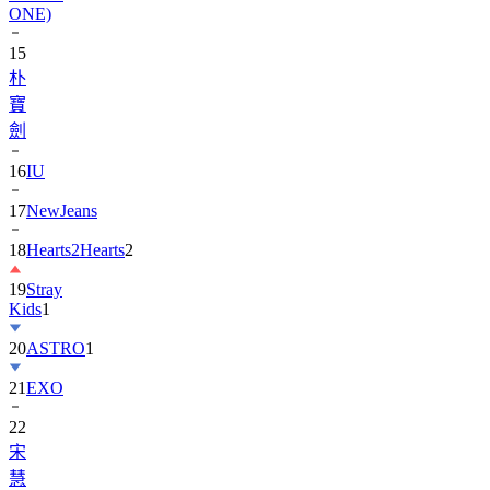
15
朴
寶
劍
16
IU
17
NewJeans
18
Hearts2Hearts
2
19
Stray
Kids
1
20
ASTRO
1
21
EXO
22
宋
慧
喬
1