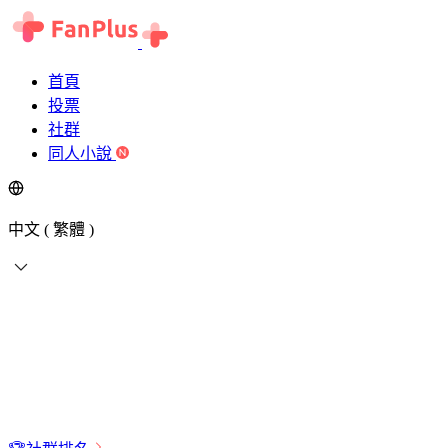
首頁
投票
社群
同人小說
中文 ( 繁體 )