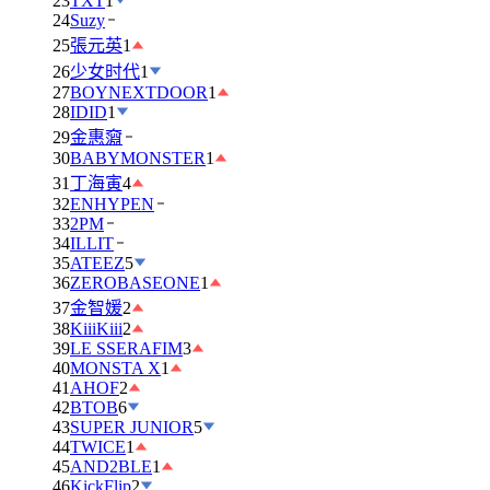
23
TXT
1
24
Suzy
25
張元英
1
26
少女时代
1
27
BOYNEXTDOOR
1
28
IDID
1
29
金惠奫
30
BABYMONSTER
1
31
丁海寅
4
32
ENHYPEN
33
2PM
34
ILLIT
35
ATEEZ
5
36
ZEROBASEONE
1
37
金智媛
2
38
KiiiKiii
2
39
LE SSERAFIM
3
40
MONSTA X
1
41
AHOF
2
42
BTOB
6
43
SUPER JUNIOR
5
44
TWICE
1
45
AND2BLE
1
46
KickFlip
2