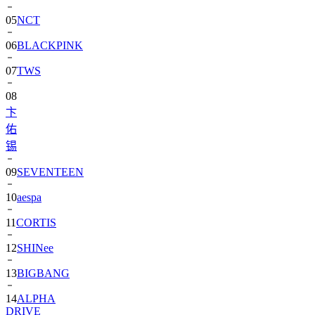
06
BLACKPINK
07
TWS
08
卞
佑
锡
09
SEVENTEEN
10
aespa
11
CORTIS
12
SHINee
13
BIGBANG
14
ALPHA
DRIVE
ONE)