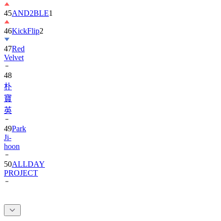
46
KickFlip
2
47
Red
Velvet
48
朴
寶
英
49
Park
Ji-
hoon
50
ALLDAY
PROJECT