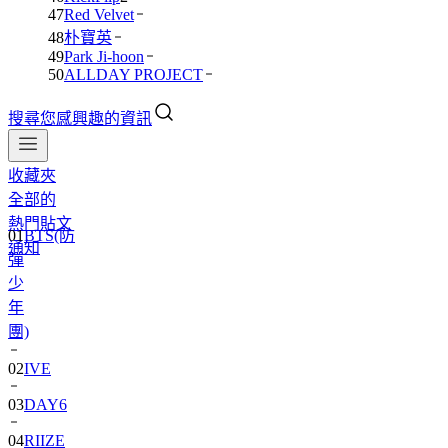
47
Red Velvet
48
朴寶英
49
Park Ji-hoon
50
ALLDAY PROJECT
搜尋您感興趣的資訊
收藏夾
全部的
01
BTS(防
熱門貼文
彈
通知
少
年
團)
02
IVE
03
DAY6
04
RIIZE
05
NCT