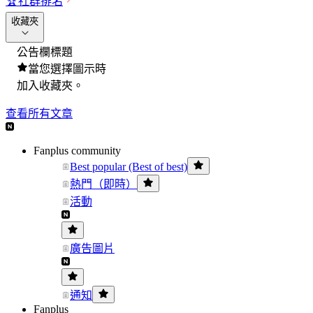
🏆
社群排名
收藏夾
公告欄標題
當您選擇圖示時
加入收藏夾。
查看所有文章
Fanplus community
Best popular (Best of best)
熱門（即時）
活動
廣告圖片
通知
Fanplus