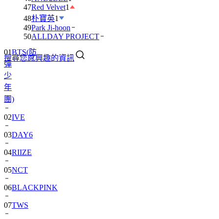
47
Red Velvet
1
48
朴寶英
1
49
Park Ji-hoon
50
ALLDAY PROJECT
01
BTS(防
搜尋您感興趣的資訊
彈
少
年
團)
02
IVE
03
DAY6
04
RIIZE
05
NCT
06
BLACKPINK
07
TWS