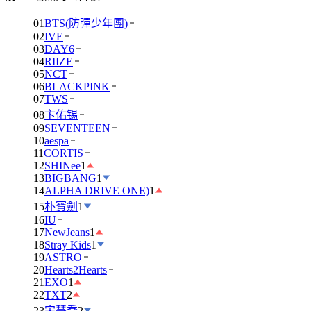
01
BTS(防彈少年團)
02
IVE
03
DAY6
04
RIIZE
05
NCT
06
BLACKPINK
07
TWS
08
卞佑锡
09
SEVENTEEN
10
aespa
11
CORTIS
12
SHINee
1
13
BIGBANG
1
14
ALPHA DRIVE ONE)
1
15
朴寶劍
1
16
IU
17
NewJeans
1
18
Stray Kids
1
19
ASTRO
20
Hearts2Hearts
21
EXO
1
22
TXT
2
23
宋慧喬
2