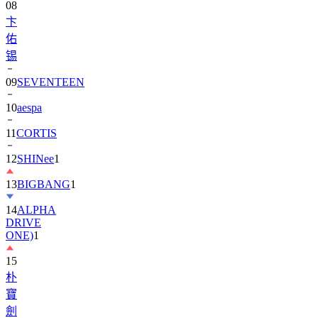
08
卞
佑
锡
09
SEVENTEEN
10
aespa
11
CORTIS
12
SHINee
1
13
BIGBANG
1
14
ALPHA
DRIVE
ONE)
1
15
朴
寶
劍