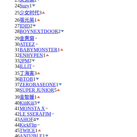
24
Suzy
1
25
少女时代
3
26
張元英
1
27
IDID
2
28
BOYNEXTDOOR
2
29
金惠奫
30
ATEEZ
31
BABYMONSTER
1
32
ENHYPEN
1
33
2PM
2
34
ILLIT
35
丁海寅
3
36
BTOB
1
37
ZEROBASEONE
1
38
SUPER JUNIOR
5
39
金智媛
1
40
KiiiKiii
3
41
MONSTA X
42
LE SSERAFIM
43
AHOF
4
44
KickFlip
45
TWICE
1
46
AND2BLE
1