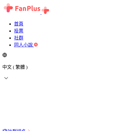
首頁
投票
社群
同人小說
中文 ( 繁體 )