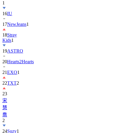
1
16
IU
17
NewJeans
1
18
Stray
Kids
1
19
ASTRO
20
Hearts2Hearts
21
EXO
1
22
TXT
2
23
宋
慧
喬
2
24
Suzy
1