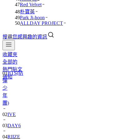
47
Red Velvet
48
朴寶英
49
Park Ji-hoon
50
ALLDAY PROJECT
搜尋您感興趣的資訊
收藏夾
全部的
熱門貼文
01
BTS(防
通知
彈
少
年
團)
02
IVE
03
DAY6
04
RIIZE