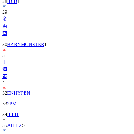
28
IDID
1
29
金
惠
奫
30
BABYMONSTER
1
31
丁
海
寅
4
32
ENHYPEN
33
2PM
34
ILLIT
35
ATEEZ
5