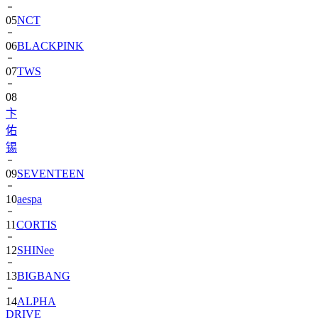
05
NCT
06
BLACKPINK
07
TWS
08
卞
佑
锡
09
SEVENTEEN
10
aespa
11
CORTIS
12
SHINee
13
BIGBANG
14
ALPHA
DRIVE