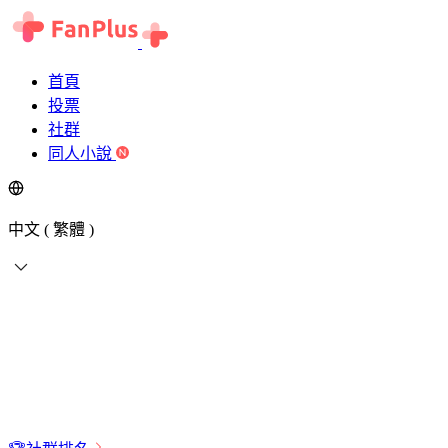
首頁
投票
社群
同人小說
中文 ( 繁體 )