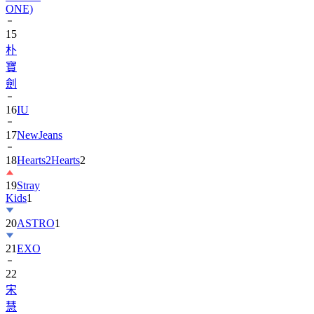
ONE)
15
朴
寶
劍
16
IU
17
NewJeans
18
Hearts2Hearts
2
19
Stray
Kids
1
20
ASTRO
1
21
EXO
22
宋
慧