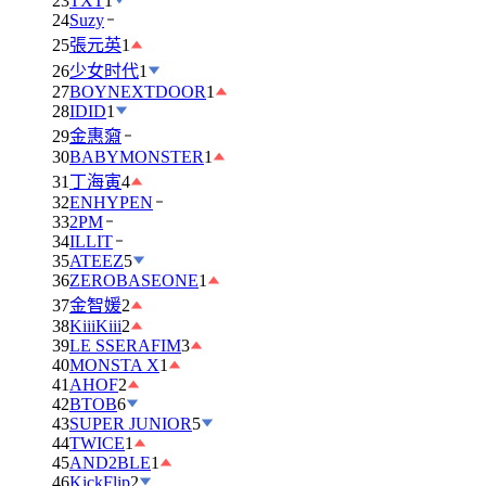
23
TXT
1
24
Suzy
25
張元英
1
26
少女时代
1
27
BOYNEXTDOOR
1
28
IDID
1
29
金惠奫
30
BABYMONSTER
1
31
丁海寅
4
32
ENHYPEN
33
2PM
34
ILLIT
35
ATEEZ
5
36
ZEROBASEONE
1
37
金智媛
2
38
KiiiKiii
2
39
LE SSERAFIM
3
40
MONSTA X
1
41
AHOF
2
42
BTOB
6
43
SUPER JUNIOR
5
44
TWICE
1
45
AND2BLE
1
46
KickFlip
2