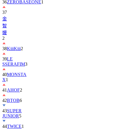
36
ZEROBASEONE
1
37
金
智
媛
2
38
KiiiKiii
2
39
LE
SSERAFIM
3
40
MONSTA
X
1
41
AHOF
2
42
BTOB
6
43
SUPER
JUNIOR
5
44
TWICE
1