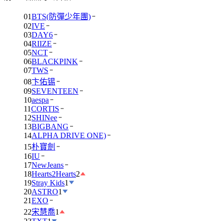
01
BTS(防彈少年團)
02
IVE
03
DAY6
04
RIIZE
05
NCT
06
BLACKPINK
07
TWS
08
卞佑锡
09
SEVENTEEN
10
aespa
11
CORTIS
12
SHINee
13
BIGBANG
14
ALPHA DRIVE ONE)
15
朴寶劍
16
IU
17
NewJeans
18
Hearts2Hearts
2
19
Stray Kids
1
20
ASTRO
1
21
EXO
22
宋慧喬
1