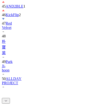
45
AND2BLE
1
46
KickFlip
2
47
Red
Velvet
48
朴
寶
英
49
Park
Ji-
hoon
50
ALLDAY
PROJECT