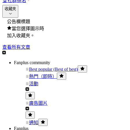
🏆
社群排名
收藏夾
公告欄標題
當您選擇圖示時
加入收藏夾。
查看所有文章
Fanplus community
Best popular (Best of best)
熱門（即時）
活動
廣告圖片
通知
Fanplus