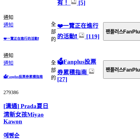
有！
[5]
通知
全
通知
❤️一覽正在進行
部
팬플러스FanPlu
的活動❗
[119]
❤️一覽正在進行的活動❗
的
通知
🗳️Fanplus投票
全
通知
팬플러스FanPlu
部
券累積指南
🗳️Fanplus投票券累積指南
的
[27]
279386
[
溝通
]
Prada夏日
清新女孩Miyao
Kawon
예빵순