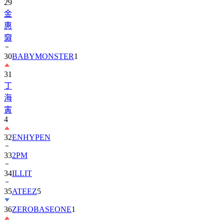
29
金
惠
奫
30
BABYMONSTER
1
31
丁
海
寅
4
32
ENHYPEN
33
2PM
34
ILLIT
35
ATEEZ
5
36
ZEROBASEONE
1