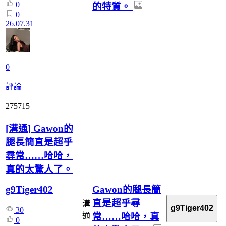
0
的特質。
0
26.07.31
0
評論
275715
[
溝通
]
Gawon的
腿長簡直是超乎
尋常……哈哈，
真的太驚人了。
Gawon的腿長簡
g9Tiger402
直是超乎尋
溝
g9Tiger402
30
常……哈哈，真
通
0