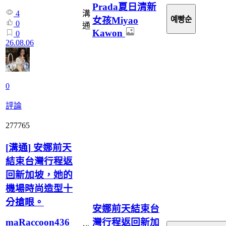
Prada夏日清新
溝
4
女孩Miyao
예빵순
0
通
Kawon
0
26.08.06
0
評論
277765
[
溝通
]
安娜前天
結束台灣行程返
回新加坡，她的
機場時尚造型十
分搶眼。
安娜前天結束台
灣行程返回新加
maRaccoon436