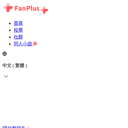
首頁
投票
社群
同人小說
中文 ( 繁體 )