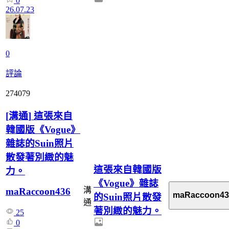
0
26.07.23
0
評論
274079
[
溝通
]
這張來自
韓國版《Vogue》
雜誌的Suin照片
散發著別緻的魅
這張來自韓國版
力。
《Vogue》雜誌
溝
maRaccoon436
maRaccoon43
的Suin照片散發
通
著別緻的魅力。
25
0