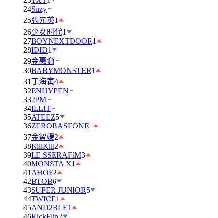
23
TXT
1
24
Suzy
25
張元英
1
26
少女时代
1
27
BOYNEXTDOOR
1
28
IDID
1
29
金惠奫
30
BABYMONSTER
1
31
丁海寅
4
32
ENHYPEN
33
2PM
34
ILLIT
35
ATEEZ
5
36
ZEROBASEONE
1
37
金智媛
2
38
KiiiKiii
2
39
LE SSERAFIM
3
40
MONSTA X
1
41
AHOF
2
42
BTOB
6
43
SUPER JUNIOR
5
44
TWICE
1
45
AND2BLE
1
46
KickFlip
2