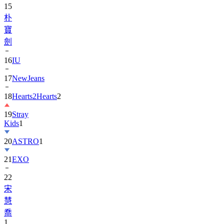
15
朴
寶
劍
16
IU
17
NewJeans
18
Hearts2Hearts
2
19
Stray
Kids
1
20
ASTRO
1
21
EXO
22
宋
慧
喬
1