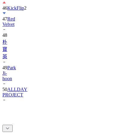
46
KickFlip
2
47
Red
Velvet
48
朴
寶
英
49
Park
Ji-
hoon
50
ALLDAY
PROJECT