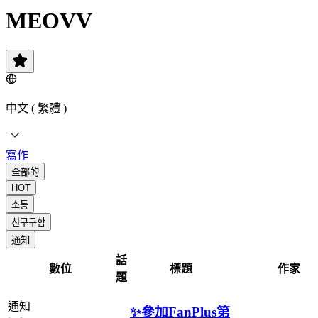
MEOVV
中文 ( 繁體 )
寫作
全部的
HOT
소통
친구구함
通知
話
數位
標題
作家
題
通知
✨參加FanPlus第