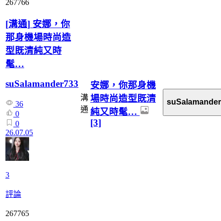
267766
[
溝通
]
安娜，你
那身機場時尚造
型既清純又時
髦…
suSalamander733
安娜，你那身機
場時尚造型既清
溝
suSalamander
36
通
純又時髦…
0
[3]
0
26.07.05
3
評論
267765