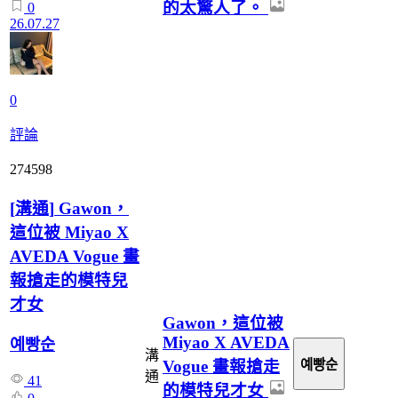
的太驚人了。
0
26.07.27
0
評論
274598
[
溝通
]
Gawon，
這位被 Miyao X
AVEDA Vogue 畫
報搶走的模特兒
才女
Gawon，這位被
Miyao X AVEDA
예빵순
溝
Vogue 畫報搶走
예빵순
通
41
的模特兒才女