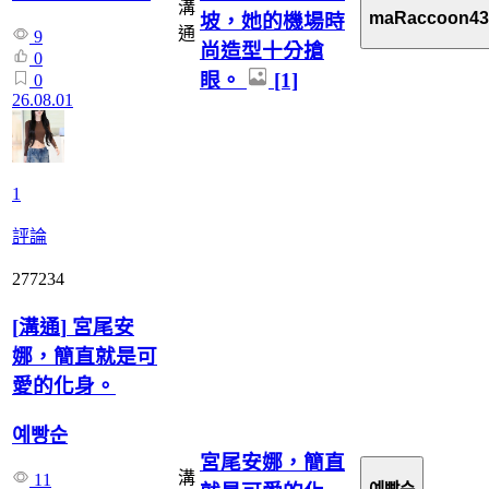
溝
maRaccoon43
坡，她的機場時
通
9
尚造型十分搶
0
眼。
[1]
0
26.08.01
1
評論
277234
[
溝通
]
宮尾安
娜，簡直就是可
愛的化身。
예빵순
宮尾安娜，簡直
溝
11