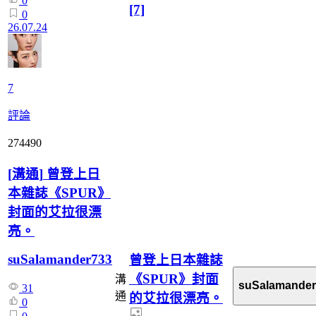
0
[7]
0
26.07.24
7
評論
274490
[
溝通
]
曾登上日
本雜誌《SPUR》
封面的艾拉很漂
亮。
suSalamander733
曾登上日本雜誌
《SPUR》封面
溝
suSalamander
31
通
的艾拉很漂亮。
0