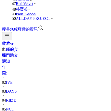
47
Red Velvet
48
朴寶英
49
Park Ji-hoon
50
ALLDAY PROJECT
搜尋您感興趣的資訊
收藏夾
全部的
01
BTS(防
熱門貼文
彈
通知
少
年
團)
02
IVE
03
DAY6
04
RIIZE
05
NCT