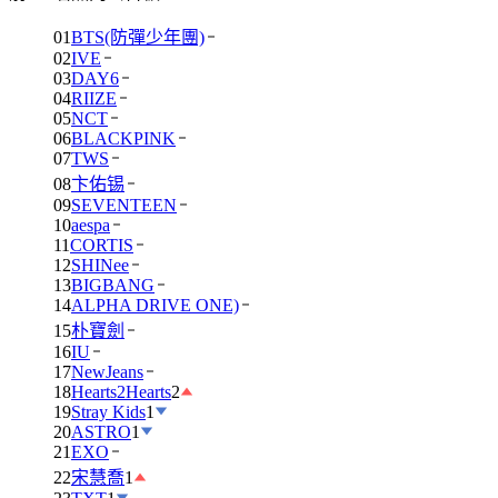
01
BTS(防彈少年團)
02
IVE
03
DAY6
04
RIIZE
05
NCT
06
BLACKPINK
07
TWS
08
卞佑锡
09
SEVENTEEN
10
aespa
11
CORTIS
12
SHINee
13
BIGBANG
14
ALPHA DRIVE ONE)
15
朴寶劍
16
IU
17
NewJeans
18
Hearts2Hearts
2
19
Stray Kids
1
20
ASTRO
1
21
EXO
22
宋慧喬
1