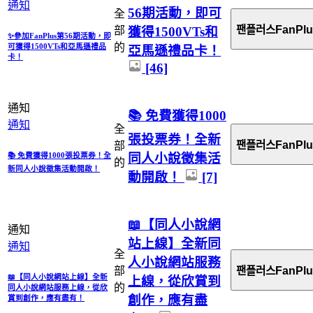
通知
56期活動，即可
全
팬플러스FanPlu
獲得1500VTs和
部
✨參加FanPlus第56期活動，即
的
可獲得1500VTs和亞馬遜禮品
亞馬遜禮品卡！
卡！
[46]
通知
📚 免費獲得1000
通知
全
張投票券！全新
팬플러스FanPlu
部
同人小說徵集活
📚 免費獲得1000張投票券！全
的
新同人小說徵集活動開啟！
動開啟！
[7]
📖【同人小說網
通知
站上線】全新同
通知
全
人小說網站服務
部
팬플러스FanPlu
📖【同人小說網站上線】全新
上線，從欣賞到
的
同人小說網站服務上線，從欣
創作，應有盡
賞到創作，應有盡有！