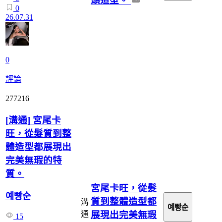
頭造型。
0
26.07.31
0
評論
277216
[
溝通
]
宮尾卡
旺，從髮質到整
體造型都展現出
完美無瑕的特
質。
宮尾卡旺，從髮
예빵순
質到整體造型都
溝
예빵순
展現出完美無瑕
通
15