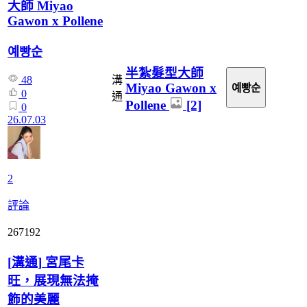
大師 Miyao
Gawon x Pollene
예빵순
半紮髮型大師
溝
48
Miyao Gawon x
예빵순
0
通
Pollene
[2]
0
26.07.03
2
評論
267192
[
溝通
]
宮尾卡
旺，展現無法掩
飾的美麗