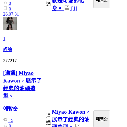
就是可愛的化
예빵순
0
通
身。
[1]
0
26.07.31
1
評論
277217
[
溝通
]
Miyao
Kawon，展示了
經典的油頭造
型。
예빵순
Miyao Kawon，
溝
展示了經典的油
예빵순
15
通
0