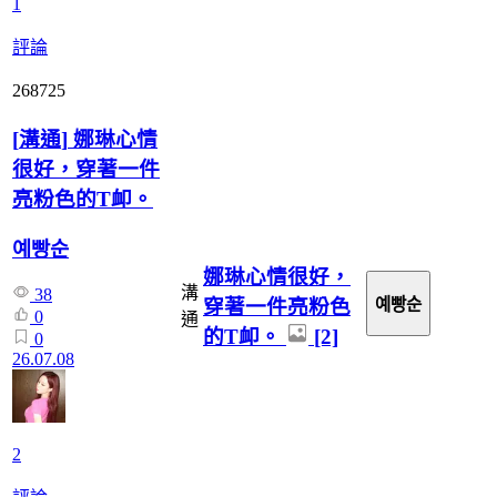
1
評論
268725
[
溝通
]
娜琳心情
很好，穿著一件
亮粉色的T卹。
예빵순
娜琳心情很好，
溝
38
穿著一件亮粉色
예빵순
0
通
的T卹。
[2]
0
26.07.08
2