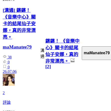
[
溝通
]
鏘鏘！
《音樂中心》關
卡的結尾仙子安
娜，真的非常漂
亮。
鏘鏘！ 《音樂中
maManatee79
心》關卡的結尾
溝
maManatee79
仙子安娜，真的
通
38
非常漂亮。
0
[2]
0
26.07.06
2
評論