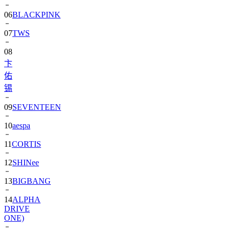
06
BLACKPINK
07
TWS
08
卞
佑
锡
09
SEVENTEEN
10
aespa
11
CORTIS
12
SHINee
13
BIGBANG
14
ALPHA
DRIVE
ONE)