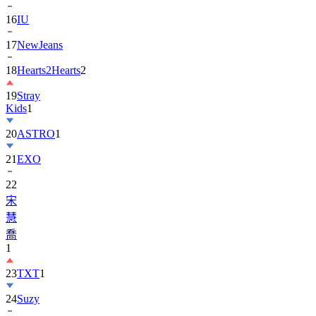
17
NewJeans
18
Hearts2Hearts
2
19
Stray
Kids
1
20
ASTRO
1
21
EXO
22
宋
慧
喬
1
23
TXT
1
24
Suzy
25
張