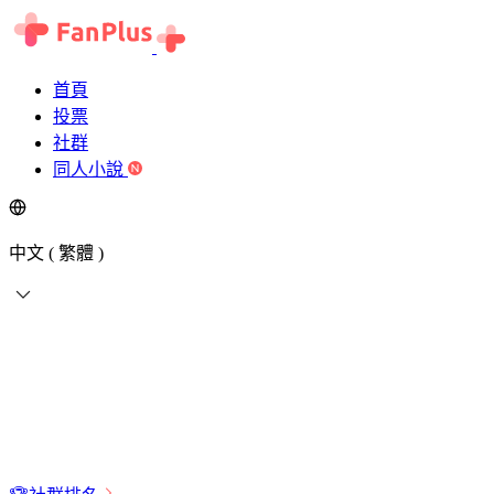
首頁
投票
社群
同人小說
中文 ( 繁體 )