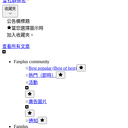
🏆
社群排名
收藏夾
公告欄標題
當您選擇圖示時
加入收藏夾。
查看所有文章
Fanplus community
Best popular (Best of best)
熱門（即時）
活動
廣告圖片
通知
Fanplus