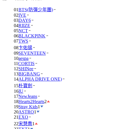
01
BTS(防彈少年團)
02
IVE
03
DAY6
04
RIIZE
05
NCT
06
BLACKPINK
07
TWS
08
卞佑锡
09
SEVENTEEN
10
aespa
11
CORTIS
12
SHINee
13
BIGBANG
14
ALPHA DRIVE ONE)
15
朴寶劍
16
IU
17
NewJeans
18
Hearts2Hearts
2
19
Stray Kids
1
20
ASTRO
1
21
EXO
22
宋慧喬
1