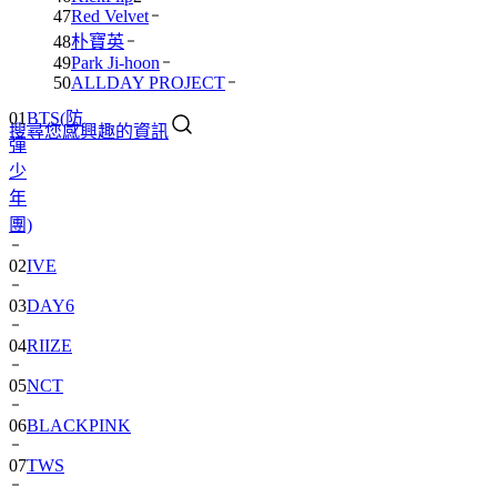
47
Red Velvet
48
朴寶英
49
Park Ji-hoon
01
BTS(防
50
ALLDAY PROJECT
彈
搜尋您感興趣的資訊
少
年
團)
02
IVE
03
DAY6
04
RIIZE
05
NCT
06
BLACKPINK
07
TWS
08
卞