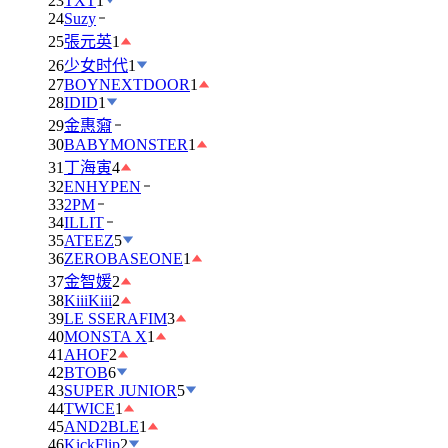
23
TXT
1
24
Suzy
25
張元英
1
26
少女时代
1
27
BOYNEXTDOOR
1
28
IDID
1
29
金惠奫
30
BABYMONSTER
1
31
丁海寅
4
32
ENHYPEN
33
2PM
34
ILLIT
35
ATEEZ
5
36
ZEROBASEONE
1
37
金智媛
2
38
KiiiKiii
2
39
LE SSERAFIM
3
40
MONSTA X
1
41
AHOF
2
42
BTOB
6
43
SUPER JUNIOR
5
44
TWICE
1
45
AND2BLE
1
46
KickFlip
2