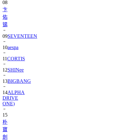
佑
锡
09
SEVENTEEN
10
aespa
11
CORTIS
12
SHINee
13
BIGBANG
14
ALPHA
DRIVE
ONE)
15
朴
寶
劍
16
IU