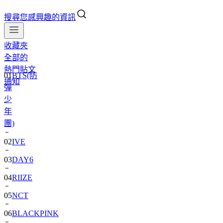
搜尋您感興趣的資訊
收藏夾
全部的
01
BTS(防
熱門貼文
彈
通知
少
年
團)
02
IVE
03
DAY6
04
RIIZE
05
NCT
06
BLACKPINK
07
TWS