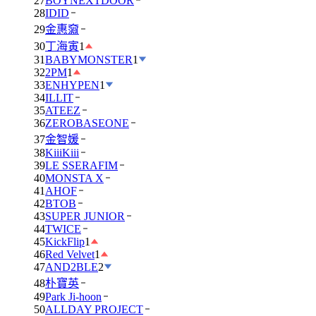
27
BOYNEXTDOOR
28
IDID
29
金惠奫
30
丁海寅
1
31
BABYMONSTER
1
32
2PM
1
33
ENHYPEN
1
34
ILLIT
35
ATEEZ
36
ZEROBASEONE
37
金智媛
38
KiiiKiii
39
LE SSERAFIM
40
MONSTA X
41
AHOF
42
BTOB
43
SUPER JUNIOR
44
TWICE
45
KickFlip
1
46
Red Velvet
1
47
AND2BLE
2
48
朴寶英
49
Park Ji-hoon
50
ALLDAY PROJECT