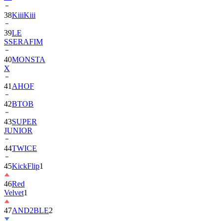
39
LE
SSERAFIM
40
MONSTA
X
41
AHOF
42
BTOB
43
SUPER
JUNIOR
44
TWICE
45
KickFlip
1
46
Red
Velvet
1
47
AND2BLE
2
48