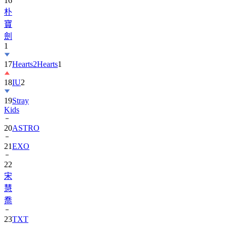
寶
劍
1
17
Hearts2Hearts
1
18
IU
2
19
Stray
Kids
20
ASTRO
21
EXO
22
宋
慧
喬
23
TXT
24
Suzy