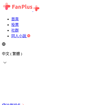
首頁
投票
社群
同人小說
中文 ( 繁體 )