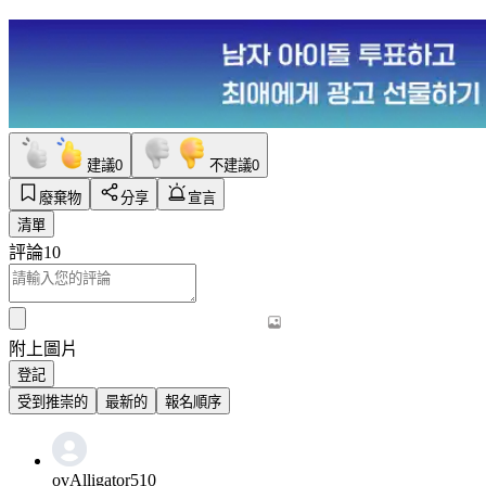
建議
0
不建議
0
廢棄物
分享
宣言
清單
評論
10
附上圖片
登記
受到推崇的
最新的
報名順序
ovAlligator510