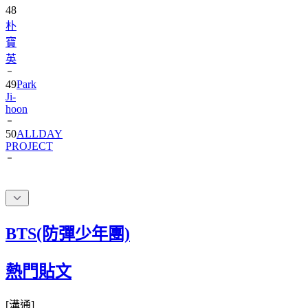
朴
寶
英
49
Park
Ji-
hoon
50
ALLDAY
PROJECT
BTS(防彈少年團)
熱門貼文
[
溝通
]