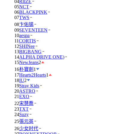
04
RIIZE
05
NCT
06
BLACKPINK
07
TWS
08
卞佑锡
09
SEVENTEEN
10
aespa
11
CORTIS
12
SHINee
13
BIGBANG
14
ALPHA DRIVE ONE)
15
NewJeans
2
16
朴寶劍
1
17
Hearts2Hearts
1
18
IU
2
19
Stray Kids
20
ASTRO
21
EXO
22
宋慧喬
23
TXT
24
Suzy
25
張元英
26
少女时代