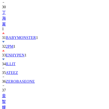
丁
海
寅
1
31
BABYMONSTER
1
32
2PM
1
33
ENHYPEN
1
34
ILLIT
35
ATEEZ
36
ZEROBASEONE
37
金
智
媛
38
KiiiKiii