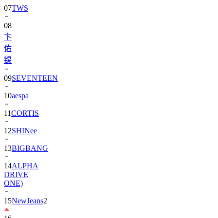
08
卞
佑
锡
09
SEVENTEEN
10
aespa
11
CORTIS
12
SHINee
13
BIGBANG
14
ALPHA
DRIVE
ONE)
15
NewJeans
2
16
朴