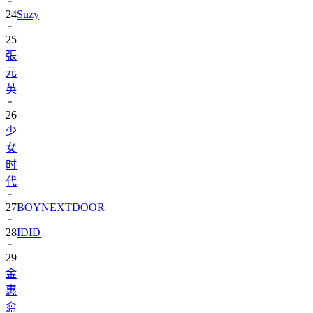
25
張
元
英
26
少
女
时
代
27
BOYNEXTDOOR
28
IDID
29
金
惠
奫
30