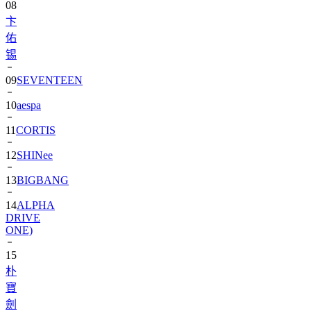
佑
锡
09
SEVENTEEN
10
aespa
11
CORTIS
12
SHINee
13
BIGBANG
14
ALPHA
DRIVE
ONE)
15
朴
寶
劍
16
IU