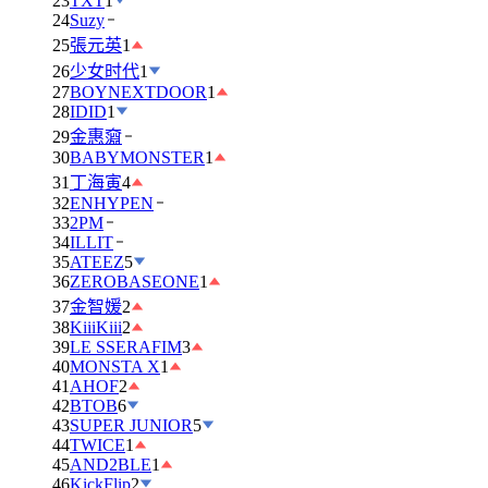
23
TXT
1
24
Suzy
25
張元英
1
26
少女时代
1
27
BOYNEXTDOOR
1
28
IDID
1
29
金惠奫
30
BABYMONSTER
1
31
丁海寅
4
32
ENHYPEN
33
2PM
34
ILLIT
35
ATEEZ
5
36
ZEROBASEONE
1
37
金智媛
2
38
KiiiKiii
2
39
LE SSERAFIM
3
40
MONSTA X
1
41
AHOF
2
42
BTOB
6
43
SUPER JUNIOR
5
44
TWICE
1
45
AND2BLE
1
46
KickFlip
2