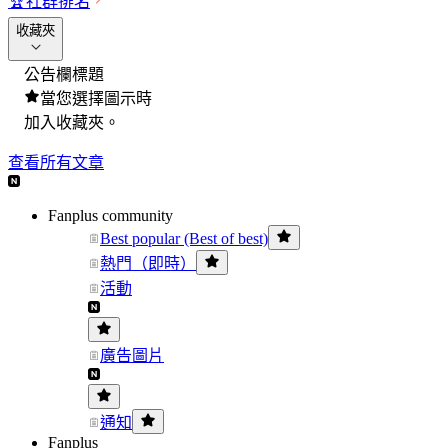
🏆
社群排名
收藏夾
公告欄標題
當您選擇圖示時
加入收藏夾。
查看所有文章
Fanplus community
Best popular (Best of best)
熱門（即時）
活動
廣告圖片
通知
Fanplus