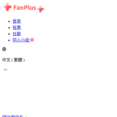
首頁
投票
社群
同人小說
中文 ( 繁體 )