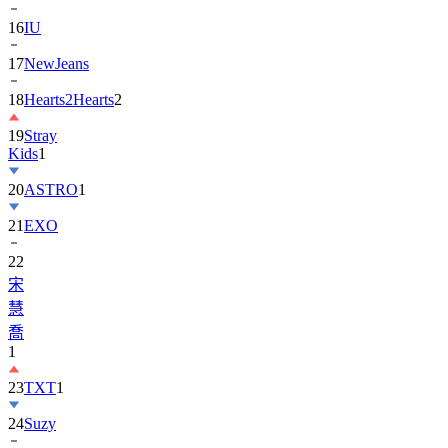
17
NewJeans
18
Hearts2Hearts
2
19
Stray
Kids
1
20
ASTRO
1
21
EXO
22
宋
慧
喬
1
23
TXT
1
24
Suzy
25
張