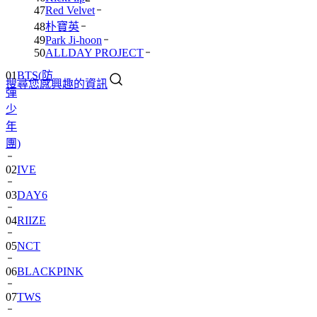
47
Red Velvet
48
朴寶英
49
Park Ji-hoon
01
BTS(防
50
ALLDAY PROJECT
彈
搜尋您感興趣的資訊
少
年
團)
02
IVE
03
DAY6
04
RIIZE
05
NCT
06
BLACKPINK
07
TWS
08
卞