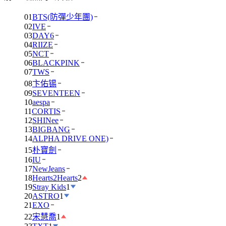
01
BTS(防彈少年團)
02
IVE
03
DAY6
04
RIIZE
05
NCT
06
BLACKPINK
07
TWS
08
卞佑锡
09
SEVENTEEN
10
aespa
11
CORTIS
12
SHINee
13
BIGBANG
14
ALPHA DRIVE ONE)
15
朴寶劍
16
IU
17
NewJeans
18
Hearts2Hearts
2
19
Stray Kids
1
20
ASTRO
1
21
EXO
22
宋慧喬
1