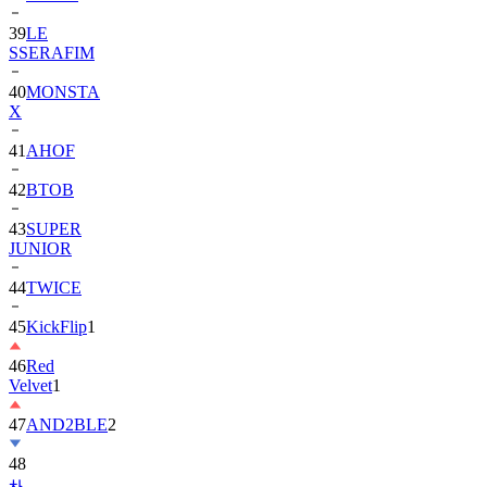
39
LE
SSERAFIM
40
MONSTA
X
41
AHOF
42
BTOB
43
SUPER
JUNIOR
44
TWICE
45
KickFlip
1
46
Red
Velvet
1
47
AND2BLE
2
48