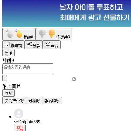
建議
0
不建議
0
廢棄物
分享
宣言
清單
評論
9
附上圖片
登記
受到推崇的
最新的
報名順序
soDolphin589