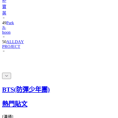
朴
寶
英
49
Park
Ji-
hoon
50
ALLDAY
PROJECT
BTS(防彈少年團)
熱門貼文
[
溝通
]