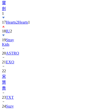
寶
劍
1
17
Hearts2Hearts
1
18
IU
2
19
Stray
Kids
20
ASTRO
21
EXO
22
宋
慧
喬
23
TXT
24
Suzy