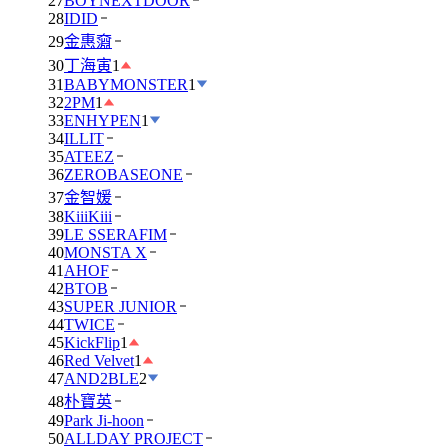
27
BOYNEXTDOOR
28
IDID
29
金惠奫
30
丁海寅
1
31
BABYMONSTER
1
32
2PM
1
33
ENHYPEN
1
34
ILLIT
35
ATEEZ
36
ZEROBASEONE
37
金智媛
38
KiiiKiii
39
LE SSERAFIM
40
MONSTA X
41
AHOF
42
BTOB
43
SUPER JUNIOR
44
TWICE
45
KickFlip
1
46
Red Velvet
1
47
AND2BLE
2
48
朴寶英
49
Park Ji-hoon
50
ALLDAY PROJECT