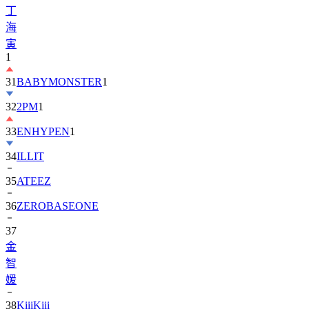
丁
海
寅
1
31
BABYMONSTER
1
32
2PM
1
33
ENHYPEN
1
34
ILLIT
35
ATEEZ
36
ZEROBASEONE
37
金
智
媛
38
KiiiKiii