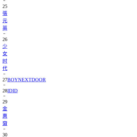
25
張
元
英
26
少
女
时
代
27
BOYNEXTDOOR
28
IDID
29
金
惠
奫
30