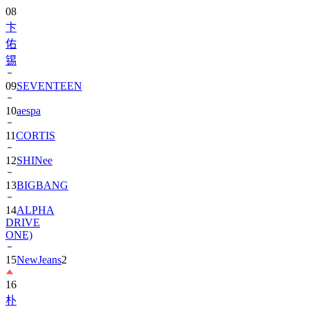
08
卞
佑
锡
09
SEVENTEEN
10
aespa
11
CORTIS
12
SHINee
13
BIGBANG
14
ALPHA
DRIVE
ONE)
15
NewJeans
2
16
朴