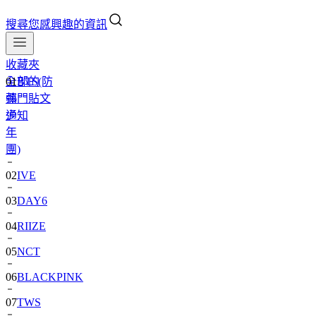
搜尋您感興趣的資訊
收藏夾
全部的
01
BTS(防
熱門貼文
彈
通知
少
年
團)
02
IVE
03
DAY6
04
RIIZE
05
NCT
06
BLACKPINK
07
TWS