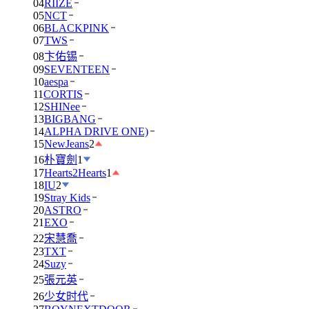
04
RIIZE
05
NCT
06
BLACKPINK
07
TWS
08
卞佑锡
09
SEVENTEEN
10
aespa
11
CORTIS
12
SHINee
13
BIGBANG
14
ALPHA DRIVE ONE)
15
NewJeans
2
16
朴寶劍
1
17
Hearts2Hearts
1
18
IU
2
19
Stray Kids
20
ASTRO
21
EXO
22
宋慧喬
23
TXT
24
Suzy
25
張元英
26
少女时代