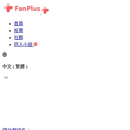
首頁
投票
社群
同人小說
中文 ( 繁體 )