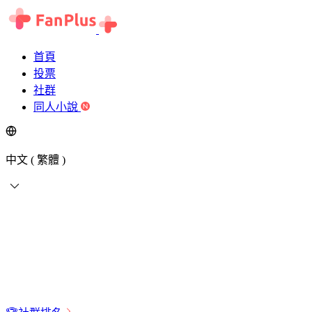
首頁
投票
社群
同人小說
中文 ( 繁體 )