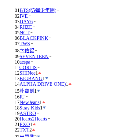
01
BTS(防彈少年團)
02
IVE
03
DAY6
04
RIIZE
05
NCT
06
BLACKPINK
07
TWS
08
卞佑锡
09
SEVENTEEN
10
aespa
11
CORTIS
12
SHINee
1
13
BIGBANG
1
14
ALPHA DRIVE ONE)
1
15
朴寶劍
1
16
IU
17
NewJeans
1
18
Stray Kids
1
19
ASTRO
20
Hearts2Hearts
21
EXO
1
22
TXT
2
23
宋慧喬
2