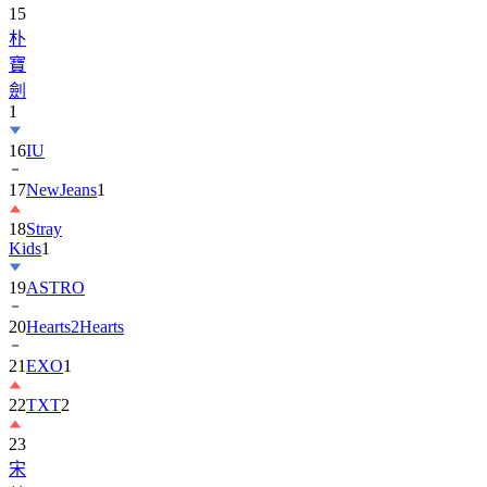
15
朴
寶
劍
1
16
IU
17
NewJeans
1
18
Stray
Kids
1
19
ASTRO
20
Hearts2Hearts
21
EXO
1
22
TXT
2
23
宋