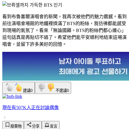
看到布魯塞爾演唱會的新聞，我再次被他們的魅力震撼。看到
前往演唱會場館的地鐵裡擠滿了BTS的粉絲，我彷彿都能感受
到現場的氣氛了。看來「無論國籍，BTS的粉絲們都心連心」
這句話真是再貼切不過了。希望他們能平安順利地​​結束這場演
唱會，並留下許多美好的回憶。
建議
0
不建議
0
現在有
507K人
正在討論
偶像
廢棄物
分享
宣言