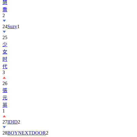
慧
喬
2
24
Suzy
1
25
少
女
时
代
3
26
張
元
英
1
27
IDID
2
28
BOYNEXTDOOR
2