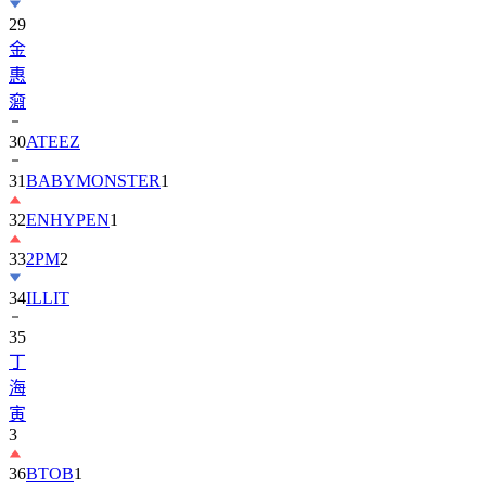
29
金
惠
奫
30
ATEEZ
31
BABYMONSTER
1
32
ENHYPEN
1
33
2PM
2
34
ILLIT
35
丁
海
寅
3
36
BTOB
1