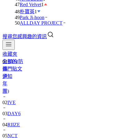
47
Red Velvet
1
48
朴寶英
1
49
Park Ji-hoon
50
ALLDAY PROJECT
搜尋您感興趣的資訊
收藏夾
全部的
01
BTS(防
熱門貼文
彈
通知
少
年
團)
02
IVE
03
DAY6
04
RIIZE
05
NCT