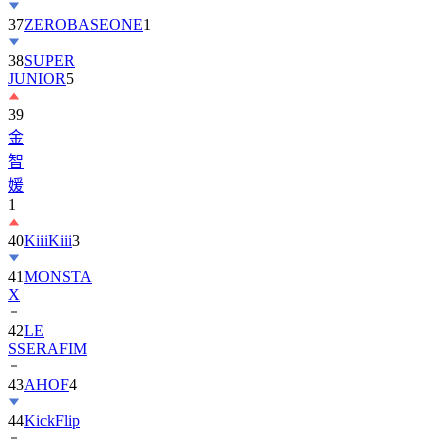
37
ZEROBASEONE
1
38
SUPER
JUNIOR
5
39
金
智
媛
1
40
KiiiKiii
3
41
MONSTA
X
42
LE
SSERAFIM
43
AHOF
4
44
KickFlip