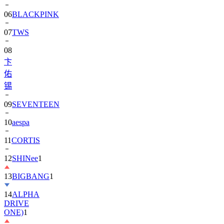
06
BLACKPINK
07
TWS
08
卞
佑
锡
09
SEVENTEEN
10
aespa
11
CORTIS
12
SHINee
1
13
BIGBANG
1
14
ALPHA
DRIVE
ONE)
1