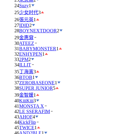
24
Suzy
1
25
少女时代
3
26
張元英
1
27
IDID
2
28
BOYNEXTDOOR
2
29
金惠奫
30
ATEEZ
31
BABYMONSTER
1
32
ENHYPEN
1
33
2PM
2
34
ILLIT
35
丁海寅
3
36
BTOB
1
37
ZEROBASEONE
1
38
SUPER JUNIOR
5
39
金智媛
1
40
KiiiKiii
3
41
MONSTA X
42
LE SSERAFIM
43
AHOF
4
44
KickFlip
45
TWICE
1
46
AND2BLE
1