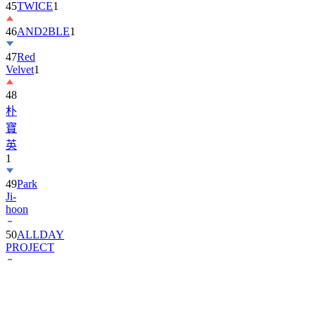
45
TWICE
1
46
AND2BLE
1
47
Red
Velvet
1
48
朴
寶
英
1
49
Park
Ji-
hoon
50
ALLDAY
PROJECT