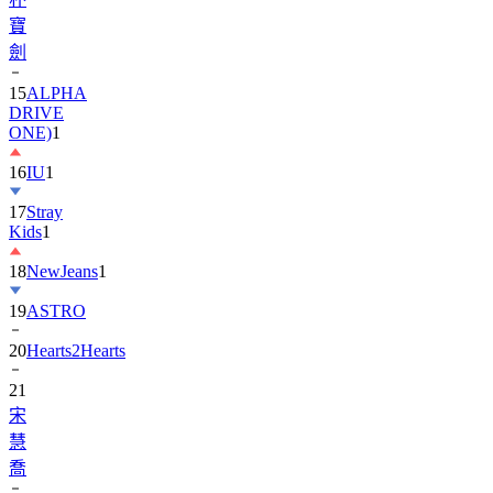
寶
劍
15
ALPHA
DRIVE
ONE)
1
16
IU
1
17
Stray
Kids
1
18
NewJeans
1
19
ASTRO
20
Hearts2Hearts
21
宋
慧
喬