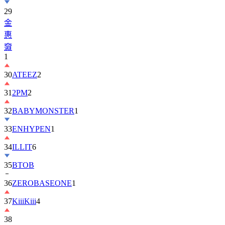
29
金
惠
奫
1
30
ATEEZ
2
31
2PM
2
32
BABYMONSTER
1
33
ENHYPEN
1
34
ILLIT
6
35
BTOB
36
ZEROBASEONE
1
37
KiiiKiii
4
38