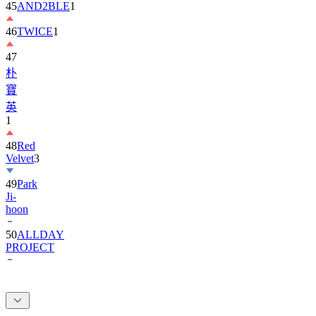
45
AND2BLE
1
46
TWICE
1
47
朴
寶
英
1
48
Red
Velvet
3
49
Park
Ji-
hoon
50
ALLDAY
PROJECT