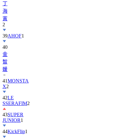
丁
海
寅
2
39
AHOF
1
40
金
智
媛
41
MONSTA
X
2
42
LE
SSERAFIM
2
43
SUPER
JUNIOR
1
44
KickFlip
1