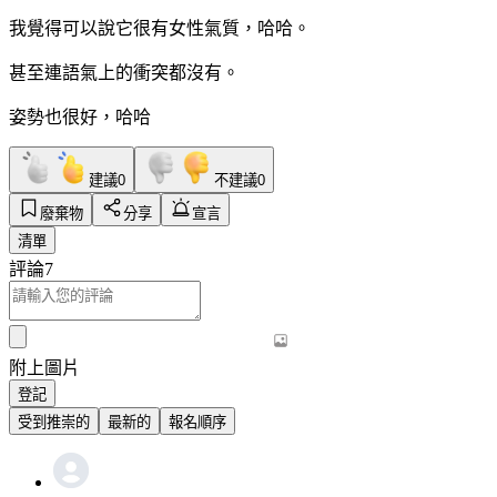
我覺得可以說它很有女性氣質，哈哈。
甚至連語氣上的衝突都沒有。
姿勢也很好，哈哈
建議
0
不建議
0
廢棄物
分享
宣言
清單
評論
7
附上圖片
登記
受到推崇的
最新的
報名順序