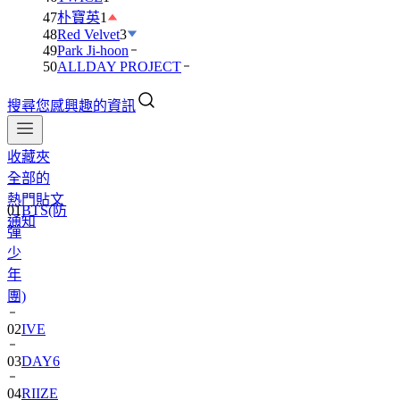
47
朴寶英
1
48
Red Velvet
3
49
Park Ji-hoon
50
ALLDAY PROJECT
搜尋您感興趣的資訊
收藏夾
全部的
熱門貼文
01
BTS(防
通知
彈
少
年
團)
02
IVE
03
DAY6
04
RIIZE