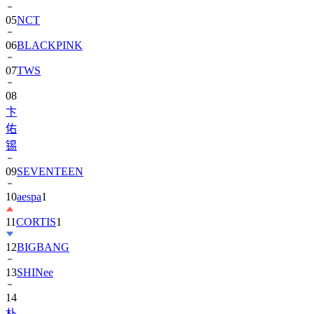
05
NCT
06
BLACKPINK
07
TWS
08
卞
佑
锡
09
SEVENTEEN
10
aespa
1
11
CORTIS
1
12
BIGBANG
13
SHINee
14
朴