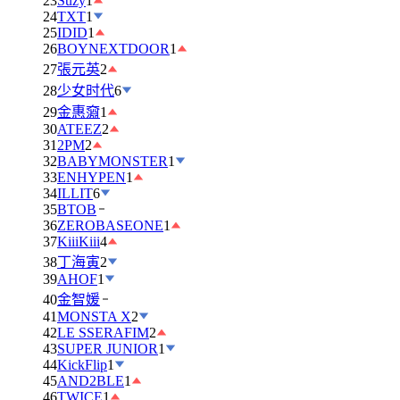
23
Suzy
1
24
TXT
1
25
IDID
1
26
BOYNEXTDOOR
1
27
張元英
2
28
少女时代
6
29
金惠奫
1
30
ATEEZ
2
31
2PM
2
32
BABYMONSTER
1
33
ENHYPEN
1
34
ILLIT
6
35
BTOB
36
ZEROBASEONE
1
37
KiiiKiii
4
38
丁海寅
2
39
AHOF
1
40
金智媛
41
MONSTA X
2
42
LE SSERAFIM
2
43
SUPER JUNIOR
1
44
KickFlip
1
45
AND2BLE
1
46
TWICE
1