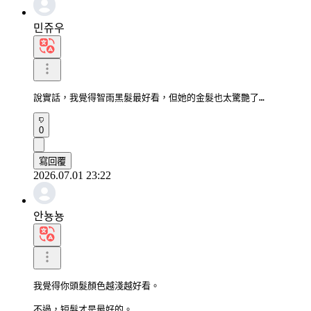
민쥬우
說實話，我覺得智雨黑髮最好看，但她的金髮也太驚艷了…
0
寫回覆
2026.07.01 23:22
안뇽뇽
我覺得你頭髮顏色越淺越好看。

不過，短髮才是最好的。