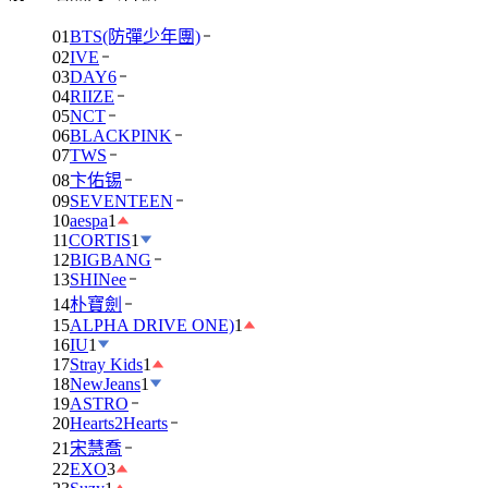
01
BTS(防彈少年團)
02
IVE
03
DAY6
04
RIIZE
05
NCT
06
BLACKPINK
07
TWS
08
卞佑锡
09
SEVENTEEN
10
aespa
1
11
CORTIS
1
12
BIGBANG
13
SHINee
14
朴寶劍
15
ALPHA DRIVE ONE)
1
16
IU
1
17
Stray Kids
1
18
NewJeans
1
19
ASTRO
20
Hearts2Hearts
21
宋慧喬
22
EXO
3