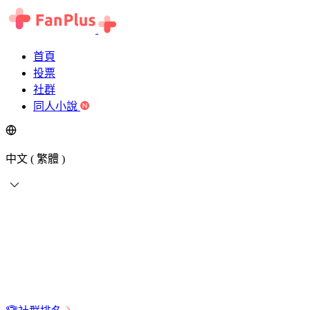
首頁
投票
社群
同人小說
中文 ( 繁體 )