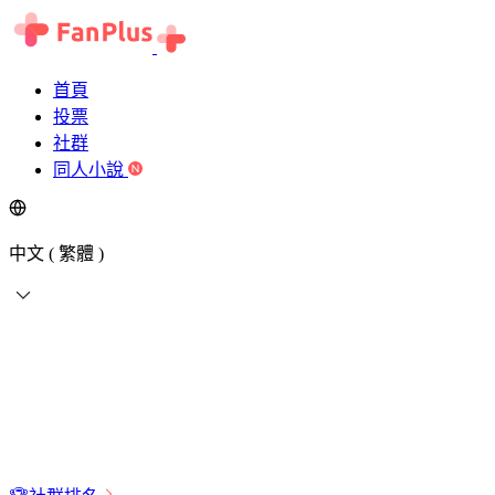
首頁
投票
社群
同人小說
中文 ( 繁體 )