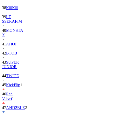
39
LE
SSERAFIM
40
MONSTA
X
41
AHOF
42
BTOB
43
SUPER
JUNIOR
44
TWICE
45
KickFlip
1
46
Red
Velvet
1
47
AND2BLE
2
48