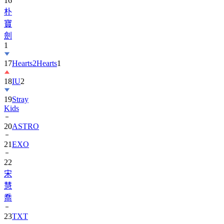
寶
劍
1
17
Hearts2Hearts
1
18
IU
2
19
Stray
Kids
20
ASTRO
21
EXO
22
宋
慧
喬
23
TXT
24
Suzy