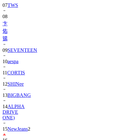
08
卞
佑
锡
09
SEVENTEEN
10
aespa
11
CORTIS
12
SHINee
13
BIGBANG
14
ALPHA
DRIVE
ONE)
15
NewJeans
2
16
朴