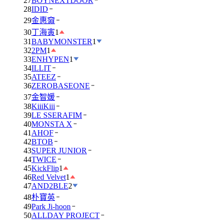
27
BOYNEXTDOOR
28
IDID
29
金惠奫
30
丁海寅
1
31
BABYMONSTER
1
32
2PM
1
33
ENHYPEN
1
34
ILLIT
35
ATEEZ
36
ZEROBASEONE
37
金智媛
38
KiiiKiii
39
LE SSERAFIM
40
MONSTA X
41
AHOF
42
BTOB
43
SUPER JUNIOR
44
TWICE
45
KickFlip
1
46
Red Velvet
1
47
AND2BLE
2
48
朴寶英
49
Park Ji-hoon
50
ALLDAY PROJECT