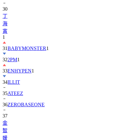
丁
海
寅
1
31
BABYMONSTER
1
32
2PM
1
33
ENHYPEN
1
34
ILLIT
35
ATEEZ
36
ZEROBASEONE
37
金
智
媛
38
KiiiKiii