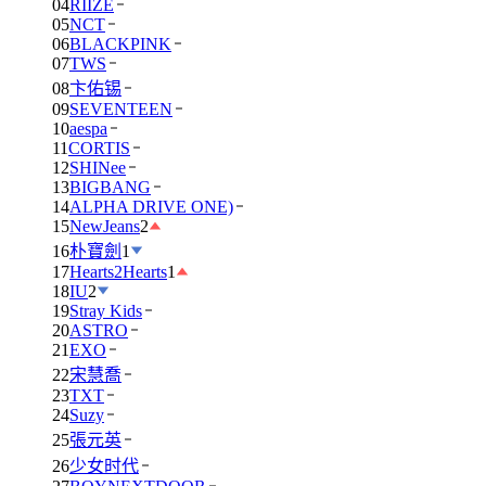
04
RIIZE
05
NCT
06
BLACKPINK
07
TWS
08
卞佑锡
09
SEVENTEEN
10
aespa
11
CORTIS
12
SHINee
13
BIGBANG
14
ALPHA DRIVE ONE)
15
NewJeans
2
16
朴寶劍
1
17
Hearts2Hearts
1
18
IU
2
19
Stray Kids
20
ASTRO
21
EXO
22
宋慧喬
23
TXT
24
Suzy
25
張元英
26
少女时代