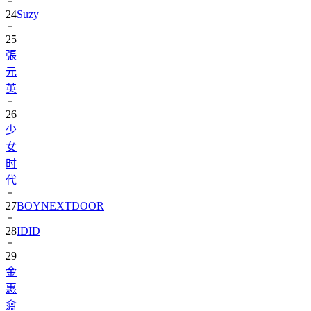
25
張
元
英
26
少
女
时
代
27
BOYNEXTDOOR
28
IDID
29
金
惠
奫
30