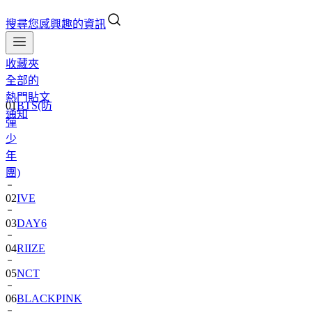
搜尋您感興趣的資訊
收藏夾
全部的
01
BTS(防
熱門貼文
彈
通知
少
年
團)
02
IVE
03
DAY6
04
RIIZE
05
NCT
06
BLACKPINK
07
TWS