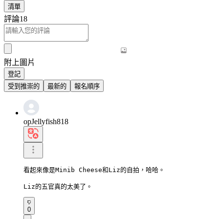
清單
評論
18
附上圖片
登記
受到推崇的
最新的
報名順序
opJellyfish818
看起來像是Minib Cheese和Liz的自拍，哈哈。

Liz的五官真的太美了。
0