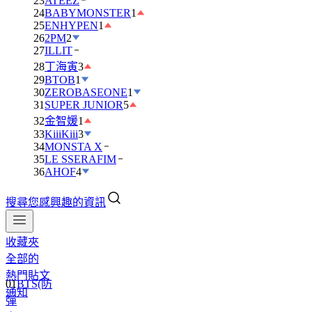
23
ATEEZ
24
BABYMONSTER
1
25
ENHYPEN
1
26
2PM
2
27
ILLIT
28
丁海寅
3
29
BTOB
1
30
ZEROBASEONE
1
31
SUPER JUNIOR
5
32
金智媛
1
33
KiiiKiii
3
34
MONSTA X
35
LE SSERAFIM
36
AHOF
4
搜尋您感興趣的資訊
收藏夾
全部的
01
BTS(防
熱門貼文
彈
通知
少
年