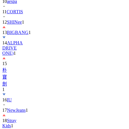
11
CORTIS
12
SHINee
1
13
BIGBANG
1
14
ALPHA
DRIVE
ONE)
1
15
朴
寶
劍
1
16
IU
17
NewJeans
1
18
Stray
Kids
1
19
ASTRO