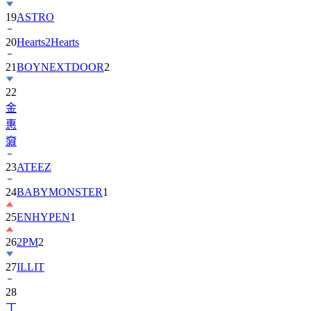
20
Hearts2Hearts
21
BOYNEXTDOOR
2
22
金
惠
奫
23
ATEEZ
24
BABYMONSTER
1
25
ENHYPEN
1
26
2PM
2
27
ILLIT
28
丁
海