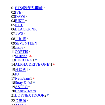
01
BTS(防彈少年團)
02
IVE
03
DAY6
04
RIIZE
05
NCT
06
BLACKPINK
07
TWS
08
卞佑锡
09
SEVENTEEN
10
aespa
11
CORTIS
12
SHINee
1
13
BIGBANG
1
14
ALPHA DRIVE ONE)
1
15
朴寶劍
1
16
IU
17
NewJeans
1
18
Stray Kids
1
19
ASTRO
20
Hearts2Hearts
21
BOYNEXTDOOR
2
22
金惠奫