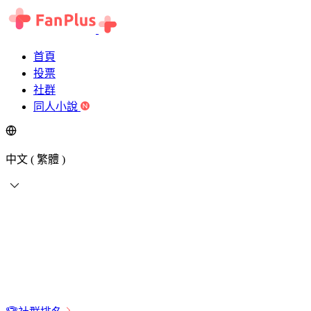
首頁
投票
社群
同人小說
中文 ( 繁體 )