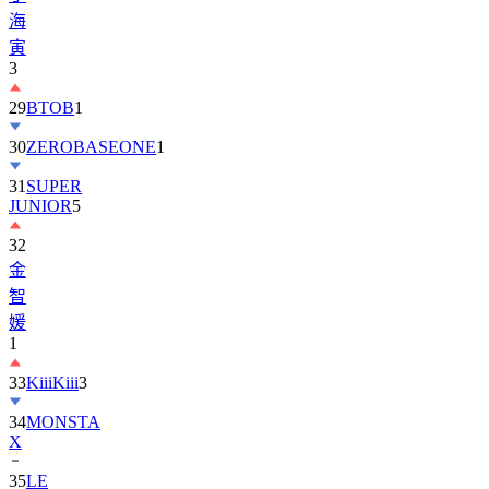
寅
3
29
BTOB
1
30
ZEROBASEONE
1
31
SUPER
JUNIOR
5
32
金
智
媛
1
33
KiiiKiii
3
34
MONSTA
X
35
LE
SSERAFIM