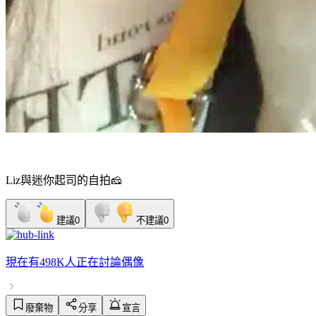
Liz與迷你起司的自拍🧀
建議
0
不建議
0
現在有
498K人
正在討論
偶像
廢棄物
分享
宣言