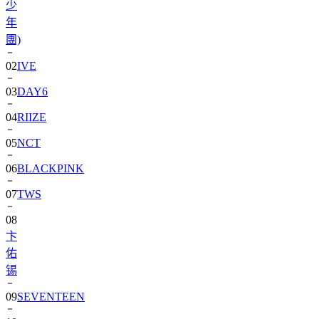
團)
02
IVE
03
DAY6
04
RIIZE
05
NCT
06
BLACKPINK
07
TWS
08
卞
佑
锡
09
SEVENTEEN
10
aespa