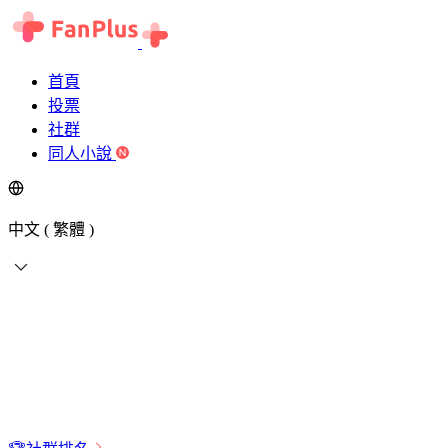
首頁
投票
社群
同人小說
中文 ( 繁體 )