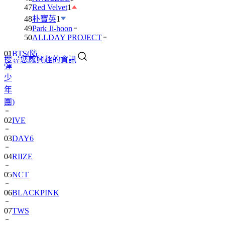
47
Red Velvet
1
48
朴寶英
1
49
Park Ji-hoon
50
ALLDAY PROJECT
01
BTS(防
搜尋您感興趣的資訊
彈
少
年
團)
02
IVE
03
DAY6
04
RIIZE
05
NCT
06
BLACKPINK
07
TWS