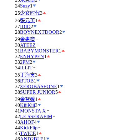
24
Suzy
1
25
少女时代
3
26
張元英
1
27
IDID
2
28
BOYNEXTDOOR
2
29
金惠奫
30
ATEEZ
31
BABYMONSTER
1
32
ENHYPEN
1
33
2PM
2
34
ILLIT
35
丁海寅
3
36
BTOB
1
37
ZEROBASEONE
1
38
SUPER JUNIOR
5
39
金智媛
1
40
KiiiKiii
3
41
MONSTA X
42
LE SSERAFIM
43
AHOF
4
44
KickFlip
45
TWICE
1
46
AND2BLE
1