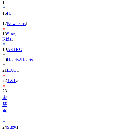
1
16
IU
17
NewJeans
1
18
Stray
Kids
1
19
ASTRO
20
Hearts2Hearts
21
EXO
1
22
TXT
2
23
宋
慧
喬
2
24
Suzy
1