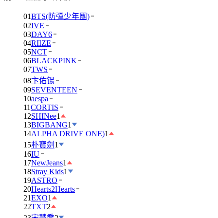
01
BTS(防彈少年團)
02
IVE
03
DAY6
04
RIIZE
05
NCT
06
BLACKPINK
07
TWS
08
卞佑锡
09
SEVENTEEN
10
aespa
11
CORTIS
12
SHINee
1
13
BIGBANG
1
14
ALPHA DRIVE ONE)
1
15
朴寶劍
1
16
IU
17
NewJeans
1
18
Stray Kids
1
19
ASTRO
20
Hearts2Hearts
21
EXO
1
22
TXT
2
23
宋慧喬
2