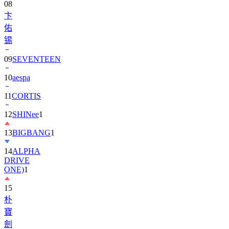
08
卞
佑
锡
09
SEVENTEEN
10
aespa
11
CORTIS
12
SHINee
1
13
BIGBANG
1
14
ALPHA
DRIVE
ONE)
1
15
朴
寶
劍