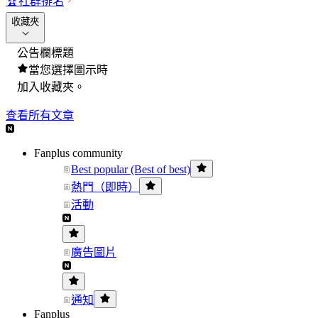
🏆
社群排名
收藏夾
公告欄標題
當您選擇圖示時
加入收藏夾。
查看所有文章
Fanplus community
Best popular (Best of best)
熱門（即時）
活動
廣告圖片
通知
Fanplus