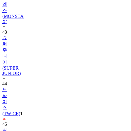
엑
스
(MONSTA
X)
43
슈
퍼
주
니
어
(SUPER
JUNIOR)
44
트
와
이
스
(TWICE)
1
45
박