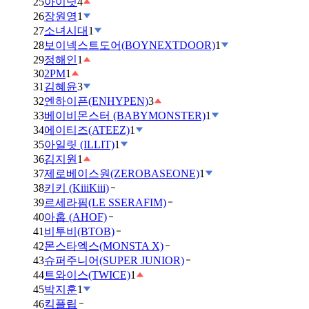
25
아이딧
4
26
장원영
1
27
소녀시대
1
28
보이넥스트도어(BOYNEXTDOOR)
1
29
정해인
1
30
2PM
1
31
김혜윤
3
32
엔하이픈(ENHYPEN)
3
33
베이비몬스터 (BABYMONSTER)
1
34
에이티즈(ATEEZ)
1
35
아일릿 (ILLIT)
1
36
김지원
1
37
제로베이스원(ZEROBASEONE)
1
38
키키 (KiiiKiii)
39
르세라핌(LE SSERAFIM)
40
아홉 (AHOF)
41
비투비(BTOB)
42
몬스타엑스(MONSTA X)
43
슈퍼주니어(SUPER JUNIOR)
44
트와이스(TWICE)
1
45
박지훈
1
46
킥플립