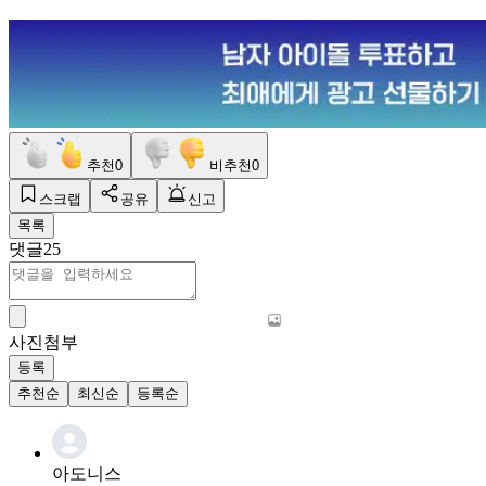
추천
0
비추천
0
스크랩
공유
신고
목록
댓글
25
사진첨부
등록
추천순
최신순
등록순
아도니스