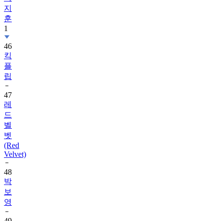
지
훈
1
46
킥
플
립
47
레
드
벨
벳
(Red
Velvet)
48
박
보
영
49