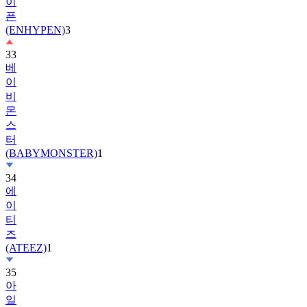
이
픈
(ENHYPEN)
3
33
베
이
비
몬
스
터
(BABYMONSTER)
1
34
에
이
티
즈
(ATEEZ)
1
35
아
일