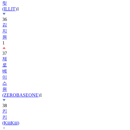
릿
(ILLIT)
1
36
김
지
원
1
37
제
로
베
이
스
원
(ZEROBASEONE)
1
38
키
키
(KiiiKiii)