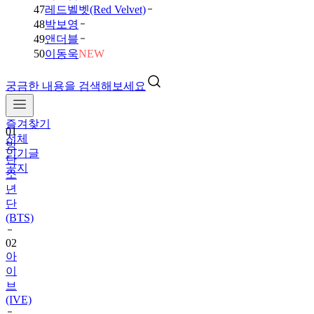
47
레드벨벳(Red Velvet)
48
박보영
49
앤더블
50
이동욱
NEW
궁금한 내용을 검색해보세요
즐겨찾기
01
전체
방
인기글
탄
공지
소
년
단
(BTS)
02
아
이
브
(IVE)