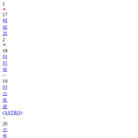
1
17
박
보
검
2
18
아
이
유
19
아
스
트
로
(ASTRO)
20
스
트