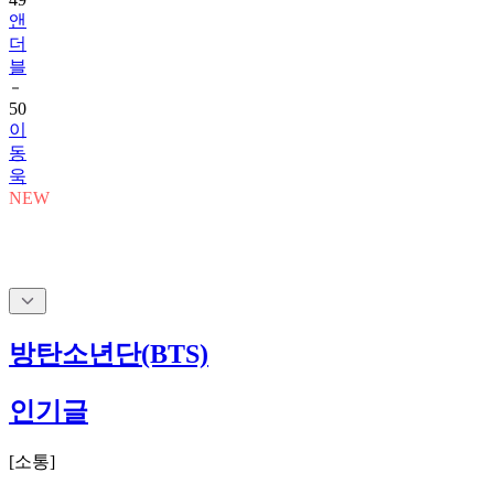
앤
더
블
50
이
동
욱
NEW
방탄소년단(BTS)
인기글
[
소통
]