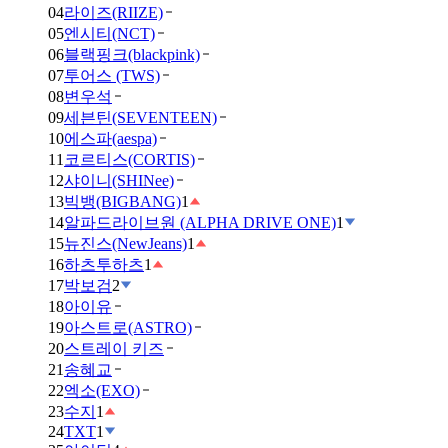
04
라이즈(RIIZE)
05
엔시티(NCT)
06
블랙핑크(blackpink)
07
투어스 (TWS)
08
변우석
09
세븐틴(SEVENTEEN)
10
에스파(aespa)
11
코르티스(CORTIS)
12
샤이니(SHINee)
13
빅뱅(BIGBANG)
1
14
알파드라이브원 (ALPHA DRIVE ONE)
1
15
뉴진스(NewJeans)
1
16
하츠투하츠
1
17
박보검
2
18
아이유
19
아스트로(ASTRO)
20
스트레이 키즈
21
송혜교
22
엑소(EXO)
23
수지
1
24
TXT
1