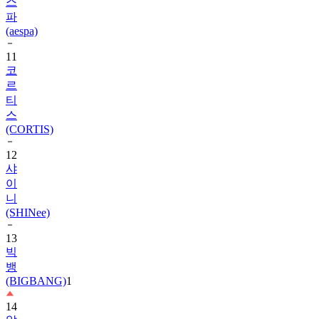
스
파
(aespa)
11
코
르
티
스
(CORTIS)
12
샤
이
니
(SHINee)
13
빅
뱅
(BIGBANG)
1
14