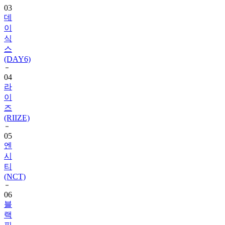
03
데
이
식
스
(DAY6)
04
라
이
즈
(RIIZE)
05
엔
시
티
(NCT)
06
블
랙