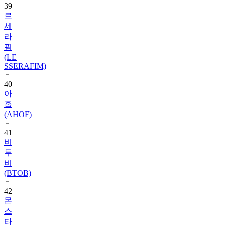
39
르
세
라
핌
(LE
SSERAFIM)
40
아
홉
(AHOF)
41
비
투
비
(BTOB)
42
몬
스
타