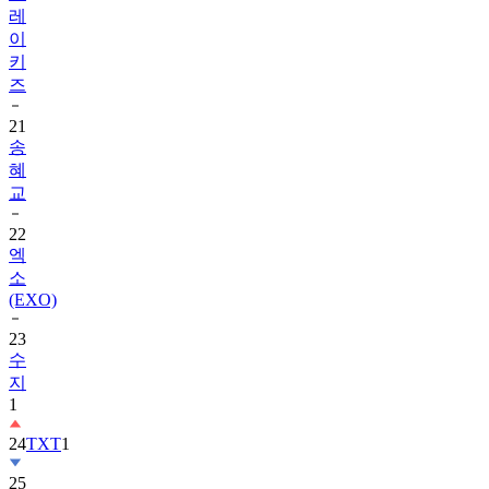
레
이
키
즈
21
송
혜
교
22
엑
소
(EXO)
23
수
지
1
24
TXT
1
25