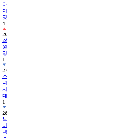
아
이
딧
4
26
장
원
영
1
27
소
녀
시
대
1
28
보
이
넥