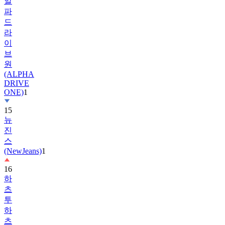
알
파
드
라
이
브
원
(ALPHA
DRIVE
ONE)
1
15
뉴
진
스
(NewJeans)
1
16
하
츠
투
하
츠