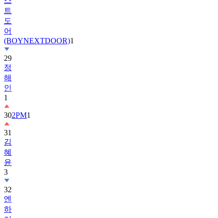
스
트
도
어
(BOYNEXTDOOR)
1
29
정
해
인
1
30
2PM
1
31
김
혜
윤
3
32
엔
하