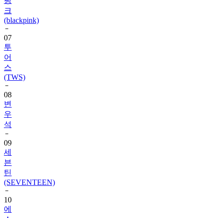
핑
크
(blackpink)
07
투
어
스
(TWS)
08
변
우
석
09
세
븐
틴
(SEVENTEEN)
10
에